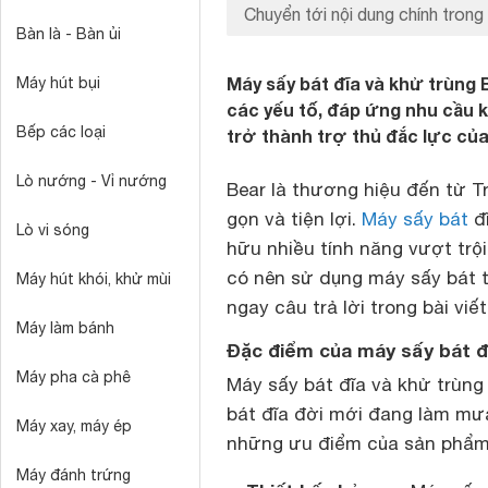
Chuyển tới nội dung chính trong 
Bàn là - Bàn ủi
Máy sấy bát đĩa và khử trùng
Máy hút bụi
các yếu tố, đáp ứng nhu cầu 
Bếp các loại
trở thành trợ thủ đắc lực củ
Lò nướng - Vỉ nướng
Bear là thương hiệu đến từ T
gọn và tiện lợi.
Máy sấy bát
đĩ
Lò vi sóng
hữu nhiều tính năng vượt trộ
có nên sử dụng máy sấy bát 
Máy hút khói, khử mùi
ngay câu trả lời trong bài viế
Máy làm bánh
Đặc điểm của máy sấy bát đ
Máy pha cà phê
Máy sấy bát đĩa và khử trùn
bát đĩa đời mới đang làm mưa
Máy xay, máy ép
những ưu điểm của sản phẩm
Máy đánh trứng