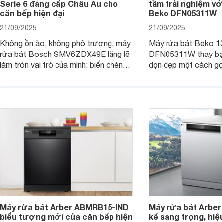
Serie 6 đẳng cấp Châu Âu cho
tầm trải nghiệm vớ
căn bếp hiện đại
Beko DFN05311W
21/09/2025
21/09/2025
Không ồn ào, không phô trương, máy
Máy rửa bát Beko 1
rửa bát Bosch SMV6ZDX49E lặng lẽ
DFN05311W thay bạn
làm tròn vai trò của mình: biến chén
dọn dẹp một cách gọ
đĩa bẩn thành sáng bóng, và biến căn
và tiết kiệm tối đa 
bếp thành không gian tiện nghi, sang
chỉ là một thiết bị gi
trọng chuẩn châu Âu. Cùng
người bạn đồng hành
Websosanh.vn đi tìm hiểu chi tiết sản
gian bếp của gia đình
phẩm này nhé.
người.
Máy rửa bát Arber ABMRB15-IND
Máy rửa bát Arber
biểu tượng mới của căn bếp hiện
kế sang trọng, hiệ