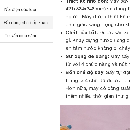
Thiết kế nhỏ gọn:
Máy sấy 
421x334x348(mm) và dung tíc
Nồi điện các loại
người. Máy được thiết kế m
Đồ dùng nhà bếp khác
cảm giác sang trọng cho kh
Chất liệu tốt:
Được sản xuấ
Tư vấn mua sắm
gỉ. Khay đựng nước riêng 
an tâm nước không bị chảy
Sử dụng dễ dàng:
Máy sấy
tử với 4 chức năng và nút
Bốn chế độ sấy:
Sấy tự độn
trùng là 4 chế độ được tíc
Hơn nữa, máy có
công suấ
thêm nhiều thời gian thư gi