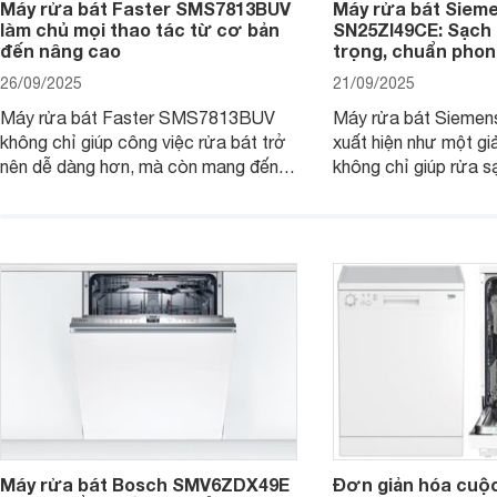
Máy rửa bát Faster SMS7813BUV
Máy rửa bát Siem
làm chủ mọi thao tác từ cơ bản
SN25ZI49CE: Sạch 
đến nâng cao
trọng, chuẩn pho
26/09/2025
21/09/2025
Máy rửa bát Faster SMS7813BUV
Máy rửa bát Sieme
không chỉ giúp công việc rửa bát trở
xuất hiện như một giả
nên dễ dàng hơn, mà còn mang đến
không chỉ giúp rửa 
sự an toàn, tiết kiệm và tiện nghi cho
bát đĩa trong một lầ
căn bếp hiện đại. Cùng Websosanh.vn
còn đem đến sự sang 
đi tìm hiểu những tính năng nổi bật mà
trong từng đường nét
sản phẩm này mang lại nhé.
chúng tôi đi đánh giá
này nhé.
Máy rửa bát Bosch SMV6ZDX49E
Đơn giản hóa cuộ