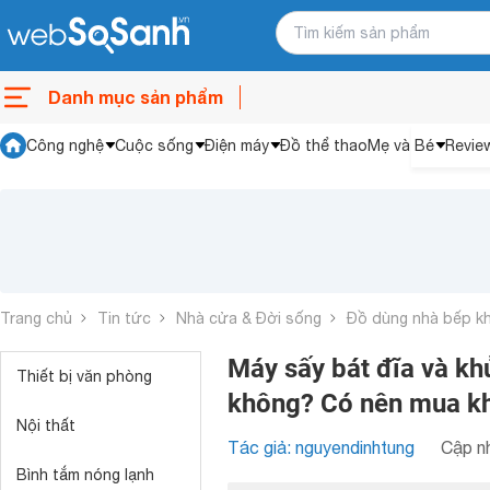
Danh mục sản phẩm
Công nghệ
Cuộc sống
Điện máy
Đồ thể thao
Mẹ và Bé
Revie
Trang chủ
Tin tức
Nhà cửa & Đời sống
Đồ dùng nhà bếp k
Máy sấy bát đĩa và kh
Thiết bị văn phòng
không? Có nên mua k
Nội thất
Tác giả: nguyendinhtung
Cập nh
Bình tắm nóng lạnh