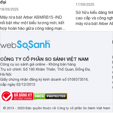
đại
17/09/2025
18/09/2025
Sở hữu kiểu dáng tinh
Máy rửa bát Arber ABMRB15-IND
cao cấp và công nghệ
nổi bật như một biểu tượng mới, kết
máy rửa bát Arber
hợp hoàn hảo giữa công năng mạnh
chỉ giúp tiết kiệm th
mẽ và thiết kế tinh tế. Đây chính là trợ
điện năng mà còn đả
thủ đắc lực giúp giải phóng đôi tay,
luôn sạch bóng, diệt 
mang lại sự thoải mái và sang trọng
Cùng Websosanh.vn đ
trong từng khoảnh khắc quây quần.
tính năng nổi bật củ
CÔNG TY CỔ PHẦN SO SÁNH VIỆT NAM
Công cụ so sánh giá online - Không bán hàng
Trụ sở chính: Số 195 Khâm Thiên, Thổ Quan, Đống Đa,
Hà Nội
Giấy chứng nhận đăng ký kinh doanh số 0106373516,
cấp ngày 02/12/2013
© 2013 - 2023 Bản quyền thuộc về Công ty cổ phần So Sánh Việt Nam