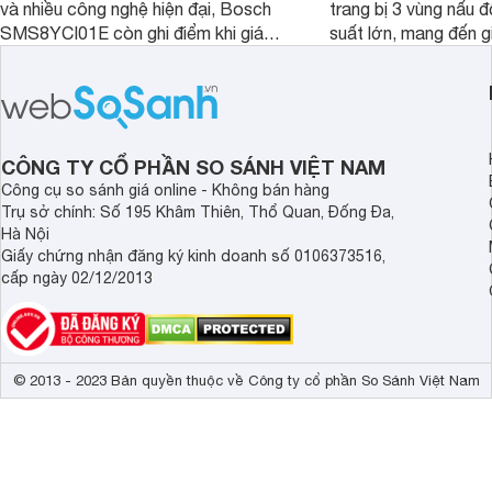
và nhiều công nghệ hiện đại, Bosch
trang bị 3 vùng nấu 
SMS8YCI01E còn ghi điểm khi giá
suất lớn, mang đến g
bán thực tế đã giảm đáng kể so với
nướng linh hoạt và h
thời điểm mới mở bán, mang lại tỷ lệ
gia đình.
giá trị/chi phí hấp dẫn hơn cho người
dùng đang tìm kiếm một mẫu máy rửa
bát cao cấp.
CÔNG TY CỔ PHẦN SO SÁNH VIỆT NAM
Công cụ so sánh giá online - Không bán hàng
Trụ sở chính: Số 195 Khâm Thiên, Thổ Quan, Đống Đa,
Hà Nội
Giấy chứng nhận đăng ký kinh doanh số 0106373516,
cấp ngày 02/12/2013
© 2013 - 2023 Bản quyền thuộc về Công ty cổ phần So Sánh Việt Nam