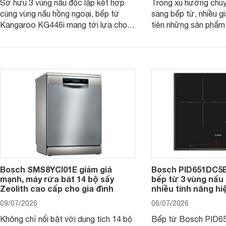
Sở hữu 3 vùng nấu độc lập kết hợp
Trong xu hướng chuy
cùng vùng nấu hồng ngoại, bếp từ
sang bếp từ, nhiều gi
Kangaroo KG446i mang tới lựa chọn
tiên những sản phẩm 
đáng cân nhắc cho nhu cầu nấu
nướng cao, độ bền t
nướng tại gia đình. Hiện sản phẩm
thương hiệu uy tín. 
cũng đang được giảm giá khá sâu tại
PVJ631FB1E là một 
nhiều cửa hàng, đại lý.
mẫu bếp đáp ứng tốt 
Bosch SMS8YCI01E giảm giá
Bosch PID651DC5E 
mạnh, máy rửa bát 14 bộ sấy
bếp từ 3 vùng nấu 
Zeolith cao cấp cho gia đình
nhiều tính năng hi
09/07/2026
06/07/2026
Không chỉ nổi bật với dung tích 14 bộ
Bếp từ Bosch PID