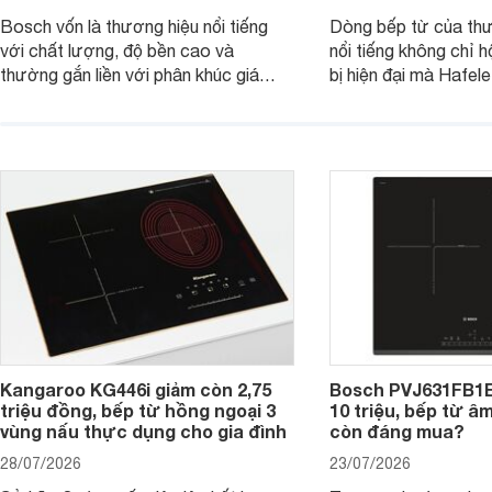
Bosch vốn là thương hiệu nổi tiếng
Dòng bếp từ của th
với chất lượng, độ bền cao và
nổi tiếng không chỉ hộ
thường gắn liền với phân khúc giá
bị hiện đại mà Hafe
cao. Tuy nhiên, trên thị trường hiện
536.61.886 còn đan
nay, mẫu bếp từ Bosch 3 vùng nấu
hàng, siêu thị điện m
PUC61KAA5E lại đang được nhiều
đưa tới lựa chọn ch
đơn vị phân phối với mức giá khá dễ
gia đình.
tiếp cận, thu hút sự quan tâm của
nhiều người tiêu dùng.
Kangaroo KG446i giảm còn 2,75
Bosch PVJ631FB1E
triệu đồng, bếp từ hồng ngoại 3
10 triệu, bếp từ â
vùng nấu thực dụng cho gia đình
còn đáng mua?
28/07/2026
23/07/2026