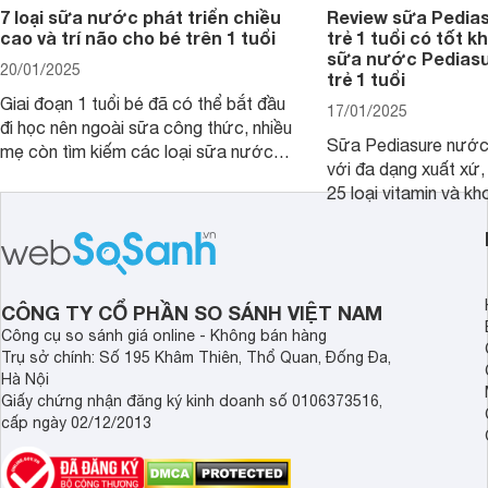
7 loại sữa nước phát triển chiều
Review sữa Pedia
cao và trí não cho bé trên 1 tuổi
trẻ 1 tuổi có tốt k
sữa nước Pedias
20/01/2025
trẻ 1 tuổi
Giai đoạn 1 tuổi bé đã có thể bắt đầu
17/01/2025
đi học nên ngoài sữa công thức, nhiều
Sữa Pediasure nước 
mẹ còn tìm kiếm các loại sữa nước
với đa dạng xuất xứ,
pha sẵn để bổ sung dưỡng chất cho
25 loại vitamin và k
trẻ. Dưới đây là 7 loại sữa nước phát
nhau rất tốt cho sự p
triển chiều cao và trí não cho bé trên
nhất là các bé biếng
1 tuổi tốt mà mẹ bỉm nên lựa chọn.
cân.
CÔNG TY CỔ PHẦN SO SÁNH VIỆT NAM
Công cụ so sánh giá online - Không bán hàng
Trụ sở chính: Số 195 Khâm Thiên, Thổ Quan, Đống Đa,
Hà Nội
Giấy chứng nhận đăng ký kinh doanh số 0106373516,
cấp ngày 02/12/2013