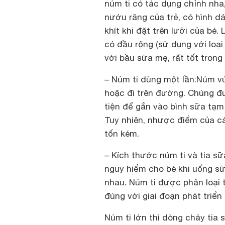
núm ti có tác dụng chỉnh nha
nướu răng của trẻ, có hình 
khít khi đặt trên lưỡi của bé
có đầu rộng (sử dụng với loại
với bầu sữa mẹ, rất tốt trong
– Núm ti dùng một lần:
Núm vú
hoặc đi trên đường. Chúng đư
tiện để gắn vào bình sữa tạm 
Tuy nhiên, nhược điểm của cá
tốn kém.
– Kích thước núm ti và tia sữ
nguy hiểm cho bé khi uống sữ
nhau. Núm ti được phân loại 
đúng với giai đoạn phát triển 
Núm ti lớn thì dòng chảy tia 