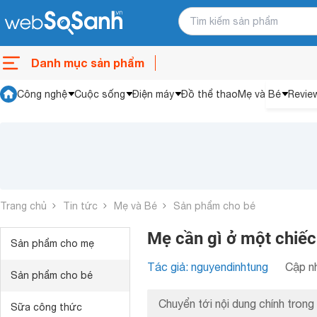
Danh mục sản phẩm
Công nghệ
Cuộc sống
Điện máy
Đồ thể thao
Mẹ và Bé
Revie
Trang chủ
Tin tức
Mẹ và Bé
Sản phẩm cho bé
Mẹ cần gì ở một chiếc
Sản phẩm cho mẹ
Tác giả: nguyendinhtung
Cập nh
Sản phẩm cho bé
Chuyển tới nội dung chính trong 
Sữa công thức