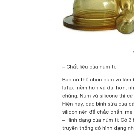
– Chất liệu của núm ti:
Bạn có thể chọn núm vú làm b
latex mềm hơn và dai hơn, nh
chúng. Núm vú silicone thì c
Hiện nay, các bình sữa của c
silicon nên để chắc chắn, mẹ 
– Hình dạng của núm ti:
Có 3 h
truyền thống có hình dạng nh