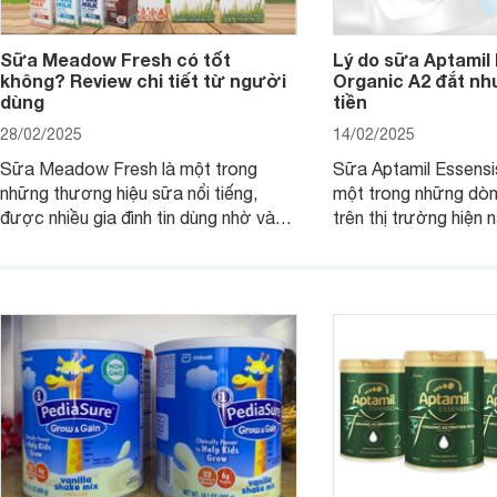
Sữa Meadow Fresh có tốt
Lý do sữa Aptamil
không? Review chi tiết từ người
Organic A2 đắt nh
dùng
tiền
28/02/2025
14/02/2025
Sữa Meadow Fresh là một trong
Sữa Aptamil Essensi
những thương hiệu sữa nổi tiếng,
một trong những dò
được nhiều gia đình tin dùng nhờ vào
trên thị trường hiện 
chất lượng dinh dưỡng và hương vị
phụ huynh khi tìm hi
thơm ngon. Vậy sữa Meadow Fresh
này thường thắc mắc
có tốt không? Thành phần dinh
Aptamil Essensis Org
dưỡng có gì đặc biệt? Giá sữa
hơn so với các dòng
Meadow Fresh trên thị trường hiện
giải đáp câu hỏi này,
nay ra sao? Hãy cùng tìm hiểu ngay.
4 yếu tố sau.