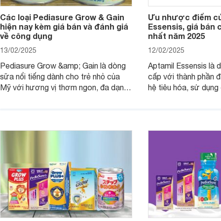
Các loại Pediasure Grow & Gain
Ưu nhược điểm củ
hiện nay kèm giá bán và đánh giá
Essensis, giá bán 
về công dụng
nhất năm 2025
13/02/2025
12/02/2025
Pediasure Grow &amp; Gain là dòng
Aptamil Essensis là
sữa nổi tiếng dành cho trẻ nhỏ của
cấp với thành phần 
Mỹ với hương vị thơm ngon, đa dạng
hệ tiêu hóa, sử dụn
mùi vị giúp trẻ tăng cân và phát triển
có cơ địa nhạy cảm 
chiều cao khỏe mạnh. Bài viết sau sẽ
hóa. Vậy dòng sữa n
giới thiệu cho mẹ các loại sữa
biệt, ưu và nhược đi
Pediasure Grow &amp; Gain hiện nay
cùng Websosanh.vn t
và giá bán của từng loại.
đây.