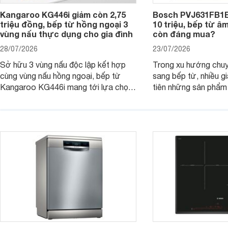
Kangaroo KG446i giảm còn 2,75
Bosch PVJ631FB1E
triệu đồng, bếp từ hồng ngoại 3
10 triệu, bếp từ â
vùng nấu thực dụng cho gia đình
còn đáng mua?
28/07/2026
23/07/2026
Sở hữu 3 vùng nấu độc lập kết hợp
Trong xu hướng chuy
cùng vùng nấu hồng ngoại, bếp từ
sang bếp từ, nhiều gi
Kangaroo KG446i mang tới lựa chọn
tiên những sản phẩm 
đáng cân nhắc cho nhu cầu nấu
nướng cao, độ bền t
nướng tại gia đình. Hiện sản phẩm
thương hiệu uy tín. 
cũng đang được giảm giá khá sâu tại
PVJ631FB1E là một 
nhiều cửa hàng, đại lý.
mẫu bếp đáp ứng tốt 