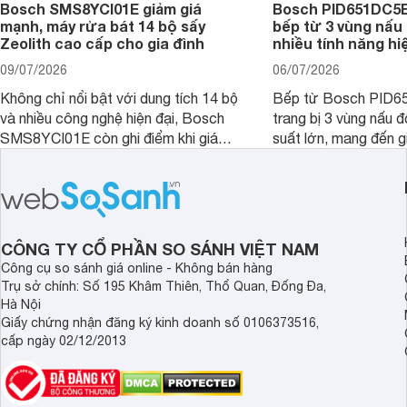
Bosch SMS8YCI01E giảm giá
Bosch PID651DC5E 
mạnh, máy rửa bát 14 bộ sấy
bếp từ 3 vùng nấu 
Zeolith cao cấp cho gia đình
nhiều tính năng hi
09/07/2026
06/07/2026
Không chỉ nổi bật với dung tích 14 bộ
Bếp từ Bosch PID
và nhiều công nghệ hiện đại, Bosch
trang bị 3 vùng nấu 
SMS8YCI01E còn ghi điểm khi giá
suất lớn, mang đến g
bán thực tế đã giảm đáng kể so với
nướng linh hoạt và h
thời điểm mới mở bán, mang lại tỷ lệ
gia đình.
giá trị/chi phí hấp dẫn hơn cho người
dùng đang tìm kiếm một mẫu máy rửa
bát cao cấp.
CÔNG TY CỔ PHẦN SO SÁNH VIỆT NAM
Công cụ so sánh giá online - Không bán hàng
Trụ sở chính: Số 195 Khâm Thiên, Thổ Quan, Đống Đa,
Hà Nội
Giấy chứng nhận đăng ký kinh doanh số 0106373516,
cấp ngày 02/12/2013