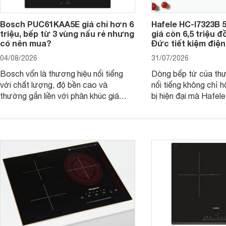
Bosch PUC61KAA5E giá chỉ hơn 6
Hafele HC-I7323B 5
triệu, bếp từ 3 vùng nấu rẻ nhưng
giá còn 6,5 triệu 
có nên mua?
Đức tiết kiệm điện
04/08/2026
31/07/2026
Bosch vốn là thương hiệu nổi tiếng
Dòng bếp từ của th
với chất lượng, độ bền cao và
nổi tiếng không chỉ hộ
thường gắn liền với phân khúc giá
bị hiện đại mà Hafe
cao. Tuy nhiên, trên thị trường hiện
536.61.886 còn đan
nay, mẫu bếp từ Bosch 3 vùng nấu
hàng, siêu thị điện m
PUC61KAA5E lại đang được nhiều
đưa tới lựa chọn ch
đơn vị phân phối với mức giá khá dễ
gia đình.
tiếp cận, thu hút sự quan tâm của
nhiều người tiêu dùng.