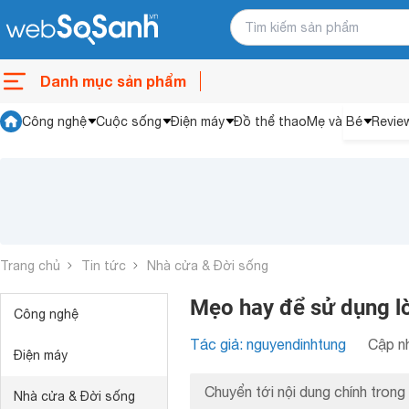
Danh mục sản phẩm
Công nghệ
Cuộc sống
Điện máy
Đồ thể thao
Mẹ và Bé
Revie
Trang chủ
Tin tức
Nhà cửa & Đời sống
Mẹo hay để sử dụng lò
Công nghệ
Tác giả: nguyendinhtung
Cập nh
Điện máy
Chuyển tới nội dung chính trong 
Nhà cửa & Đời sống