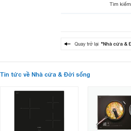
Tìm kiế
"Nhà cửa & 
Quay trở lại
Tin tức về Nhà cửa & Đời sống