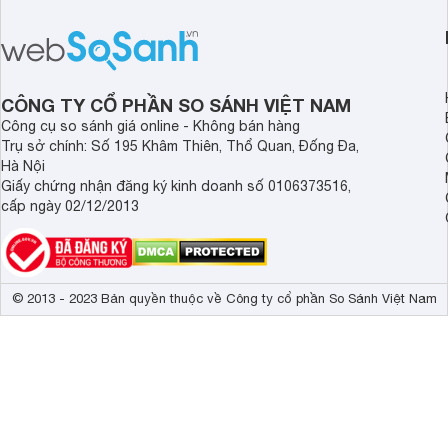
tiếng ồn chủ động (ANC). Nhưng liệu
nghệ hai driver và h
chất lượng âm thanh và hiệu quả khử
khử tiếng ồn ấn tượng
ồn của chiếc tai nghe Xiaomi này có
tiến. Tuy nhiên, thời
đủ sức thuyết phục người dùng?
là một điểm hạn chế 
người dùng.
CÔNG TY CỔ PHẦN SO SÁNH VIỆT NAM
Công cụ so sánh giá online - Không bán hàng
Trụ sở chính: Số 195 Khâm Thiên, Thổ Quan, Đống Đa,
Hà Nội
Giấy chứng nhận đăng ký kinh doanh số 0106373516,
cấp ngày 02/12/2013
© 2013 - 2023 Bản quyền thuộc về Công ty cổ phần So Sánh Việt Nam