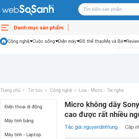
Danh mục sản phẩm
Công nghệ
Cuộc sống
Điện máy
Đồ thể thao
Mẹ và Bé
Revie
Trang chủ
Tin tức
Công nghệ
Loa - Micro - Tai nghe
Micro không dây Sony
Điện thoại di động
cao được rất nhiều n
Máy tính bảng
Tác giả: nguyendinhtung
Cập nh
Máy tính - Laptop