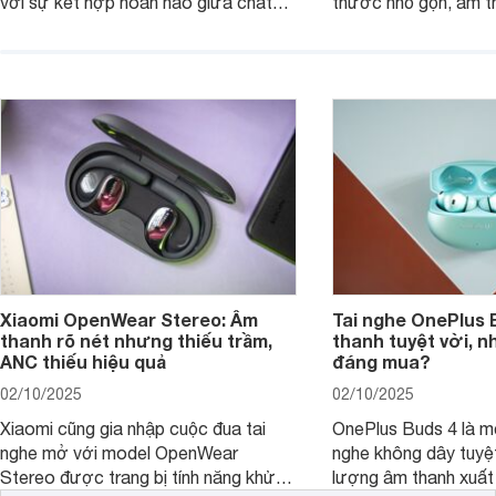
với sự kết hợp hoàn hảo giữa chất
thước nhỏ gọn, âm 
lượng âm thanh vượt trội, thiết kế
thời lượng pin ấn tư
hiện đại và mức giá cực kỳ cạnh
nó có xứng đáng với
tranh, chỉ dưới 2 triệu đồng.
xuất?
Xiaomi OpenWear Stereo: Âm
Tai nghe OnePlus 
thanh rõ nét nhưng thiếu trầm,
thanh tuyệt vời, n
ANC thiếu hiệu quả
đáng mua?
02/10/2025
02/10/2025
Xiaomi cũng gia nhập cuộc đua tai
OnePlus Buds 4 là mộ
nghe mở với model OpenWear
nghe không dây tuyệt
Stereo được trang bị tính năng khử
lượng âm thanh xuất