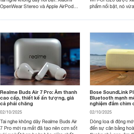
OpenWear Stereo và Apple AirPods 4
phẩm nổi bật, nó vừa
sẽ nhằm giúp người dùng đưa ra lựa
pin ấn tượng vừa sở
chọn phù hợp nhất dựa trên nhu cầu
âm thanh ấn tượng 
và sở thích cá nhân. Cả hai đều là sản
chuyên gia đánh giá 
phẩm chất lượng cao, nhưng hướng
tới đối tượng khách hàng khác nhau.
Realme Buds Air 7 Pro: Âm thanh
Bose SoundLink Pl
cao cấp, thiết kế ấn tượng, giá
Bluetooth mạnh mẽ
cả phải chăng
nghiệm đắm chìm 
02/10/2025
02/10/2025
Tai nghe không dây Realme Buds Air
Dòng loa di động m
7 Pro mới ra mắt đã tạo nên cơn sốt
đến sự cân bằng hoà