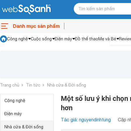
Danh mục sản phẩm
Công nghệ
Cuộc sống
Điện máy
Đồ thể thao
Mẹ và Bé
Revie
Trang chủ
Tin tức
Nhà cửa & Đời sống
Một số lưu ý khi chọ
Công nghệ
hơn
Điện máy
Tác giả: nguyendinhtung
Cập nh
Nhà cửa & Đời sống