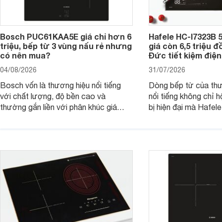
Bosch PUC61KAA5E giá chỉ hơn 6
Hafele HC-I7323B 5
triệu, bếp từ 3 vùng nấu rẻ nhưng
giá còn 6,5 triệu 
có nên mua?
Đức tiết kiệm điện
04/08/2026
31/07/2026
Bosch vốn là thương hiệu nổi tiếng
Dòng bếp từ của th
với chất lượng, độ bền cao và
nổi tiếng không chỉ hộ
thường gắn liền với phân khúc giá
bị hiện đại mà Hafe
cao. Tuy nhiên, trên thị trường hiện
536.61.886 còn đan
nay, mẫu bếp từ Bosch 3 vùng nấu
hàng, siêu thị điện m
PUC61KAA5E lại đang được nhiều
đưa tới lựa chọn ch
đơn vị phân phối với mức giá khá dễ
gia đình.
tiếp cận, thu hút sự quan tâm của
nhiều người tiêu dùng.