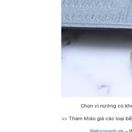
Chọn vỉ nướng có kh
>> Tham khảo giá các loại b
Websosanh
.vn – 