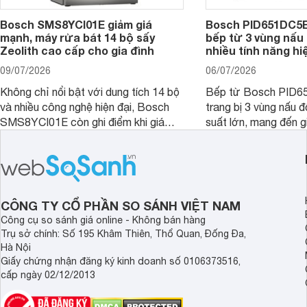
Bosch SMS8YCI01E giảm giá
Bosch PID651DC5E 
mạnh, máy rửa bát 14 bộ sấy
bếp từ 3 vùng nấu 
Zeolith cao cấp cho gia đình
nhiều tính năng hi
09/07/2026
06/07/2026
Không chỉ nổi bật với dung tích 14 bộ
Bếp từ Bosch PID
và nhiều công nghệ hiện đại, Bosch
trang bị 3 vùng nấu 
SMS8YCI01E còn ghi điểm khi giá
suất lớn, mang đến g
bán thực tế đã giảm đáng kể so với
nướng linh hoạt và h
thời điểm mới mở bán, mang lại tỷ lệ
gia đình.
giá trị/chi phí hấp dẫn hơn cho người
dùng đang tìm kiếm một mẫu máy rửa
bát cao cấp.
CÔNG TY CỔ PHẦN SO SÁNH VIỆT NAM
Công cụ so sánh giá online - Không bán hàng
Trụ sở chính: Số 195 Khâm Thiên, Thổ Quan, Đống Đa,
Hà Nội
Giấy chứng nhận đăng ký kinh doanh số 0106373516,
cấp ngày 02/12/2013