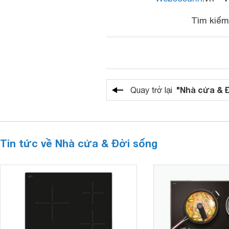
Tìm kiế
"Nhà cửa & 
Quay trở lại
Tin tức về Nhà cửa & Đời sống