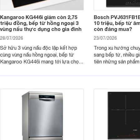
Kangaroo KG446i giảm còn 2,75
Bosch PVJ631FB1E
triệu đồng, bếp từ hồng ngoại 3
10 triệu, bếp từ â
vùng nấu thực dụng cho gia đình
còn đáng mua?
28/07/2026
23/07/2026
Sở hữu 3 vùng nấu độc lập kết hợp
Trong xu hướng chuy
cùng vùng nấu hồng ngoại, bếp từ
sang bếp từ, nhiều gi
Kangaroo KG446i mang tới lựa chọn
tiên những sản phẩm 
đáng cân nhắc cho nhu cầu nấu
nướng cao, độ bền t
nướng tại gia đình. Hiện sản phẩm
thương hiệu uy tín. 
cũng đang được giảm giá khá sâu tại
PVJ631FB1E là một 
nhiều cửa hàng, đại lý.
mẫu bếp đáp ứng tốt 