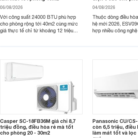
06/08/2026
04/08/2026
Với công suất 24000 BTU phù hợp
Thuộc dòng điều hòa 
cho phòng rộng tới 40m2 cùng mức
hệ mới 2026, ESV09
giá thực tế chỉ từ khoảng 12 triệu
hợp nhiều công nghệ 
đồng, Casper SC-24FB36M đang là
nâng cao hiệu quả là
một trong những mẫu điều hòa phổ
điện và vận hành êm 
thông thu hút nhiều sự quan tâm của
thiết bị đang được nh
người tiêu dùng Việt.
giá bán rất dễ chịu.
Casper SC-18FB36M giá chỉ 8,7
Panasonic CU/CS-
triệu đồng, điều hòa rẻ mà tốt
còn 6,5 triệu, điề
cho phòng 20 - 30m2
làm mát tốt và lọc 