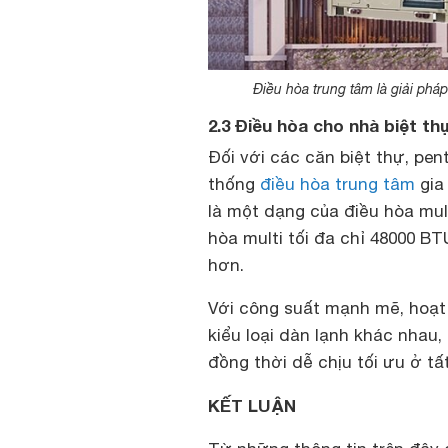
Điều hòa trung tâm là giải phá
2.3 Điều hòa cho nhà biệt t
Đối với các căn biệt thự, pen
thống
điều hòa trung tâm
gia 
là một dạng của điều hòa mu
hòa multi tối đa chỉ 48000 B
hơn.
Với công suất mạnh mẽ, hoạt
kiểu loại dàn lạnh khác nhau
đồng thời dễ chịu tối ưu ở tấ
KẾT LUẬN