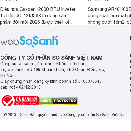
26/07/2026
26/07/2026
Điều hòa Casper 12000 BTU Inveter
Samsung AR40H09D
1 chiều JC-12IU36X là dòng sản
công suất làm mát p
phẩm đời mới 2026 được thiết kế
phòng dưới 15m2, cù
cho phòng từ 15 - 20m2, không chỉ
lý là lựa chọn rất đ
sở hữu khả năng làm mát tốt mà còn
phòng ngủ, phòng khá
có giá bán rất hợp lý.
CÔNG TY CỔ PHẦN SO SÁNH VIỆT NAM
Công cụ so sánh giá online - Không bán hàng
Trụ sở chính: Số 195 Khâm Thiên, Thổ Quan, Đống Đa,
Hà Nội
Giấy chứng nhận đăng ký kinh doanh số 0106373516,
cấp ngày 02/12/2013
© 2013 - 2023 Bản quyền thuộc về Công ty cổ phần So Sánh Việt Nam