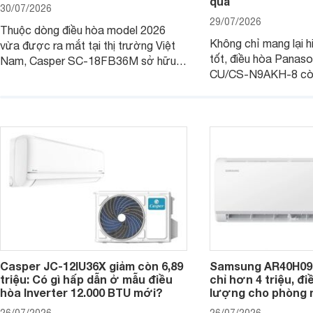
quả
30/07/2026
29/07/2026
Thuộc dòng điều hòa model 2026
Không chỉ mang lại h
vừa được ra mắt tại thị trường Việt
tốt, điều hòa Panas
Nam, Casper SC-18FB36M sở hữu
CU/CS-N9AKH-8 còn
công suất làm mát 18.000 BTU, phù
với khả năng vận hàn
hợp với các phòng có diện tích từ 20
thụ điện hợp lý và đ
- 30 m2. Bên cạnh khả năng làm mát
trình sử dụng lâu dài.
hiệu quả, sản phẩm còn được trang bị
nhiều tính năng và công nghệ hiện đại.
Casper JC-12IU36X giảm còn 6,89
Samsung AR40H09
triệu: Có gì hấp dẫn ở mẫu điều
chỉ hơn 4 triệu, đ
hòa Inverter 12.000 BTU mới?
lượng cho phòng 