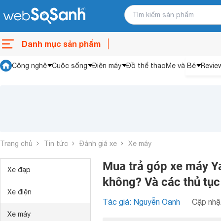
Danh mục sản phẩm
Công nghệ
Cuộc sống
Điện máy
Đồ thể thao
Mẹ và Bé
Revie
Trang chủ
Tin tức
Đánh giá xe
Xe máy
Mua trả góp xe máy Y
Xe đạp
không? Và các thủ tục
Xe điện
Tác giả: Nguyễn Oanh
Cập nhật
Xe máy