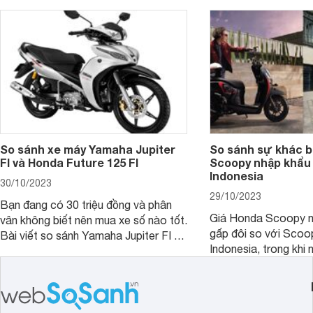
So sánh xe máy Yamaha Jupiter
So sánh sự khác b
FI và Honda Future 125 FI
Scoopy nhập khẩu 
Indonesia
30/10/2023
29/10/2023
Bạn đang có 30 triệu đồng và phân
Giá Honda Scoopy n
vân không biết nên mua xe số nào tốt.
gấp đôi so với Scoo
Bài viết so sánh Yamaha Jupiter FI và
Indonesia, trong khi 
Honda Future 125 FI dưới đây sẽ
hệt nhau. Vậy điều gì
giúp bạn có được quyết định chính
chênh lệch giá lớn tới
xác nhất.
sánh Honda Scoopy 
Indonesia dưới đây s