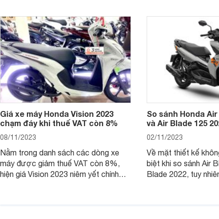
chiếc xe tay ga này.
ích để lựa chọn chính
Giá xe máy Honda Vision 2023
So sánh Honda Air
chạm đáy khi thuế VAT còn 8%
và Air Blade 125 2
08/11/2023
02/11/2023
Nằm trong danh sách các dòng xe
Về mặt thiết kế khôn
máy được giảm thuế VAT còn 8%,
biệt khi so sánh Air 
hiện giá Vision 2023 niêm yết chính
Blade 2022, tuy nhiê
hãng và tại đại lý đều có mức giảm
sự thay đổi lớn. Bài 
sâu so với cách đây 1 năm.
giúp bạn hiểu hơn nh
trên Honda Air Blade
phiên bản tiền nhiệm.