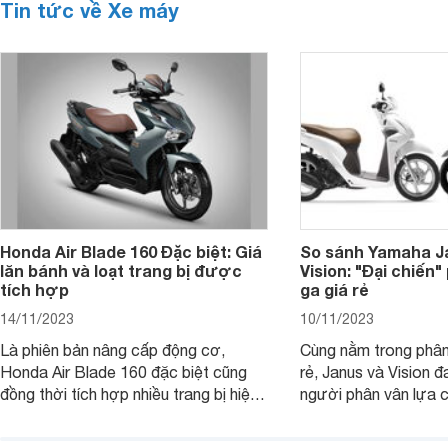
Tin tức về Xe máy
Honda Air Blade 160 Đặc biệt: Giá
So sánh Yamaha J
lăn bánh và loạt trang bị được
Vision: "Đại chiến
tích hợp
ga giá rẻ
14/11/2023
10/11/2023
Là phiên bản nâng cấp động cơ,
Cùng nằm trong phân
Honda Air Blade 160 đặc biệt cũng
rẻ, Janus và Vision đ
đồng thời tích hợp nhiều trang bị hiện
người phân vân lựa c
đại, trong đó có cả ABS cao cấp. Bài
sánh Yamaha Janus 
viết dưới đây sẽ giúp bạn hiểu hơn về
dưới đây sẽ giúp bạn