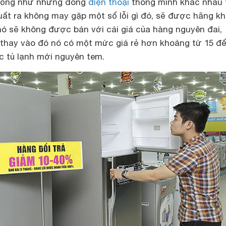
giống như những dòng
điện thoại
thông minh khác nhau 
xuất ra không may gặp một số lỗi gì đó, sẽ được hãng k
ó sẽ không được bán với cái giá của hàng nguyên đai,
thay vào đó nó có một mức giá rẻ hơn khoảng từ 15 đ
c tủ lạnh mới nguyên tem.