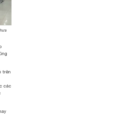
chưa
o
cũng
 trên
c các
c
nay