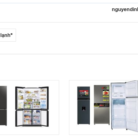
nguyendin
 lạnh"