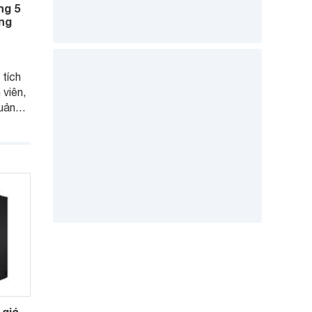
ng 5
áng
 tích
 viên,
uản
g tiết
chọn
m.
 giá