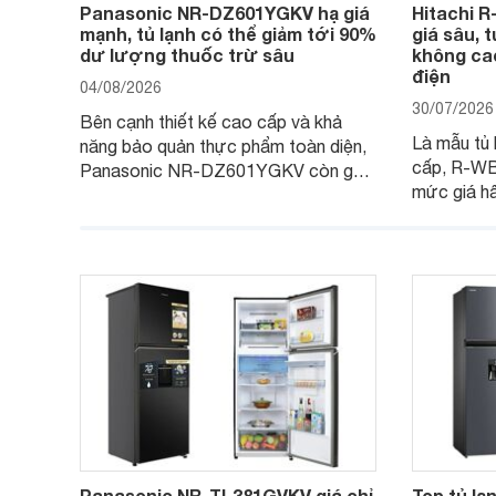
Panasonic NR-DZ601YGKV hạ giá
Hitachi 
mạnh, tủ lạnh có thể giảm tới 90%
giá sâu, 
dư lượng thuốc trừ sâu
không cao
điện
04/08/2026
30/07/2026
Bên cạnh thiết kế cao cấp và khả
Là mẫu tủ 
năng bảo quản thực phẩm toàn diện,
cấp, R-W
Panasonic NR-DZ601YGKV còn gây
mức giá h
chú ý với công nghệ Nanoe™ X độc
trình giảm 
quyền, được hãng công bố có khả
đáng cân n
năng giảm tới 90% dư lượng thuốc
đang tìm k
trừ sâu còn tồn đọng trên thực phẩm.
nhiều công
Panasonic NR-TL381GVKV giá chỉ
Top tủ lạ