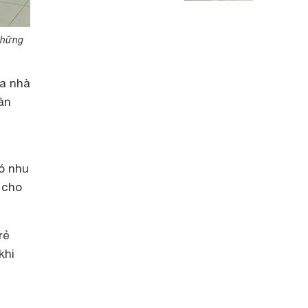
 những
a nhà
ản
ó nhu
 cho
rẻ
khi