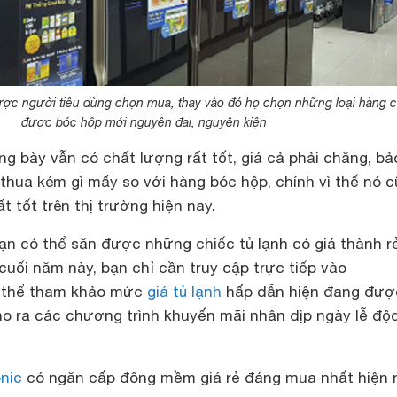
được người tiêu dùng chọn mua, thay vào đó họ chọn những loại hàng 
được bóc hộp mới nguyên đai, nguyên kiện
g bày vẫn có chất lượng rất tốt, giá cả phải chăng, bả
thua kém gì mấy so với hàng bóc hộp, chính vì thế nó 
t tốt trên thị trường hiện nay.
n có thể săn được những chiếc tủ lạnh có giá thành rẻ
 cuối năm này, bạn chỉ cần truy cập trực tiếp vào
 thể tham khảo mức
giá tủ lạnh
hấp dẫn hiện đang đượ
ho ra các chương trình khuyến mãi nhân dịp ngày lễ độ
nic
có ngăn cấp đông mềm giá rẻ đáng mua nhất hiện 