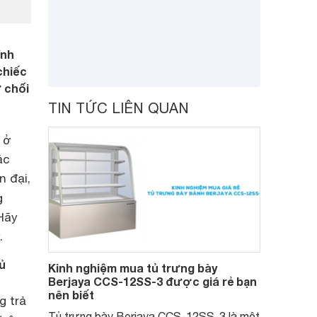
ính
chiếc
ừ chối
TIN TỨC LIÊN QUAN
 ở
ác
n đại,
g
 Hãy
.
ủ
Kinh nghiệm mua tủ trưng bày
Berjaya CCS-12SS-3 được giá rẻ bạn
nên biết
g trả
Tủ trưng bày Berjaya CCS-12SS-3 là một