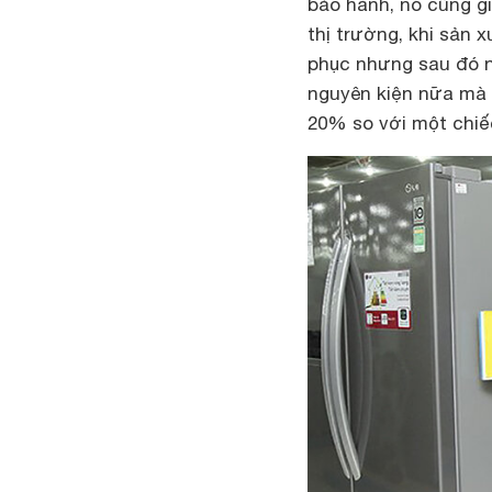
bảo hành, nó cũng 
thị trường, khi sản 
phục nhưng sau đó n
nguyên kiện nữa mà 
20% so với một chiế