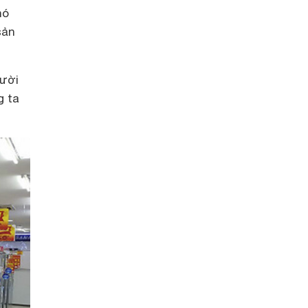
nó
sản
gười
g ta