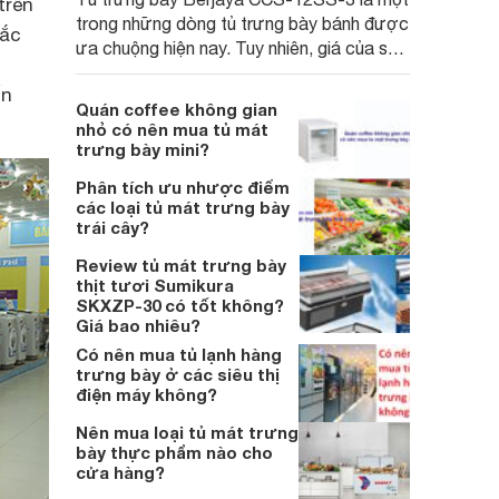
trên
trong những dòng tủ trưng bày bánh được
hắc
ưa chuộng hiện nay. Tuy nhiên, giá của sản
phẩm này không phải là rẻ, đặc biệt là đối
ến
với các cửa hàng bánh nhỏ hay các doanh
Quán coffee không gian
nghiệp mới bắt đầu.
nhỏ có nên mua tủ mát
trưng bày mini?
Phân tích ưu nhược điểm
các loại tủ mát trưng bày
trái cây?
Review tủ mát trưng bày
thịt tươi Sumikura
SKXZP-30 có tốt không?
Giá bao nhiêu?
Có nên mua tủ lạnh hàng
trưng bày ở các siêu thị
điện máy không?
Nên mua loại tủ mát trưng
bày thực phẩm nào cho
cửa hàng?