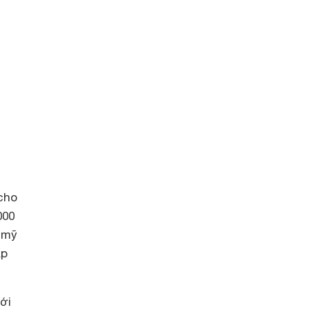
cho
000
 mỹ
ấp
ới