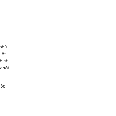
 phù
iết
hích
 chất
xốp