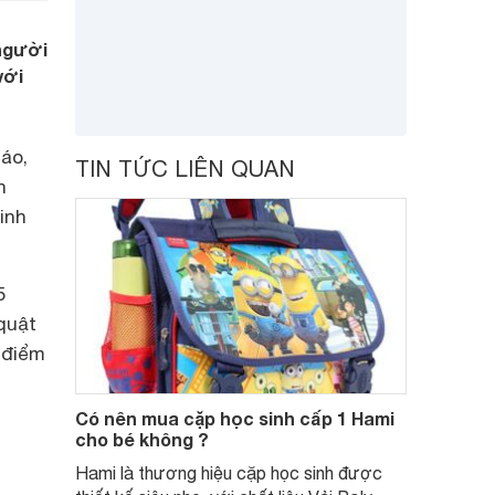
 người
với
áo,
TIN TỨC LIÊN QUAN
n
inh
5
quật
 điểm
Có nên mua cặp học sinh cấp 1 Hami
cho bé không ?
Hami là thương hiệu cặp học sinh được