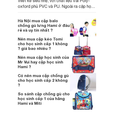
thiết kế siêu nhẹ, với chất liệu Vải Poly-
oxford phủ PVC và PU. Ngoài ra cặp học
sinh mang thương hiệu Hami có giá cả
cạnh tranh trên thị trường.
Hà Nội mua cặp balo
chống gù lưng Hami ở đâu
rẻ và uy tín nhất ?
Nên mua cặp kéo Tomi
cho học sinh cấp 1 không
? giá bao nhiêu ?
Nên mua cặp học sinh của
Mr Vui hay cặp học sinh
Hami ?
Có nên mua cặp chống gù
cho học sinh cấp 2 không
?
So sánh cặp chống gù cho
học sinh cấp 1 của hãng
Hami và Miti