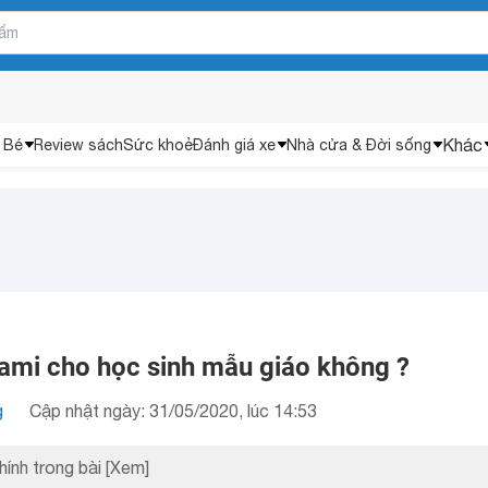
Khác
 Bé
Review sách
Sức khoẻ
Đánh giá xe
Nhà cửa & Đời sống
mi cho học sinh mẫu giáo không ?
g
Cập nhật ngày: 31/05/2020, lúc 14:53
hính trong bài
[Xem]