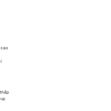
 cao
ỉ
 thấp
hái