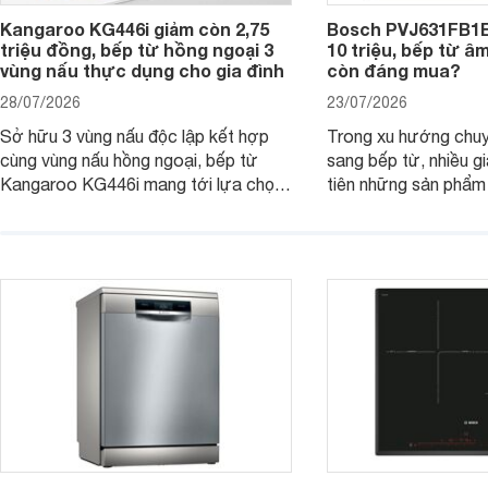
Kangaroo KG446i giảm còn 2,75
Bosch PVJ631FB1E
triệu đồng, bếp từ hồng ngoại 3
10 triệu, bếp từ â
vùng nấu thực dụng cho gia đình
còn đáng mua?
28/07/2026
23/07/2026
Sở hữu 3 vùng nấu độc lập kết hợp
Trong xu hướng chuy
cùng vùng nấu hồng ngoại, bếp từ
sang bếp từ, nhiều gi
Kangaroo KG446i mang tới lựa chọn
tiên những sản phẩm 
đáng cân nhắc cho nhu cầu nấu
nướng cao, độ bền t
nướng tại gia đình. Hiện sản phẩm
thương hiệu uy tín. 
cũng đang được giảm giá khá sâu tại
PVJ631FB1E là một 
nhiều cửa hàng, đại lý.
mẫu bếp đáp ứng tốt 