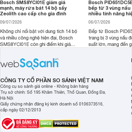
Bosch SMS8YCI01E giảm giá
Bosch PID651DC5E 
mạnh, máy rửa bát 14 bộ sấy
bếp từ 3 vùng nấu 
Zeolith cao cấp cho gia đình
nhiều tính năng hi
09/07/2026
06/07/2026
Không chỉ nổi bật với dung tích 14 bộ
Bếp từ Bosch PID
và nhiều công nghệ hiện đại, Bosch
trang bị 3 vùng nấu 
SMS8YCI01E còn ghi điểm khi giá
suất lớn, mang đến g
bán thực tế đã giảm đáng kể so với
nướng linh hoạt và h
thời điểm mới mở bán, mang lại tỷ lệ
gia đình.
giá trị/chi phí hấp dẫn hơn cho người
dùng đang tìm kiếm một mẫu máy rửa
bát cao cấp.
CÔNG TY CỔ PHẦN SO SÁNH VIỆT NAM
Công cụ so sánh giá online - Không bán hàng
Trụ sở chính: Số 195 Khâm Thiên, Thổ Quan, Đống Đa,
Hà Nội
Giấy chứng nhận đăng ký kinh doanh số 0106373516,
cấp ngày 02/12/2013