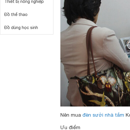
Thiết bị nông nghiệp
Đồ thể thao
Đồ dùng học sinh
Nên mua
đèn sưởi nhà tắm
Ko
Ưu điểm