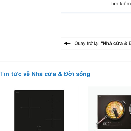
Tìm kiế
"Nhà cửa & 
Quay trở lại
Tin tức về Nhà cửa & Đời sống