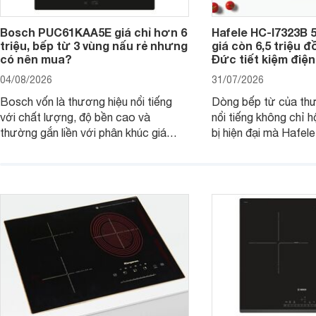
Bosch PUC61KAA5E giá chỉ hơn 6
Hafele HC-I7323B 5
triệu, bếp từ 3 vùng nấu rẻ nhưng
giá còn 6,5 triệu 
có nên mua?
Đức tiết kiệm điện
04/08/2026
31/07/2026
Bosch vốn là thương hiệu nổi tiếng
Dòng bếp từ của th
với chất lượng, độ bền cao và
nổi tiếng không chỉ hộ
thường gắn liền với phân khúc giá
bị hiện đại mà Hafe
cao. Tuy nhiên, trên thị trường hiện
536.61.886 còn đan
nay, mẫu bếp từ Bosch 3 vùng nấu
hàng, siêu thị điện m
PUC61KAA5E lại đang được nhiều
đưa tới lựa chọn ch
đơn vị phân phối với mức giá khá dễ
gia đình.
tiếp cận, thu hút sự quan tâm của
nhiều người tiêu dùng.