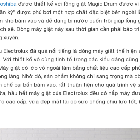
Toshiba
được thiết kế với lồng giặt Magic Drum được ví
thần kỳ” được phủ bởi một hợp chất đặc biệt bên ngoài 
ẩn khó bám vào và dễ dàng bị nước cuốn trôi giúp lồng g
h sẽ. Dòng máy giặt này sau thời gian cần phải bảo trì
g xuyên.
 Electrolux đã quá nổi tiếng là dòng máy giặt thể hiện 
. Với thiết kế vô cùng tinh tế trong các kiểu dáng cũng
Máy giặt có lớp vỏ ngoài làm bằng chất liệu cao cấp ph
óng láng. Nhờ đó, sản phẩm không chỉ sang trọng mà c
 chế bụi bẩn bám vào, rất thuận tiện cho quá trình vệ s
ữa, hầu hết máy giặt của Electrolux đều có nắp máy đ
ực cao cấp, vừa đẹp mắt lại có sức chống chịu lực tốt,