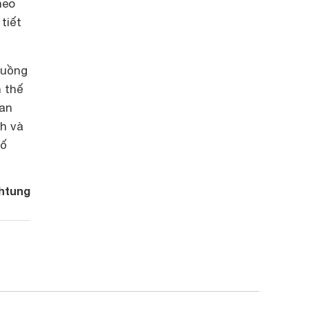
heo
tiết
luồng
 thế
tan
h và
 ố
htung