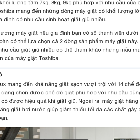
 khối lượng tầm 7kg, 8kg, 9kg phù hợp với nhu cầu của 
Toshiba mang đến những dòng máy giặt có khối lượng l
a đình có nhu cầu sinh hoạt giặt giũ nhiều.
lượng máy giặt nếu gia đình bạn có số thành viên dưới 
toàn có thể lựa chọn cả 2 dòng sản phẩm máy giặt này. 
i nhu cầu giặt giũ nhiều có thể tham khảo những mẫu m
ớn của máy giặt Toshiba.
ệ
lux mang đến khả năng giặt sạch vượt trội với 14 chế đ
 dàng chọn được chế độ giặt phù hợp với nhu cầu cũn
 có được hiệu quả khi giặt giũ. Ngoài ra, máy giặt hãng
ng giặt hơi nước giúp giảm thiểu tối đa các chất gây 
bạn.