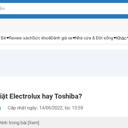
Khác
 Bé
Review sách
Sức khoẻ
Đánh giá xe
Nhà cửa & Đời sống
ặt Electrolux hay Toshiba?
g
Cập nhật ngày: 14/06/2022, lúc 13:59
hính trong bài
[Xem]