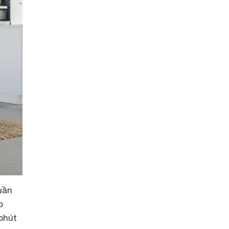
uần
o
phút