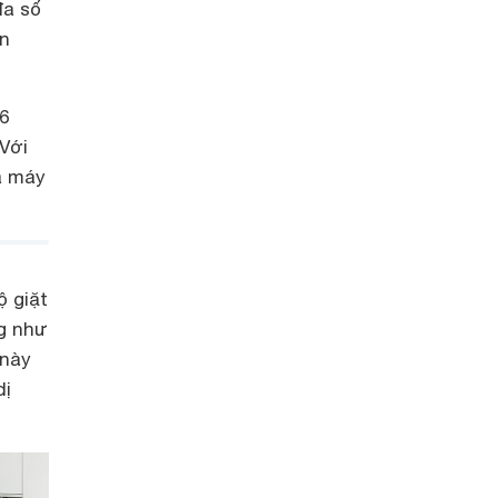
đa số
ớn
6
Với
ã máy
ộ giặt
g như
 này
dị