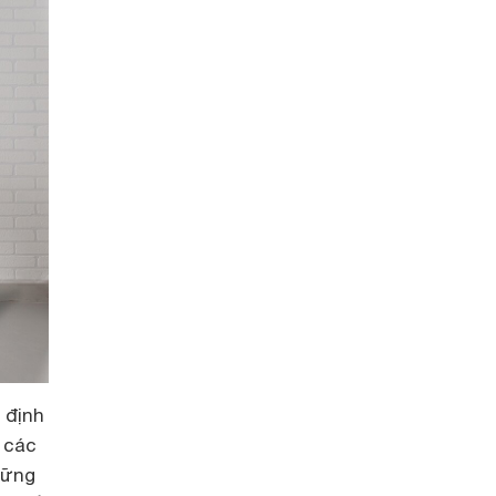
 định
à các
hững