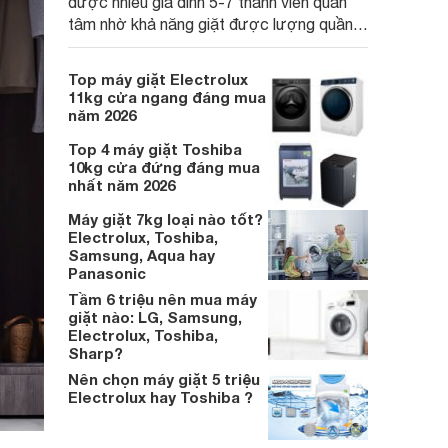
được nhiều gia đình 5-7 thành viên quan
tâm nhờ khả năng giặt được lượng quần
áo lớn, tích hợp nhiều công nghệ chăm
sóc vải và mức giá ngày càng dễ tiếp cận.
Top máy giặt Electrolux
Dưới đây là 4 mẫu máy giặt Electrolux
11kg cửa ngang đáng mua
10kg nổi bật trong tầm giá 5–6 triệu đồng.
năm 2026
Top 4 máy giặt Toshiba
10kg cửa đứng đáng mua
nhất năm 2026
Máy giặt 7kg loại nào tốt?
Electrolux, Toshiba,
Samsung, Aqua hay
Panasonic
Tầm 6 triệu nên mua máy
giặt nào: LG, Samsung,
Electrolux, Toshiba,
Sharp?
Nên chọn máy giặt 5 triệu
Electrolux hay Toshiba ?