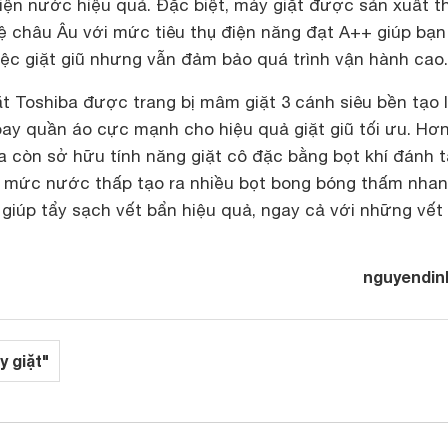
iện nước hiệu quả. Đặc biệt, máy giặt được sản xuất t
ệ châu Âu với mức tiêu thụ điện năng đạt A++ giúp bạn 
iệc giặt giũ nhưng vẫn đảm bảo quá trình vận hành cao.
ặt Toshiba được trang bị mâm giặt 3 cánh siêu bền tạo 
oay quần áo cực mạnh cho hiệu quả giặt giũ tối ưu.
Hơn
a còn sở hữu tính năng giặt cô đặc bằng bọt khí đánh 
ở mức nước thấp tạo ra nhiều bọt bong bóng thấm nhan
 giúp tẩy sạch vết bẩn hiệu quả, ngay cả với những vết
nguyendin
y giặt"