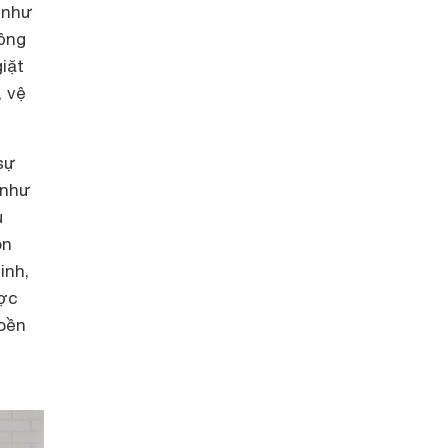
 như
lồng
iặt
, vệ
sự
 như
ủ
òn
inh,
ược
 bền