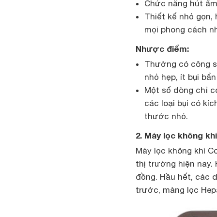
Chức năng hút ẩm
Thiết kế nhỏ gọn, 
mọi phong cách nh
Nhược điểm:
Thường có công su
nhỏ hẹp, ít bụi bẩn
Một số dòng chỉ có
các loại bụi có kí
thước nhỏ.
2. Máy lọc không k
Máy lọc không khí Co
thị trường hiện nay.
đồng. Hầu hết, các 
trước, màng lọc He