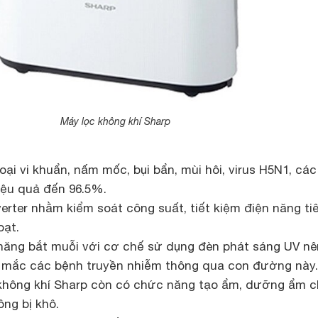
Máy lọc không khí Sharp
oại vi khuẩn, nấm mốc, bụi bẩn, mùi hôi, virus H5N1, các
iệu quả đến 96.5%.
rter nhằm kiểm soát công suất, tiết kiệm điện năng ti
oạt.
ăng bắt muỗi với cơ chế sử dụng đèn phát sáng UV nê
y mắc các bệnh truyền nhiễm thông qua con đường này.
 không khí Sharp còn có chức năng tạo ẩm, dưỡng ẩm 
ông bị khô.