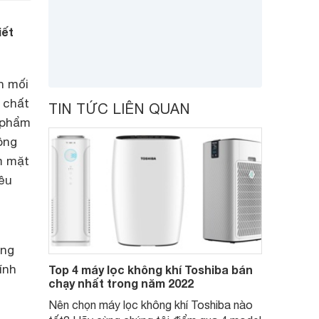
iết
h mối
n chất
TIN TỨC LIÊN QUAN
n phẩm
ông
ểm mặt
iều
ãng
ính
Top 4 máy lọc không khí Toshiba bán
chạy nhất trong năm 2022
Nên chọn máy lọc không khí Toshiba nào