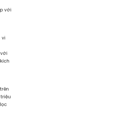
p với
 vi
 với
 kích
trên
triệu
lọc