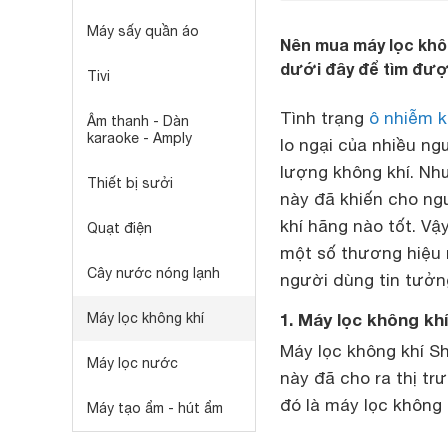
Máy sấy quần áo
Nên mua máy lọc khôn
dưới đây để tìm đượ
Tivi
Tình trạng
ô nhiễm k
Âm thanh - Dàn
karaoke - Amply
lo ngại của nhiều ng
lượng không khí. Nh
Thiết bị sưởi
này đã khiến cho ng
khí hãng nào tốt. Vậ
Quạt điện
một số thương hiệu 
Cây nước nóng lạnh
người dùng tin tưởn
1. Máy lọc không kh
Máy lọc không khí
Máy lọc không khí Sh
Máy lọc nước
này đã cho ra thị tr
đó là máy lọc không 
Máy tạo ẩm - hút ẩm