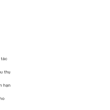
 tác
êu thụ
n hạn
cho