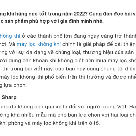
g khí hãng nào tốt trong năm 2022? Cùng đón đọc bài v
c sản phẩm phù hợp với gia đình mình nhé.
hông khí
ở các thành phố lớn đang ngày càng trở thàn
ười. Và
máy lọc không khí
chính là giải pháp để cải thiệ
ưng với sự đa dạng về chủng loại, thương hiệu của sả
ười dùng băn khoăn khi không biết nên mua máy lọc kh
y thì trong bài viết này, các bạn hãy cùng chúng tôi đi
máy lọc không khí phổ biến trên thị trường và được nh
g lựa chọn.
í Sharp
arp đã không còn quá xa lạ đối với người dùng Việt. H
ường khá nhiều mẫu mã cho bạn lựa chọn với hại loại ch
khí phòng và máy lọc không khí trên ô tô.