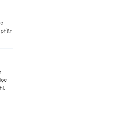
ác
 phần
c
lọc
í.