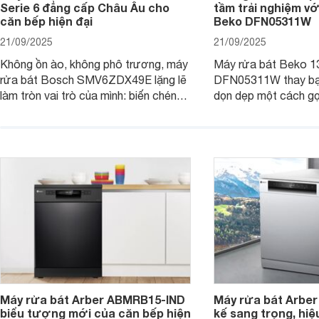
Serie 6 đẳng cấp Châu Âu cho
tầm trải nghiệm vớ
căn bếp hiện đại
Beko DFN05311W
21/09/2025
21/09/2025
Không ồn ào, không phô trương, máy
Máy rửa bát Beko 1
rửa bát Bosch SMV6ZDX49E lặng lẽ
DFN05311W thay bạn
làm tròn vai trò của mình: biến chén
dọn dẹp một cách gọ
đĩa bẩn thành sáng bóng, và biến căn
và tiết kiệm tối đa 
bếp thành không gian tiện nghi, sang
chỉ là một thiết bị gi
trọng chuẩn châu Âu. Cùng
người bạn đồng hành
Websosanh.vn đi tìm hiểu chi tiết sản
gian bếp của gia đình
phẩm này nhé.
người.
Máy rửa bát Arber ABMRB15-IND
Máy rửa bát Arber
biểu tượng mới của căn bếp hiện
kế sang trọng, hiệ