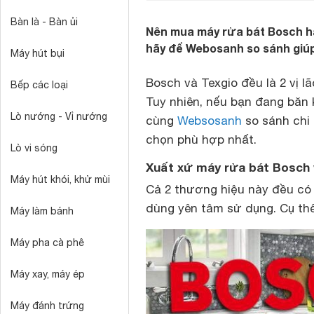
Bàn là - Bàn ủi
Nên mua máy rửa bát Bosch ha
hãy để Webosanh so sánh giú
Máy hút bụi
Bosch và Texgio đều là 2 vị l
Bếp các loại
Tuy nhiên, nếu bạn đang băn
Lò nướng - Vỉ nướng
cùng
Websosanh
so sánh chi 
chọn phù hợp nhất.
Lò vi sóng
Xuất xứ máy rửa bát Bosch 
Máy hút khói, khử mùi
Cả 2 thương hiệu này đều có
dùng yên tâm sử dụng. Cụ thể
Máy làm bánh
Máy pha cà phê
Máy xay, máy ép
Máy đánh trứng