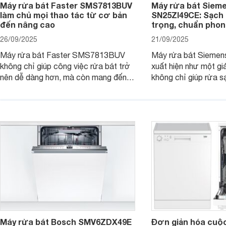
Máy rửa bát Faster SMS7813BUV
Máy rửa bát Siem
làm chủ mọi thao tác từ cơ bản
SN25ZI49CE: Sạch 
đến nâng cao
trọng, chuẩn pho
26/09/2025
21/09/2025
Máy rửa bát Faster SMS7813BUV
Máy rửa bát Sieme
không chỉ giúp công việc rửa bát trở
xuất hiện như một giả
nên dễ dàng hơn, mà còn mang đến
không chỉ giúp rửa 
sự an toàn, tiết kiệm và tiện nghi cho
bát đĩa trong một lầ
căn bếp hiện đại. Cùng Websosanh.vn
còn đem đến sự sang 
đi tìm hiểu những tính năng nổi bật mà
trong từng đường nét
sản phẩm này mang lại nhé.
chúng tôi đi đánh giá
này nhé.
Máy rửa bát Bosch SMV6ZDX49E
Đơn giản hóa cuộ