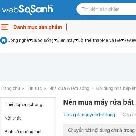
Danh mục sản phẩm
Công nghệ
Cuộc sống
Điện máy
Đồ thể thao
Mẹ và Bé
Revie
Trang chủ
Tin tức
Nhà cửa & Đời sống
Đồ dùng nhà bếp k
Nên mua máy rửa bát 
Thiết bị văn phòng
Tác giả: nguyendinhtung
Cập nh
Nội thất
Chuyển tới nội dung chính trong 
Bình tắm nóng lạnh