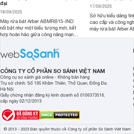
đại
17/09/2025
18/09/2025
Sở hữu kiểu dáng tinh
Máy rửa bát Arber ABMRB15-IND
cao cấp và công nghệ
nổi bật như một biểu tượng mới, kết
máy rửa bát Arber
hợp hoàn hảo giữa công năng mạnh
chỉ giúp tiết kiệm th
mẽ và thiết kế tinh tế. Đây chính là trợ
điện năng mà còn đả
thủ đắc lực giúp giải phóng đôi tay,
luôn sạch bóng, diệt 
mang lại sự thoải mái và sang trọng
Cùng Websosanh.vn đ
trong từng khoảnh khắc quây quần.
tính năng nổi bật củ
CÔNG TY CỔ PHẦN SO SÁNH VIỆT NAM
Công cụ so sánh giá online - Không bán hàng
Trụ sở chính: Số 195 Khâm Thiên, Thổ Quan, Đống Đa,
Hà Nội
Giấy chứng nhận đăng ký kinh doanh số 0106373516,
cấp ngày 02/12/2013
© 2013 - 2023 Bản quyền thuộc về Công ty cổ phần So Sánh Việt Nam