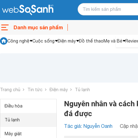
Danh mục sản phẩm
Công nghệ
Cuộc sống
Điện máy
Đồ thể thao
Mẹ và Bé
Revie
Trang chủ
Tin tức
Điện máy
Tủ lạnh
Nguyên nhân và cách 
Điều hòa
đá được
Tủ lạnh
Tác giả: Nguyễn Oanh
Cập nhật
Máy giặt