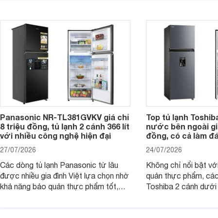
đáng cân nhắc cho cá
năng giảm tới 90% dư lượng thuốc
đang tìm kiếm sản ph
trừ sâu còn tồn đọng trên thực phẩm.
nhiều công nghệ.
Panasonic NR-TL381GVKV giá chỉ
Top tủ lạnh Toshib
8 triệu đồng, tủ lạnh 2 cánh 366 lít
nước bên ngoài giá
với nhiều công nghệ hiện đại
đồng, có cả làm đ
27/07/2026
24/07/2026
Các dòng tủ lạnh Panasonic từ lâu
Không chỉ nổi bật vớ
được nhiều gia đình Việt lựa chọn nhờ
quản thực phẩm, các
khả năng bảo quản thực phẩm tốt,
Toshiba 2 cánh dướ
vận hành bền bỉ cùng nhiều công nghệ
trang bị vòi lấy nước
hiện đại. Tuy nhiên, mức giá thường
lợi, mang đến trải ng