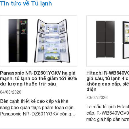
Tin tức về Tủ lạnh
Panasonic NR-DZ601YGKV hạ giá
Hitachi R-WB640V
mạnh, tủ lạnh có thể giảm tới 90%
giá sâu, tủ lạnh 4
dư lượng thuốc trừ sâu
không cao cấp, siê
điện
04/08/2026
30/07/2026
Bên cạnh thiết kế cao cấp và khả
Là mẫu tủ lạnh Hitac
năng bảo quản thực phẩm toàn diện,
cấp, R-WB640VGV0 
Panasonic NR-DZ601YGKV còn gây
mức giá hấp dẫn hơ
chú ý với công nghệ Nanoe™ X độc
trình giảm giá, trở t
quyền, được hãng công bố có khả