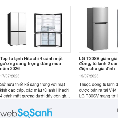
cao hơn so với nhiều sản phẩm cùng
nghi hơn cho gia đình 
phân khúc khiến không ít người dùng
phải cân nhắc. Trên thị trường hiện
nay, Panasonic
Top tủ lạnh Hitachi 4 cánh mặt
LG T30SV giảm giá 
gương sang trọng đáng mua
đồng, tủ lạnh 2 cá
năm 2026
điện cho gia đình
17/07/2026
13/07/2026
Sở hữu thiết kế sang trọng với mặt
Thuộc dòng tủ lạnh 
kính cao cấp, các mẫu tủ lạnh Hitachi
được bán ra tại Việ
4 cánh mặt gương dưới đây còn ghi
LG T30SV mang tới 
điểm nhờ dung tích lớn cùng nhiều
lượng với những trang
công nghệ bảo quản hiện đại, đáp ứng
mức giá bán dễ tiếp 
tốt nhu cầu lưu trữ thực phẩm của gia
nhiều khách hàng Việ