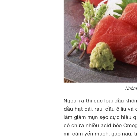
Nhóm 
Ngoài ra thì các loại dầu kh
dầu hạt cải, rau, dầu ô liu 
làm giảm mụn sẹo cực hiệu q
có chứa nhiều acid béo Omeg
mì, cám yến mạch, gạo nâu, t