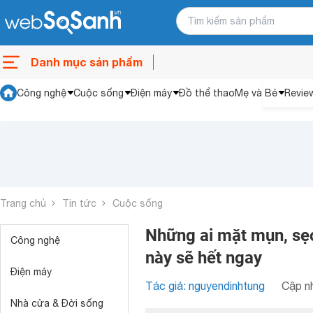
Danh mục sản phẩm
Công nghệ
Cuộc sống
Điện máy
Đồ thể thao
Mẹ và Bé
Revie
Trang chủ
Tin tức
Cuộc sống
Những ai mặt mụn, sẹo
Công nghệ
này sẽ hết ngay
Điện máy
Tác giả: nguyendinhtung
Cập nh
Nhà cửa & Đời sống