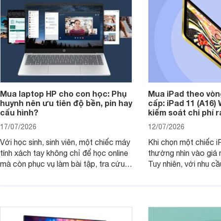
Mua laptop HP cho con học: Phụ
Mua iPad theo vòn
huynh nên ưu tiên độ bền, pin hay
cấp: iPad 11 (A16)
cấu hình?
kiểm soát chi phí 
17/07/2026
12/07/2026
Với học sinh, sinh viên, một chiếc máy
Khi chọn một chiếc i
tính xách tay không chỉ để học online
thường nhìn vào giá 
mà còn phục vụ làm bài tập, tra cứu,
Tuy nhiên, với nhu cầ
thuyết trình và giải trí nhẹ. Khi chọn
việc nhẹ và giải trí t
laptop HP cho con, phụ huynh nên
quan trọng hơn là tổn
nhìn theo nhu cầu sử dụng nhiều năm
mua bản nào, có cần
thay vì chỉ so sánh cấu hình trên giấy.
không, dùng được ba
nên nâng cấp.