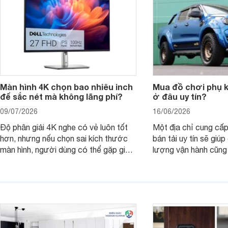
Màn hình 4K chọn bao nhiêu inch
Mua đồ chơi phụ ki
để sắc nét mà không lãng phí?
ở đâu uy tín?
09/07/2026
16/06/2026
Độ phân giải 4K nghe có vẻ luôn tốt
Một địa chỉ cung cấp
hơn, nhưng nếu chọn sai kích thước
bán tải uy tín sẽ giú
màn hình, người dùng có thể gặp giao
lượng vận hành cũng
diện quá nhỏ, phải phóng to nhiều
của chủ xe khi lên đ
hoặc không tận dụng hết không gian
hai" của mình.
hiển thị. Vậy màn hình 4K nên chọn
bao nhiêu inch là hợp lý?