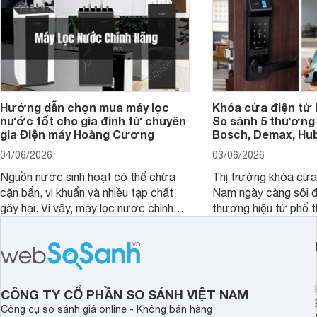
Hướng dẫn chọn mua máy lọc
Khóa cửa điện tử 
nước tốt cho gia đình từ chuyên
So sánh 5 thương 
gia Điện máy Hoàng Cương
Bosch, Demax, Hub
04/06/2026
03/06/2026
Nguồn nước sinh hoạt có thể chứa
Thị trường khóa cửa 
cặn bẩn, vi khuẩn và nhiều tạp chất
Nam ngày càng sôi đ
gây hại. Vì vậy, máy lọc nước chính
thương hiệu từ phổ 
hãng là giải pháp hiệu quả giúp bảo vệ
cấp. Nếu bạn đang b
sức khỏe và đảm bảo nguồn nước
cửa điện tử hãng nào 
sạch cho cả gia đình.
sẽ so sánh 5 thương
tâm nhiều hiện nay: 
Demax, Hubert và Gi
CÔNG TY CỔ PHẦN SO SÁNH VIỆT NAM
Công cụ so sánh giá online - Không bán hàng