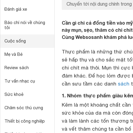
Chuyển tới nội dung chính trong 
Đánh giá xe
Cần gì chi cả đống tiền vào mỹ
Báo chí nói về chúng
tôi
này mụn, sẹo, thâm có chi chí
Cùng Websosanh khám phá lu
Cuộc sống
Thực phẩm là những thứ chún
Mẹ và Bé
sẽ hấp thụ và cho sắc mặt tố
chi chít mà thôi. Mụn thì cực 
Review sách
đám khác. Để học lỏm được b
Tư vấn nhạc cụ
cần sưu tầm các danh
sách
t
Sức khoẻ
1. Nhóm thực phẩm giàu kẽ
Kẽm là một khoáng chất cần t
Chăm sóc thú cưng
sức khỏe của da mà còn đóng 
và làm lành các tổn thương tr
Thiết bị công nghiệp
và vết thâm chúng ta cần bổ 