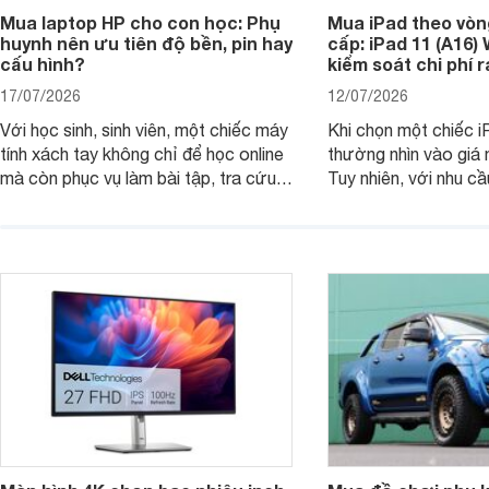
Mua laptop HP cho con học: Phụ
Mua iPad theo vòn
huynh nên ưu tiên độ bền, pin hay
cấp: iPad 11 (A16)
cấu hình?
kiểm soát chi phí 
17/07/2026
12/07/2026
Với học sinh, sinh viên, một chiếc máy
Khi chọn một chiếc i
tính xách tay không chỉ để học online
thường nhìn vào giá 
mà còn phục vụ làm bài tập, tra cứu,
Tuy nhiên, với nhu cầ
thuyết trình và giải trí nhẹ. Khi chọn
việc nhẹ và giải trí t
laptop HP cho con, phụ huynh nên
quan trọng hơn là tổn
nhìn theo nhu cầu sử dụng nhiều năm
mua bản nào, có cần
thay vì chỉ so sánh cấu hình trên giấy.
không, dùng được ba
nên nâng cấp.