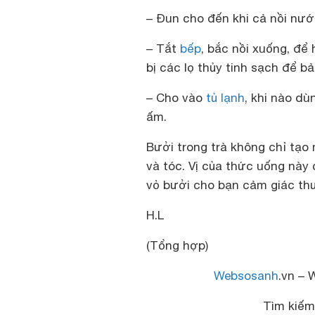
– Đun cho đến khi cả nồi nướ
– Tắt
bếp
, bắc nồi xuống, để
bị các lọ thủy tinh sạch để 
– Cho vào
tủ lạnh
, khi nào dù
ấm.
Bưởi trong trà không chỉ tạo
và tóc. Vị của thức uống này
vỏ bưởi cho bạn cảm giác thư
H.L
(Tổng hợp)
Websosanh
.vn – 
Tìm kiế