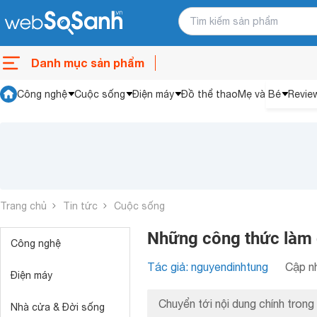
Danh mục sản phẩm
Công nghệ
Cuộc sống
Điện máy
Đồ thể thao
Mẹ và Bé
Revie
Trang chủ
Tin tức
Cuộc sống
Những công thức làm đ
Công nghệ
Tác giả: nguyendinhtung
Cập nh
Điện máy
Chuyển tới nội dung chính trong 
Nhà cửa & Đời sống