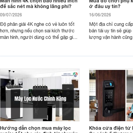
Màn hình 4K chọn bao nhiêu inch
Mua đồ chơi phụ ki
để sắc nét mà không lãng phí?
ở đâu uy tín?
09/07/2026
16/06/2026
Độ phân giải 4K nghe có vẻ luôn tốt
Một địa chỉ cung cấp
hơn, nhưng nếu chọn sai kích thước
bán tải uy tín sẽ giú
màn hình, người dùng có thể gặp giao
lượng vận hành cũng
diện quá nhỏ, phải phóng to nhiều
của chủ xe khi lên đ
hoặc không tận dụng hết không gian
hai" của mình.
hiển thị. Vậy màn hình 4K nên chọn
bao nhiêu inch là hợp lý?
Hướng dẫn chọn mua máy lọc
Khóa cửa điện tử 