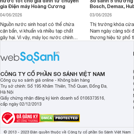
nước tốt cho gia đình từ chuyên
So sánh 5 thương 
gia Điện máy Hoàng Cương
Bosch, Demax, Hub
04/06/2026
03/06/2026
Nguồn nước sinh hoạt có thể chứa
Thị trường khóa cửa 
cặn bẩn, vi khuẩn và nhiều tạp chất
Nam ngày càng sôi đ
gây hại. Vì vậy, máy lọc nước chính
thương hiệu từ phổ 
hãng là giải pháp hiệu quả giúp bảo vệ
cấp. Nếu bạn đang b
sức khỏe và đảm bảo nguồn nước
cửa điện tử hãng nào 
sạch cho cả gia đình.
sẽ so sánh 5 thương
tâm nhiều hiện nay: 
Demax, Hubert và Gi
CÔNG TY CỔ PHẦN SO SÁNH VIỆT NAM
Công cụ so sánh giá online - Không bán hàng
Trụ sở chính: Số 195 Khâm Thiên, Thổ Quan, Đống Đa,
Hà Nội
Giấy chứng nhận đăng ký kinh doanh số 0106373516,
cấp ngày 02/12/2013
© 2013 - 2023 Bản quyền thuộc về Công ty cổ phần So Sánh Việt Nam