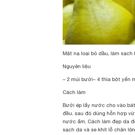
Mặt nạ loại bỏ dầu, làm sạch 
Nguyên liệu
– 2 múi bưởi– 4 thìa bột yến
Cách làm
Bưởi ép lấy nước cho vào bát
đều. sau đó dùng hỗn hợp vừa
nước ấm. Cách làm đẹp da đơ
sạch da và se khít lỗ chân lôn