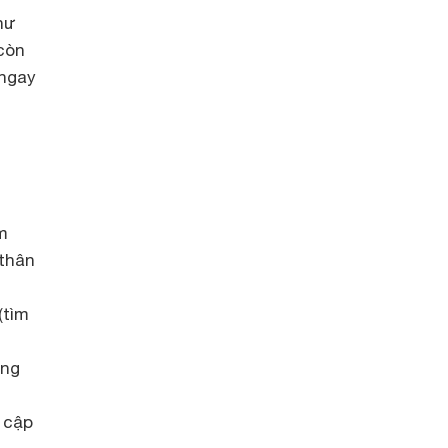
hư
còn
 ngay
m
 thân
(tìm
ông
y cập