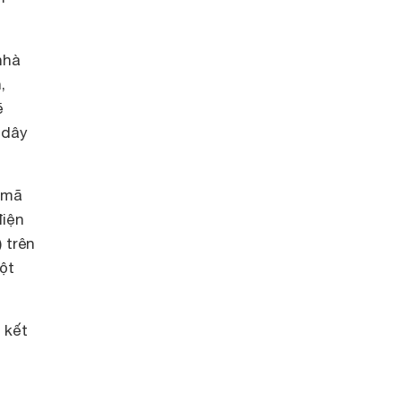
nhà
,
ẽ
 dây
p mã
điện
 trên
ột
 kết