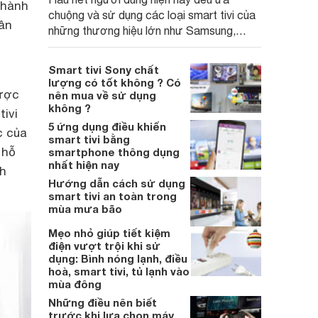
 hành
chuộng và sử dụng các loại smart tivi của
hần
những thương hiệu lớn như Samsung,
Sony và LG. Tuy nhiên, nếu bạn quan sát kĩ
một chút bạn sẽ nhận ra một điều rằng
Smart tivi Sony chất
smart tivi Asanzo cũng là một trong những
lượng có tốt không ? Có
dòng sản phẩm đáng sắm nhất trên thị
được
nên mua về sử dụng
không ?
trường trong năm 2018.
ivi
5 ứng dụng điều khiển
c của
smart tivi bằng
 hỗ
smartphone thông dụng
nhất hiện nay
nh
Hướng dẫn cách sử dụng
smart tivi an toàn trong
mùa mưa bão
Mẹo nhỏ giúp tiết kiệm
điện vượt trội khi sử
dụng: Bình nóng lạnh, điều
hoà, smart tivi, tủ lạnh vào
mùa đông
Những điều nên biết
trước khi lựa chọn máy