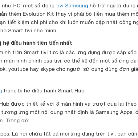
 như PC: một số dòng
tivi Samsung
hỗ trợ người dùng
ắn thêm Evolution Kit thay vì phải bỏ tiền mua thêm m
 bạn tiết kiệm chi phí cho khi luôn muốn cập nhật công n
ho Smart tivi nhà mình.
bị hệ điều hành tiên tiến nhất
minh trên Smart tivi tức là các ứng dụng được sắp xếp
ên màn hình chính của tivi, có thể kể đến một số ứng dụ
ok, youtube hay skype cho người sử dụng dùng đơn gi
g
trang bị hệ điều hành Smart Hub:
ub được thiết kế với 3 màn hình và trượt qua lại theo
 tương ứng một nội dung nhất định là Samsung Apps, 
n. Trong đó:
ps: Là nơi chứa tất cả mọi ứng dụng trên tivi, bạn cũn