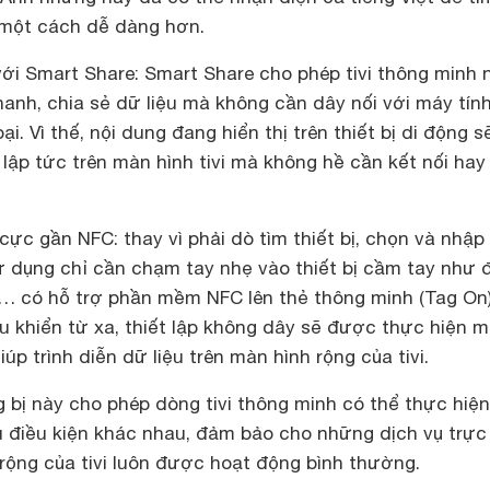
 một cách dễ dàng hơn.
với Smart Share: Smart Share cho phép tivi thông minh 
hanh, chia sẻ dữ liệu mà không cần dây nối với máy tính
oại. Vì thế, nội dung đang hiển thị trên thiết bị di động s
lập tức trên màn hình tivi mà không hề cần kết nối hay
cực gần NFC: thay vì phải dò tìm thiết bị, chọn và nhậ
ử dụng chỉ cần chạm tay nhẹ vào thiết bị cầm tay như 
g… có hỗ trợ phần mềm NFC lên thẻ thông minh (Tag On)
ều khiển từ xa, thiết lập không dây sẽ được thực hiện m
p trình diễn dữ liệu trên màn hình rộng của tivi.
 bị này cho phép dòng tivi thông minh có thể thực hiện
u điều kiện khác nhau, đảm bảo cho những dịch vụ trực
rộng của tivi luôn được hoạt động bình thường.