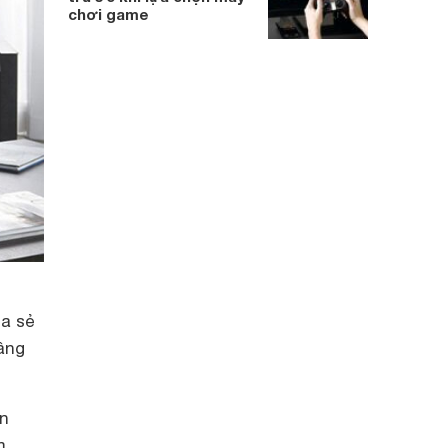
chơi game
ia sẻ
âng
ận
m