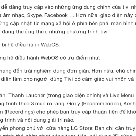
dễ dàng truy cập vào những ứng dụng chính của tivi n
à âm nhạc, Skype, Facebook … Hơn nữa, giao diện này 
hững cập nhật từ mạng xã hội ở phía bên phải màn hình
 đang thưởng thức những chương trình tivi.
 bị hệ điều hành WebOS:
ụng hệ điều hành WebOS có ưu điểm như:
 mang đến trải nghiệm dùng đơn giản. Hơn nữa, chú chi
 diện làm cho người dùng Tivi có cảm giác vui nhộn và
n: Thanh Laucher (trong giao diện chính) và Live Menu 
 trình theo 3 mục rõ ràng: Gợi ý (Recommended), Kênh
âm (Recordings) cho phép bạn truy cập thuận tiện để kh
 trình và nội dung giải trí nào.
tuyến phong phú với cửa hàng LG Store: Bạn chỉ cần tru