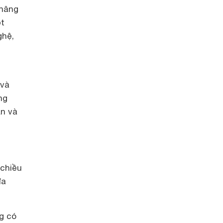
 nâng
ột
ghệ,
 và
ng
ản và
 chiều
đa
g có