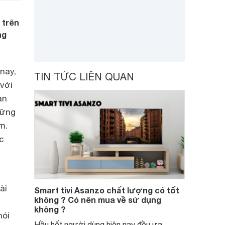
 trên
ng
nay,
TIN TỨC LIÊN QUAN
với
àn
hững
m.
c
ài
Smart tivi Asanzo chất lượng có tốt
không ? Có nên mua về sử dụng
không ?
nói
Hầu hết người dùng hiện nay đều ưa