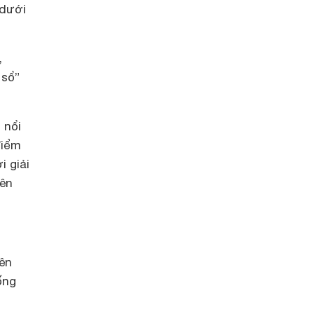
 dưới
,
 sổ”
 nổi
điểm
i giải
nên
bên
ống