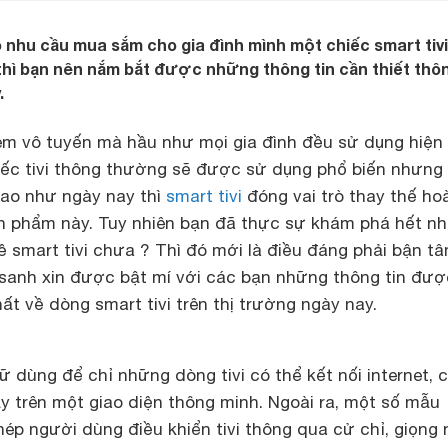
nhu cầu mua sắm cho gia đình mình một chiếc smart tivi
 thì bạn nên nắm bắt được những thông tin cần thiết thô
.
 xem vô tuyến mà hầu như mọi gia đình đều sử dụng hiện 
ếc tivi thông thường sẽ được sử dụng phổ biến nhưng 
cao như ngày nay thì
smart tivi
đóng vai trò thay thế ho
n phẩm này. Tuy nhiên bạn đã thực sự khám phá hết n
về smart tivi chưa ? Thì đó mới là điều đáng phải bận tâ
anh xin được bật mí với các bạn những thông tin đượ
ất về dòng smart tivi trên thị trường ngày nay.
ữ dùng để chỉ những dòng tivi có thể kết nối internet, c
y trên một giao diện thông minh. Ngoài ra, một số mẫu
hép người dùng điều khiển tivi thông qua cử chỉ, giọng 