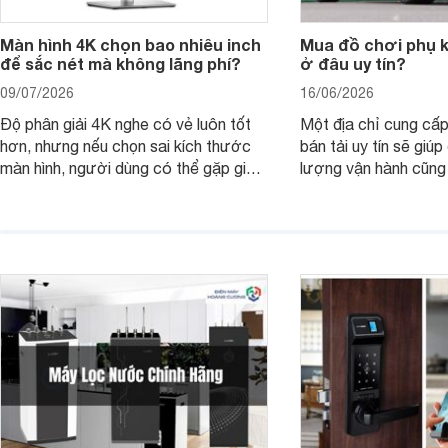
Màn hình 4K chọn bao nhiêu inch
Mua đồ chơi phụ ki
để sắc nét mà không lãng phí?
ở đâu uy tín?
09/07/2026
16/06/2026
Độ phân giải 4K nghe có vẻ luôn tốt
Một địa chỉ cung cấp
hơn, nhưng nếu chọn sai kích thước
bán tải uy tín sẽ giú
màn hình, người dùng có thể gặp giao
lượng vận hành cũng
diện quá nhỏ, phải phóng to nhiều
của chủ xe khi lên đ
hoặc không tận dụng hết không gian
hai" của mình.
hiển thị. Vậy màn hình 4K nên chọn
bao nhiêu inch là hợp lý?