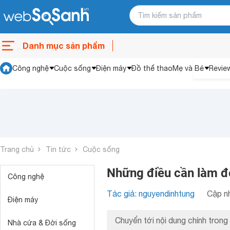
Danh mục sản phẩm
Công nghệ
Cuộc sống
Điện máy
Đồ thể thao
Mẹ và Bé
Revie
Trang chủ
Tin tức
Cuộc sống
Những điều cần làm đ
Công nghệ
Tác giả: nguyendinhtung
Cập nh
Điện máy
Chuyển tới nội dung chính trong 
Nhà cửa & Đời sống