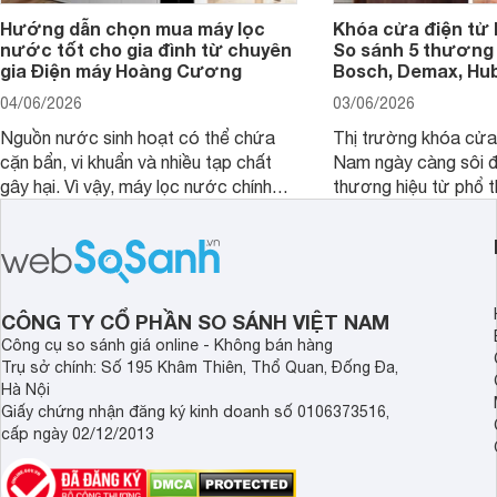
Hướng dẫn chọn mua máy lọc
Khóa cửa điện tử 
nước tốt cho gia đình từ chuyên
So sánh 5 thương 
gia Điện máy Hoàng Cương
Bosch, Demax, Hub
04/06/2026
03/06/2026
Nguồn nước sinh hoạt có thể chứa
Thị trường khóa cửa 
cặn bẩn, vi khuẩn và nhiều tạp chất
Nam ngày càng sôi đ
gây hại. Vì vậy, máy lọc nước chính
thương hiệu từ phổ 
hãng là giải pháp hiệu quả giúp bảo vệ
cấp. Nếu bạn đang b
sức khỏe và đảm bảo nguồn nước
cửa điện tử hãng nào 
sạch cho cả gia đình.
sẽ so sánh 5 thương
tâm nhiều hiện nay: 
Demax, Hubert và Gi
CÔNG TY CỔ PHẦN SO SÁNH VIỆT NAM
Công cụ so sánh giá online - Không bán hàng
Trụ sở chính: Số 195 Khâm Thiên, Thổ Quan, Đống Đa,
Hà Nội
Giấy chứng nhận đăng ký kinh doanh số 0106373516,
cấp ngày 02/12/2013