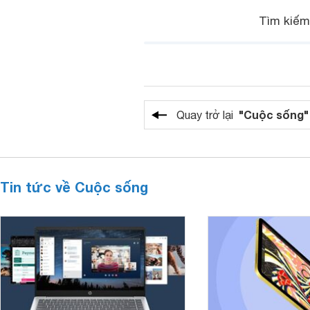
Tìm kiế
"Cuộc sống"
Quay trở lại
Tin tức về Cuộc sống