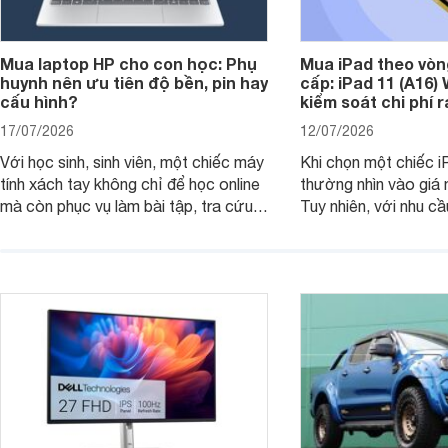
Mua laptop HP cho con học: Phụ
Mua iPad theo vòn
huynh nên ưu tiên độ bền, pin hay
cấp: iPad 11 (A16)
cấu hình?
kiểm soát chi phí 
17/07/2026
12/07/2026
Với học sinh, sinh viên, một chiếc máy
Khi chọn một chiếc i
tính xách tay không chỉ để học online
thường nhìn vào giá 
mà còn phục vụ làm bài tập, tra cứu,
Tuy nhiên, với nhu cầ
thuyết trình và giải trí nhẹ. Khi chọn
việc nhẹ và giải trí t
laptop HP cho con, phụ huynh nên
quan trọng hơn là tổn
nhìn theo nhu cầu sử dụng nhiều năm
mua bản nào, có cần
thay vì chỉ so sánh cấu hình trên giấy.
không, dùng được ba
nên nâng cấp.