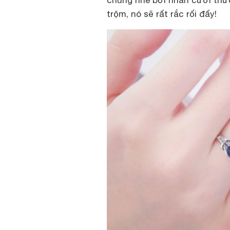
chúng nhé bởi nhẫn cưới thư
trộm, nó sẽ rất rắc rối đấy!