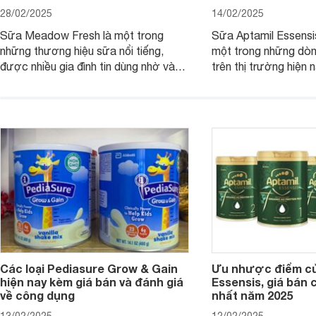
28/02/2025
14/02/2025
Sữa Meadow Fresh là một trong
Sữa Aptamil Essensi
những thương hiệu sữa nổi tiếng,
một trong những dò
được nhiều gia đình tin dùng nhờ vào
trên thị trường hiện 
chất lượng dinh dưỡng và hương vị
phụ huynh khi tìm hi
thơm ngon. Vậy sữa Meadow Fresh
này thường thắc mắc
có tốt không? Thành phần dinh
Aptamil Essensis Org
dưỡng có gì đặc biệt? Giá sữa
hơn so với các dòng
Meadow Fresh trên thị trường hiện
giải đáp câu hỏi này,
nay ra sao? Hãy cùng tìm hiểu ngay.
4 yếu tố sau.
Các loại Pediasure Grow & Gain
Ưu nhược điểm củ
hiện nay kèm giá bán và đánh giá
Essensis, giá bán 
về công dụng
nhất năm 2025
13/02/2025
12/02/2025