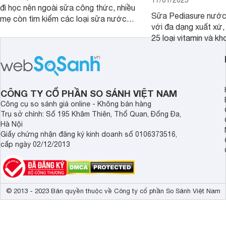
đi học nên ngoài sữa công thức, nhiều
Sữa Pediasure nước 
mẹ còn tìm kiếm các loại sữa nước
với đa dạng xuất xứ,
pha sẵn để bổ sung dưỡng chất cho
25 loại vitamin và k
trẻ. Dưới đây là 7 loại sữa nước phát
nhau rất tốt cho sự p
triển chiều cao và trí não cho bé trên
nhất là các bé biếng
1 tuổi tốt mà mẹ bỉm nên lựa chọn.
cân.
CÔNG TY CỔ PHẦN SO SÁNH VIỆT NAM
Công cụ so sánh giá online - Không bán hàng
Trụ sở chính: Số 195 Khâm Thiên, Thổ Quan, Đống Đa,
Hà Nội
Giấy chứng nhận đăng ký kinh doanh số 0106373516,
cấp ngày 02/12/2013
© 2013 - 2023 Bản quyền thuộc về Công ty cổ phần So Sánh Việt Nam