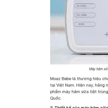
Máy hâm sữa
Moaz Bebe là thương hiệu ch
tại Việt Nam. Hiện nay, hãng
phẩm máy hâm sữa tiệt trùn
Quốc.
2. Thiết kế của máy hâm sữa