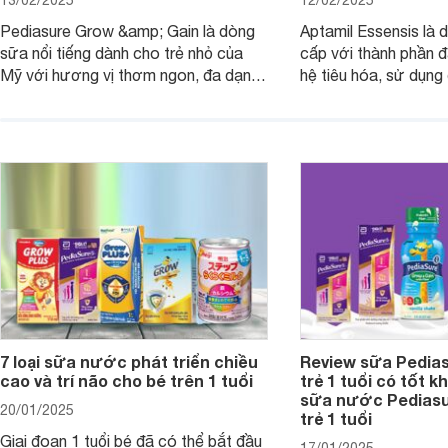
Pediasure Grow &amp; Gain là dòng
Aptamil Essensis là
sữa nổi tiếng dành cho trẻ nhỏ của
cấp với thành phần 
Mỹ với hương vị thơm ngon, đa dạng
hệ tiêu hóa, sử dụn
mùi vị giúp trẻ tăng cân và phát triển
có cơ địa nhạy cảm 
chiều cao khỏe mạnh. Bài viết sau sẽ
hóa. Vậy dòng sữa n
giới thiệu cho mẹ các loại sữa
biệt, ưu và nhược đi
Pediasure Grow &amp; Gain hiện nay
cùng Websosanh.vn t
và giá bán của từng loại.
đây.
7 loại sữa nước phát triển chiều
Review sữa Pedia
cao và trí não cho bé trên 1 tuổi
trẻ 1 tuổi có tốt k
sữa nước Pedias
20/01/2025
trẻ 1 tuổi
Giai đoạn 1 tuổi bé đã có thể bắt đầu
17/01/2025