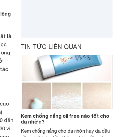
 lông
ất là
học
TIN TỨC LIÊN QUAN
rông
sở
 tác
 cao
ị
Kem chống nắng oil free nào tốt cho
30 đến
da nhờn?
30 vì
Kem chống nắng cho da nhờn hay da dầu
hang