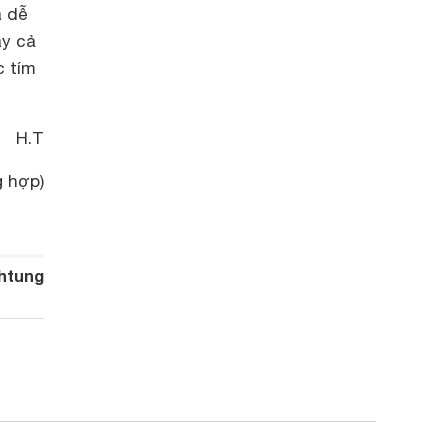
a dễ
ay cả
c tím
H.T
 hợp)
htung