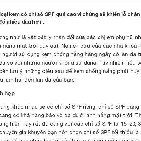
oại kem có chỉ số SPF quá cao vì chúng sẽ khiến lỗ chân
 đổ nhiều dầu hơn.
g như là vật bất ly thân đối của các chị em phụ nữ nh
h nắng mặt trời gay gắt. Nghiên cứu của các nhà khoa 
g người sử dụng kem chống nắng hàng ngày có làn da t
iều so với những người không sử dụng. Tuy nhiên, nếu 
 cần lưu ý những điều sau để kem chống nắng phát huy
g làm hại đến làn da của bạn:
ch hợp
ắng khác nhau sẽ có chỉ số SPF riêng, chỉ số SPF càng
càng có khả năng bảo vệ da dưới ánh nắng mặt trời. Th
g hiện nay rất đa dạng với các chỉ số SPF từ 15, 20, 
chuyên gia khuyên bạn nên chọn chỉ số SPF tối thiểu là 
hông đủ che chắn làn da của bạn dưới ánh nắng chói c