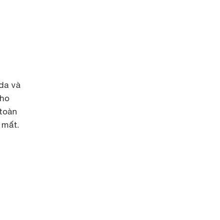
da và
cho
 toàn
 mất.