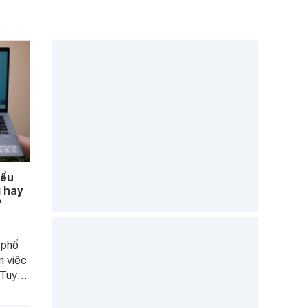
iểu
 hay
?
 phổ
m việc
 Tuy
 hình,
mua