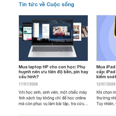
Tin tức về Cuộc sống
Mua laptop HP cho con học: Phụ
Mua iPad
huynh nên ưu tiên độ bền, pin hay
cấp: iPad
cấu hình?
kiểm soát
17/07/2026
12/07/2026
Với học sinh, sinh viên, một chiếc máy
Khi chọn m
tính xách tay không chỉ để học online
thường nhì
mà còn phục vụ làm bài tập, tra cứu,
Tuy nhiên,
thuyết trình và giải trí nhẹ. Khi chọn
việc nhẹ và
laptop HP cho con, phụ huynh nên
quan trọng