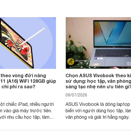
 theo vòng đời nâng
Chọn ASUS Vivobook theo k
 11 (A16) WiFi 128GB giúp
sử dụng: học tập, văn phòng
 chi phí ra sao?
sáng tạo nhẹ nên ưu tiên gì
09/07/2026
ột chiếc iPad, nhiều người
ASUS Vivobook là dòng laptop
n vào giá máy trước tiên.
biến với người dùng học tập, là
 với nhu cầu học tập, làm
văn phòng và giải trí hằng ngày.
 giải trí trong vài năm, điều
nhiên, vì có nhiều phiên bản màn
 hơn là tổng chi phí sở hữu:
cấu hình và kích thước, người 