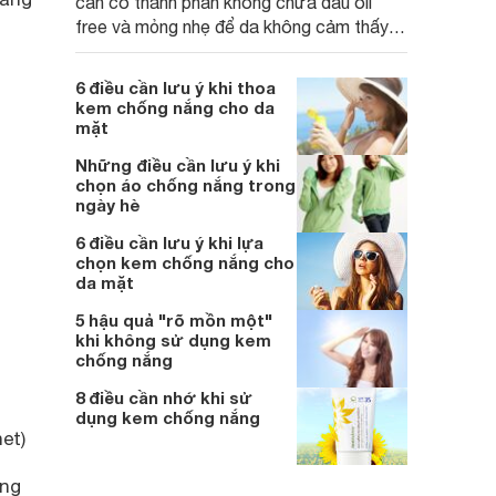
cần có thành phần không chứa dầu oil
free và mỏng nhẹ để da không cảm thấy bí
bách và hạn chế tiết dầu nhiều hơn.
6 điều cần lưu ý khi thoa
kem chống nắng cho da
mặt
Những điều cần lưu ý khi
chọn áo chống nắng trong
ngày hè
6 điều cần lưu ý khi lựa
chọn kem chống nắng cho
da mặt
5 hậu quả "rõ mồn một"
khi không sử dụng kem
chống nắng
8 điều cần nhớ khi sử
dụng kem chống nắng
et)
ng