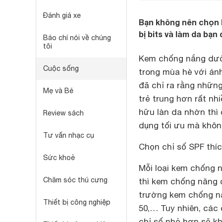
Đánh giá xe
Bạn không nên chọn l
bị bits và làm da bạn
Báo chí nói về chúng
tôi
Kem chống nắng dườn
Cuộc sống
trong mùa hè với án
đã chỉ ra rằng nhữn
Mẹ và Bé
trẻ trung hơn rất nh
hữu làn da nhờn thì
Review sách
dụng tối ưu mà khôn
Tư vấn nhạc cụ
Chọn chỉ số SPF thí
Sức khoẻ
Mỗi loại kem chống n
Chăm sóc thú cưng
thì kem chống năng 
trường kem chống nắn
Thiết bị công nghiệp
50,… Tuy nhiên, các 
chỉ số nhỏ hơn sẽ k