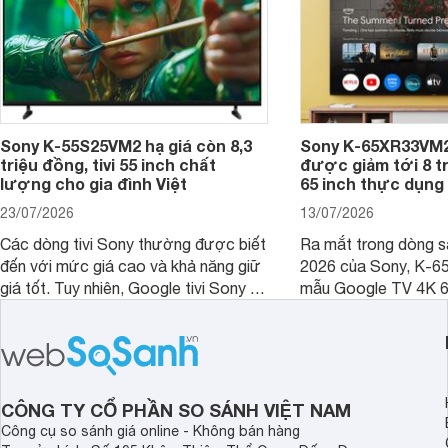
Sony K-55S25VM2 hạ giá còn 8,3
Sony K-65XR33VM2
triệu đồng, tivi 55 inch chất
được giảm tới 8 tr
lượng cho gia đình Việt
65 inch thực dụng
23/07/2026
13/07/2026
Các dòng tivi Sony thường được biết
Ra mắt trong dòng 
đến với mức giá cao và khả năng giữ
2026 của Sony, K-6
giá tốt. Tuy nhiên, Google tivi Sony 55
mẫu Google TV 4K 6
inch K-55S25VM2 lại là một trường
trang bị bộ xử lý XR
hợp đáng chú ý khi có mức giá dễ
tảng Google TV cùng
tiếp cận hơn dù mới ra mắt trong năm
nghệ hỗ trợ nâng cao
2025.
ảnh và âm thanh.
CÔNG TY CỔ PHẦN SO SÁNH VIỆT NAM
Công cụ so sánh giá online - Không bán hàng