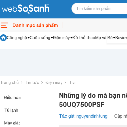
Danh mục sản phẩm
Công nghệ
Cuộc sống
Điện máy
Đồ thể thao
Mẹ và Bé
Revie
Trang chủ
Tin tức
Điện máy
Tivi
Những lý do mà bạn n
Điều hòa
50UQ7500PSF
Tủ lạnh
Tác giả: nguyendinhtung
Cập nh
Máy giặt