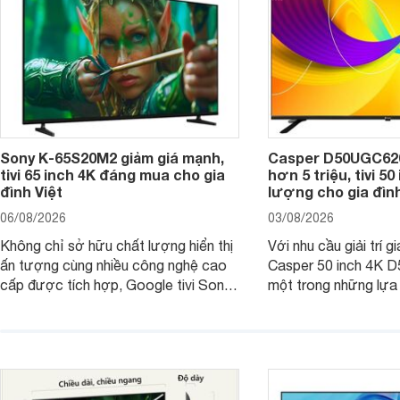
Sony K-65S20M2 giảm giá mạnh,
Casper D50UGC620 
tivi 65 inch 4K đáng mua cho gia
hơn 5 triệu, tivi 5
đình Việt
lượng cho gia đình
06/08/2026
03/08/2026
Không chỉ sở hữu chất lượng hiển thị
Với nhu cầu giải trí gi
ấn tượng cùng nhiều công nghệ cao
Casper 50 inch 4K 
cấp được tích hợp, Google tivi Sony
một trong những lựa
4K 65 inch K-65S20M2 hiện còn đang
trong phân khúc nhờ
được nhiều cửa hàng điện máy giảm
cùng mức giá đang đ
giá sâu.
thống bán lẻ điều ch
hấp dẫn.