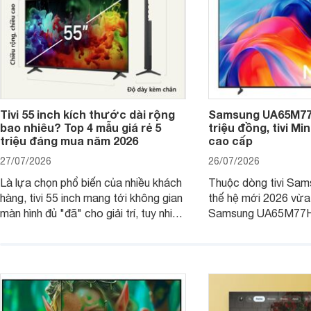
Tivi 55 inch kích thước dài rộng
Samsung UA65M77H
bao nhiêu? Top 4 mẫu giá rẻ 5
triệu đồng, tivi Mi
triệu đáng mua năm 2026
cao cấp
27/07/2026
26/07/2026
Là lựa chọn phổ biến của nhiều khách
Thuộc dòng tivi Sam
hàng, tivi 55 inch mang tới không gian
thế hệ mới 2026 vừa t
màn hình đủ "đã" cho giải trí, tuy nhiên
Samsung UA65M77HA 
việc lựa chọn cũng cần hợp với với
trang
không gian sử dụng. Vậy tivi 55 inch
kích thước dài rộng bao nhiêu cm và
dùng cho phòng bao nhiêu m2?