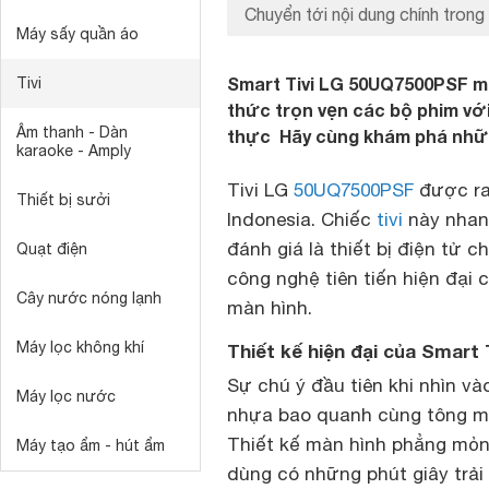
Chuyển tới nội dung chính trong 
Máy sấy quần áo
Smart Tivi LG 50UQ7500PSF man
Tivi
thức trọn vẹn các bộ phim vớ
Âm thanh - Dàn
thực Hãy cùng khám phá những
karaoke - Amply
Tivi LG
50UQ7500PSF
được ra
Thiết bị sưởi
Indonesia. Chiếc
tivi
này nhan
đánh giá là thiết bị điện tử 
Quạt điện
công nghệ tiên tiến hiện đại c
Cây nước nóng lạnh
màn hình.
Máy lọc không khí
Thiết kế hiện đại của Smart
Sự chú ý đầu tiên khi nhìn và
Máy lọc nước
nhựa bao quanh cùng tông mà
Thiết kế màn hình phẳng mỏng
Máy tạo ẩm - hút ẩm
dùng có những phút giây trải