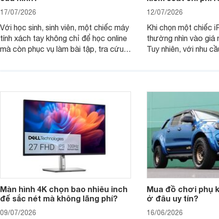
17/07/2026
12/07/2026
Với học sinh, sinh viên, một chiếc máy
Khi chọn một chiếc i
tính xách tay không chỉ để học online
thường nhìn vào giá 
mà còn phục vụ làm bài tập, tra cứu,
Tuy nhiên, với nhu cầ
thuyết trình và giải trí nhẹ. Khi chọn
việc nhẹ và giải trí t
laptop HP cho con, phụ huynh nên
quan trọng hơn là tổn
nhìn theo nhu cầu sử dụng nhiều năm
mua bản nào, có cần
thay vì chỉ so sánh cấu hình trên giấy.
không, dùng được ba
nên nâng cấp.
Màn hình 4K chọn bao nhiêu inch
Mua đồ chơi phụ ki
để sắc nét mà không lãng phí?
ở đâu uy tín?
09/07/2026
16/06/2026