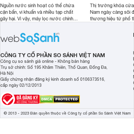
Nguồn nước sinh hoạt có thể chứa
Thị trường khóa cửa 
cặn bẩn, vi khuẩn và nhiều tạp chất
Nam ngày càng sôi đ
gây hại. Vì vậy, máy lọc nước chính
thương hiệu từ phổ 
hãng là giải pháp hiệu quả giúp bảo vệ
cấp. Nếu bạn đang b
sức khỏe và đảm bảo nguồn nước
cửa điện tử hãng nào 
sạch cho cả gia đình.
sẽ so sánh 5 thương
tâm nhiều hiện nay: 
Demax, Hubert và Gi
CÔNG TY CỔ PHẦN SO SÁNH VIỆT NAM
Công cụ so sánh giá online - Không bán hàng
Trụ sở chính: Số 195 Khâm Thiên, Thổ Quan, Đống Đa,
Hà Nội
Giấy chứng nhận đăng ký kinh doanh số 0106373516,
cấp ngày 02/12/2013
© 2013 - 2023 Bản quyền thuộc về Công ty cổ phần So Sánh Việt Nam