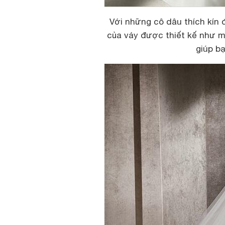
Với những cô dâu thích kín đ
của váy được thiết kế như mộ
giúp b