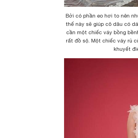
Bởi có phần eo hơi to nên n
thế này sẽ giúp cô dâu có d
cần một chiếc váy bồng bềnh
rất đồ sộ. Một chiếc váy rủ 
khuyết đi