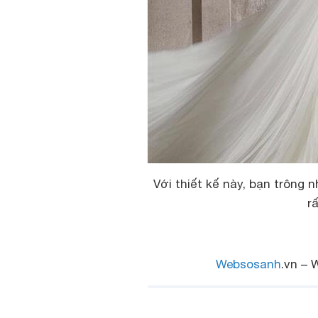
Với thiết kế này, bạn trông
r
Websosanh
.vn – 