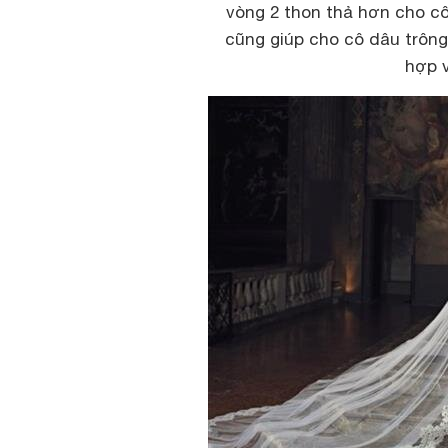
vòng 2 thon thả hơn cho c
cũng giúp cho cô dâu trông
hợp v