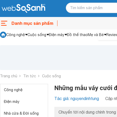
Danh mục sản phẩm
Công nghệ
Cuộc sống
Điện máy
Đồ thể thao
Mẹ và Bé
Revie
Trang chủ
Tin tức
Cuộc sống
Những mẫu váy cưới đ
Công nghệ
Tác giả: nguyendinhtung
Cập nh
Điện máy
Chuyển tới nội dung chính trong 
Nhà cửa & Đời sống