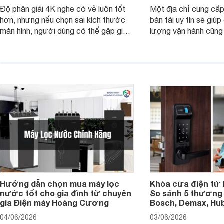
Độ phân giải 4K nghe có vẻ luôn tốt
Một địa chỉ cung cấp
hơn, nhưng nếu chọn sai kích thước
bán tải uy tín sẽ giú
màn hình, người dùng có thể gặp giao
lượng vận hành cũng
diện quá nhỏ, phải phóng to nhiều
của chủ xe khi lên đ
hoặc không tận dụng hết không gian
hai" của mình.
hiển thị. Vậy màn hình 4K nên chọn
bao nhiêu inch là hợp lý?
Hướng dẫn chọn mua máy lọc
Khóa cửa điện tử 
nước tốt cho gia đình từ chuyên
So sánh 5 thương 
gia Điện máy Hoàng Cương
Bosch, Demax, Hub
04/06/2026
03/06/2026