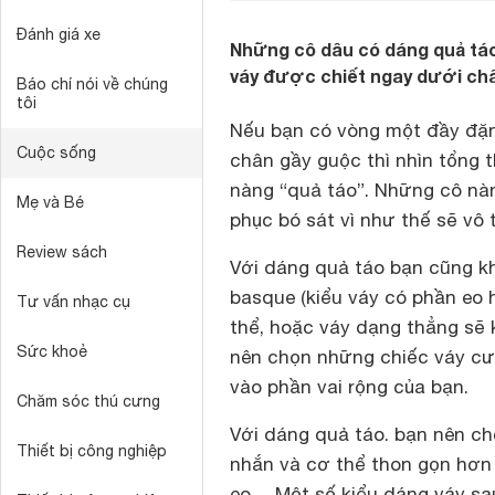
Đánh giá xe
Những cô dâu có dáng quả táo
váy được chiết ngay dưới ch
Báo chí nói về chúng
tôi
Nếu bạn có vòng một đầy đặn
Cuộc sống
chân gầy guộc thì nhìn tổng 
nàng “quả táo”. Những cô nà
Mẹ và Bé
phục bó sát vì như thế sẽ vô 
Review sách
Với dáng quả táo bạn cũng k
basque (kiểu váy có phần eo 
Tư vấn nhạc cụ
thể, hoặc váy dạng thẳng sẽ 
Sức khoẻ
nên chọn những chiếc váy cướ
vào phần vai rộng của bạn.
Chăm sóc thú cưng
Với dáng quả táo. bạn nên ch
Thiết bị công nghiệp
nhắn và cơ thể thon gọn hơn 
eo… Một số kiểu dáng váy sa