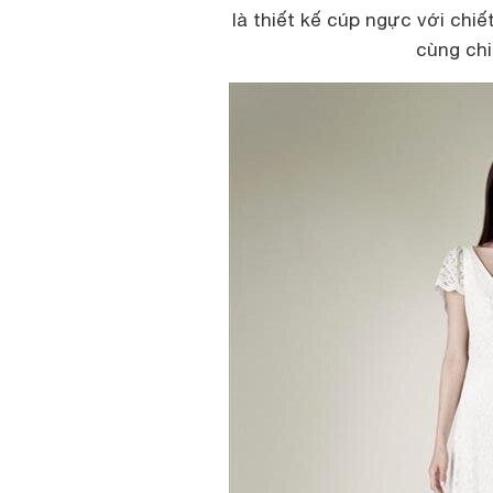
là thiết kế cúp ngực với chi
cùng chi