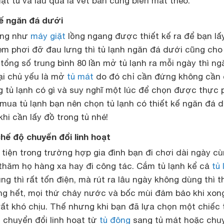
mặt tủ và lau qua là vết bẩn cũng biến mất theo.
kế ngăn đá dưới
iống như
máy giặt
lồng ngang được thiết kế ra để bạn lấ
em phơi đỡ đau lưng thì tủ lạnh ngăn đá dưới cũng cho
tổng số trung bình 80 lần mở tủ lạnh ra mỗi ngày thì ng
ại chủ yếu là mở
tủ mát
do đó chỉ cần đứng không cần 
g tủ lạnh có gì và suy nghĩ một lúc để chọn được thực
mua tủ lạnh bạn nên chọn tủ lạnh có thiết kế ngăn đá 
hi cần lấy đồ trong tủ nhé!
chế độ chuyển đổi linh hoạt
 tiện trong trường hợp gia đình bạn đi chơi dài ngày c
 thăm họ hàng xa hay đi công tác. Cắm tủ lạnh kể cả
tủ 
g thì rất tốn điện, mà rút ra lâu ngày không dùng thì 
ng hết, mọi thứ chảy nước và bốc mùi đảm bảo khi xon
ất khó chịu. Thế nhưng khi bạn đã lựa chọn một chiếc 
 chuyển đổi linh hoạt từ
tủ đông
sang tủ mát hoặc chu