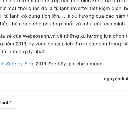
ển hình trên thì còn những cái mặc định khác đã được
ư một thói quen đó là tủ lạnh inverter tiết kiệm điện, b
, tủ lạnh có dung tích lớn,… là xu hướng của các năm
nhắc thêm sao cho phù hợp nhất với nhu cầu của mình.
hia sẻ của Websosanh.vn về những xu hướng lựa chọn t
g năm 2019, hy vọng sẽ giúp ích được các bạn trong vi
tủ lạnh hợp lý nhất.
ạnh Side by Side
2019 đọc bây giờ chưa muộn
nguyendin
 lạnh"