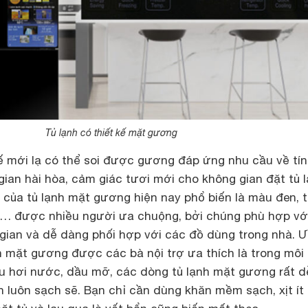
Tủ lạnh có thiết kế mặt gương
kế mới lạ có thể soi được gương đáp ứng nhu cầu về tí
ian hài hòa, cảm giác tươi mới cho không gian đặt tủ l
của tủ lạnh mặt gương hiện nay phổ biến là màu đen, 
,… được nhiều người ưa chuộng, bởi chúng phù hợp vớ
gian và dễ dàng phối hợp với các đồ dùng trong nhà. 
h mặt gương được các bà nội trợ ưa thích là trong môi
u hơi nước, dầu mỡ, các dòng tủ lạnh mặt gương rất d
n luôn sạch sẽ. Bạn chỉ cần dùng khăn mềm sạch, xịt ít