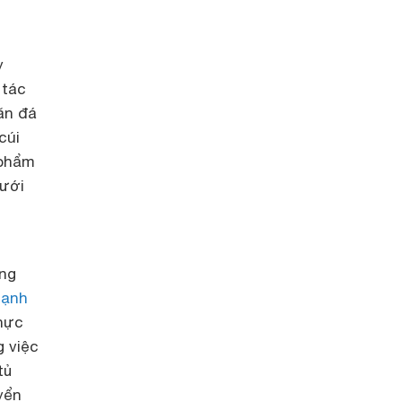
y
 tác
ăn đá
cúi
 phẩm
dưới
ùng
lạnh
thực
g việc
tủ
yển