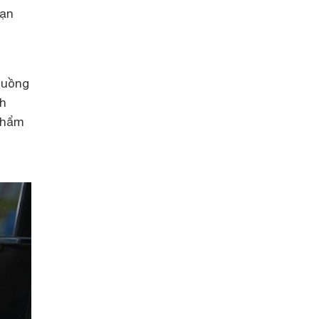
hạn
luồng
nh
phẩm