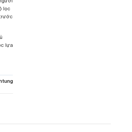
 người
ộ lọc
 trước
ủ
ệc lựa
htung