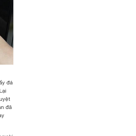
Lấy đá
Lại
tuyệt
ạn đã
ay