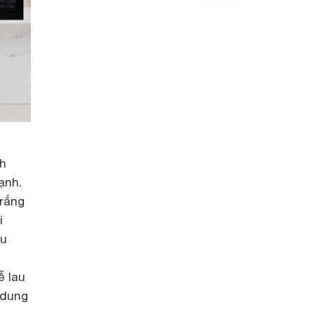
nh
ạnh.
trắng
i
Ưu
ễ lau
 dung