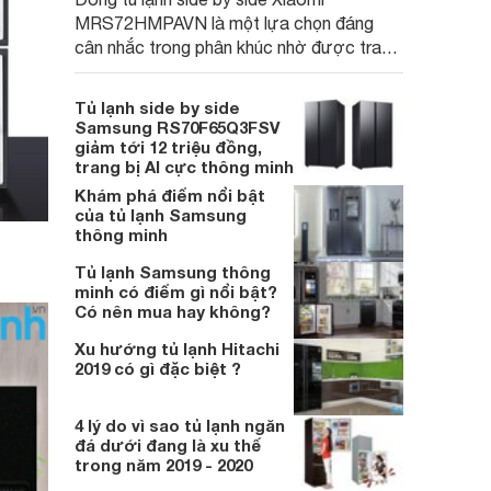
MRS72HMPAVN là một lựa chọn đáng
cân nhắc trong phân khúc nhờ được trang
bị nhiều công nghệ hiện đại, mức giá hợp lý
và khả năng tiết kiệm điện tốt.
Tủ lạnh side by side
Samsung RS70F65Q3FSV
giảm tới 12 triệu đồng,
trang bị AI cực thông minh
Khám phá điểm nổi bật
của tủ lạnh Samsung
thông minh
Tủ lạnh Samsung thông
minh có điểm gì nổi bật?
Có nên mua hay không?
Xu hướng tủ lạnh Hitachi
2019 có gì đặc biệt ?
4 lý do vì sao tủ lạnh ngăn
đá dưới đang là xu thế
trong năm 2019 - 2020