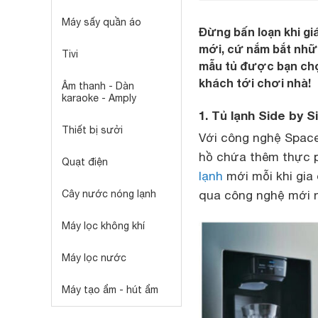
Máy sấy quần áo
Đừng bấn loạn khi giá
mới, cứ nắm bắt nhữ
Tivi
mẫu tủ được bạn chọn
khách tới chơi nhà!
Âm thanh - Dàn
karaoke - Amply
1. Tủ lạnh Side by 
Thiết bị sưởi
Với công nghệ Space
hồ chứa thêm thực p
Quạt điện
lạnh
mới mỗi khi gia
Cây nước nóng lạnh
qua công nghệ mới 
Máy lọc không khí
Máy lọc nước
Máy tạo ẩm - hút ẩm