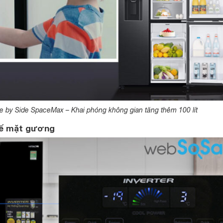
de by Side SpaceMax – Khai phóng không gian tăng thêm 100 lít
 kế mặt gương