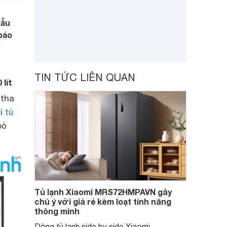
mẫu
bảo
TIN TỨC LIÊN QUAN
lít
 tha
ời
tủ
bỏ
Tủ lạnh Xiaomi MRS72HMPAVN gây
chú ý với giá rẻ kèm loạt tính năng
thông minh
Dòng tủ lạnh side by side Xiaomi