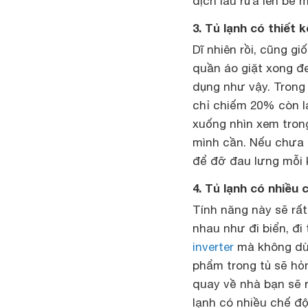
dịch lau rửa lên bề 
3. Tủ lạnh có thiết 
Dĩ nhiên rồi, cũng g
quần áo giặt xong đ
dụng như vậy. Trong 
chỉ chiếm 20% còn l
xuống nhìn xem tron
mình cần. Nếu chưa 
để đỡ đau lưng mỗi k
4. Tủ lạnh có nhiều 
Tính năng này sẽ rất
nhau như đi biển, đi
inverter
mà không dùn
phẩm trong tủ sẽ hỏ
quay về nhà bạn sẽ r
lạnh có nhiều chế độ