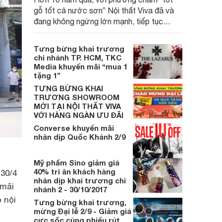
gỗ tốt cả nước sơn” Nội thất Viva đã và
đang không ngừng lớn mạnh, tiếp tục
khẳng định là một trong những đơn vị tiên
phong trong lĩnh vực tư vấn thiết kế, sản
Tưng bừng khai trương
xuất và thi công nội thất.
chi nhánh TP. HCM, TKC
Media khuyến mãi “mua 1
tặng 1”
TƯNG BỪNG KHAI
TRƯƠNG SHOWROOM
MỚI TẠI NỘI THẤT VIVA
VỚI HÀNG NGÀN ƯU ĐÃI
Converse khuyến mãi
nhân dịp Quốc Khánh 2/9
Mỹ phẩm Sino giảm giá
40% tri ân khách hàng
30/4
nhân dịp khai trương chi
 mãi
nhánh 2 - 30/10/2017
 nội
Tưng bừng khai trương,
mừng Đại lễ 2/9 - Giảm giá
cực sốc cùng phiếu rút