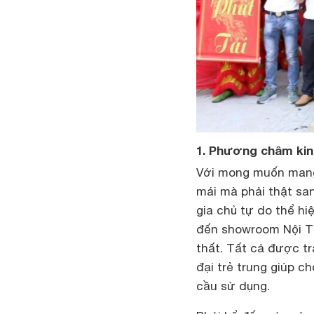
1. Phương châm kin
Với mong muốn mang
mái mà phải thật san
gia chủ tự do thể hi
đến showroom Nội Th
thất. Tất cả được t
đại trẻ trung giúp c
cầu sử dụng.