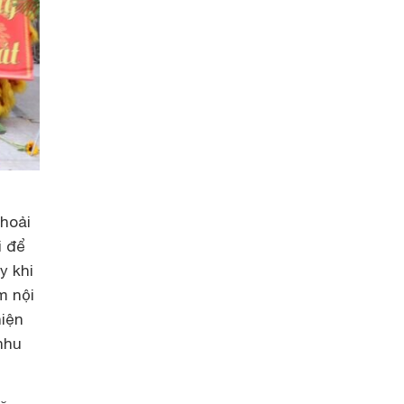
hoải
i để
y khi
m nội
hiện
nhu