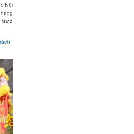
ực Nội
 hàng
 trực
sách