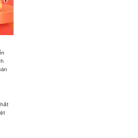
ến
ch
sản
thất
ệt