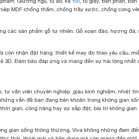
 phẩm: Giường ngủ, tủ áo, kệ
tivi
, tủ giày, bàn phấn, bà
ghiệp MDF chống thấm, chống trầy xước, chống cong vê
ng các sản phẩm gỗ tự nhiên: Gỗ xoan đào, hương đá, 
iVa còn nhận đặt hàng, thiết kế may đo theo yêu cầu, mi
 vẽ 3D. Đảm bảo đáp ứng và mang đến sự hài lòng nhất 
, tư vấn viên chuyên nghiệp ,giàu kinh nghiệm, nhiệt tìn
t những vấn đề bạn đang băn khoăn trong không gian số
 thời gian, công năng hay sự sắp đặt, bài trí không gian
ông gian sống thông thường, Viva không những đem đế
thư thái, thoải mái và tiện dụng mà còn mang đến một