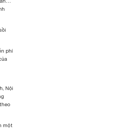
n ăn…
nh
sồi
ễn phí
của
h, Nội
ng
 theo
n một