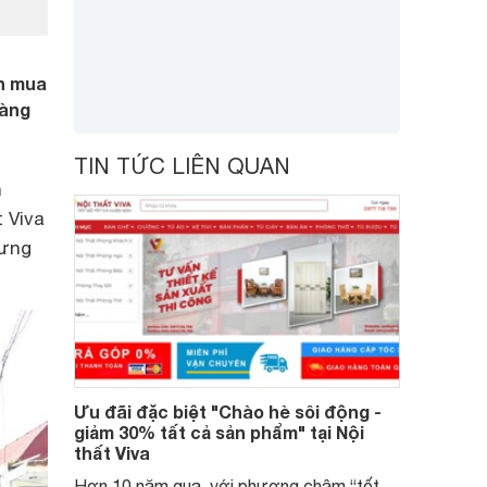
ến mua
hàng
TIN TỨC LIÊN QUAN
h
 Viva
Hưng
Ưu đãi đặc biệt "Chào hè sôi động -
giảm 30% tất cả sản phẩm" tại Nội
thất Viva
Hơn 10 năm qua, với phương châm “tốt