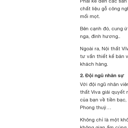
Phải kể đến các sản
chất liệu gỗ công n
mối mọt.
Bên cạnh đó, cung ứ
nga, đinh hương..
Ngoài ra, Nội thất V
tư vấn thiết kế bản
khách hàng.
2. Đội ngũ nhân sự
Với đội ngũ nhân viên
thất Viva giải quyế
của bạn về tiền bạc,
Phong thuỷ…
Không chỉ là một kh
không gian ấm cúng 