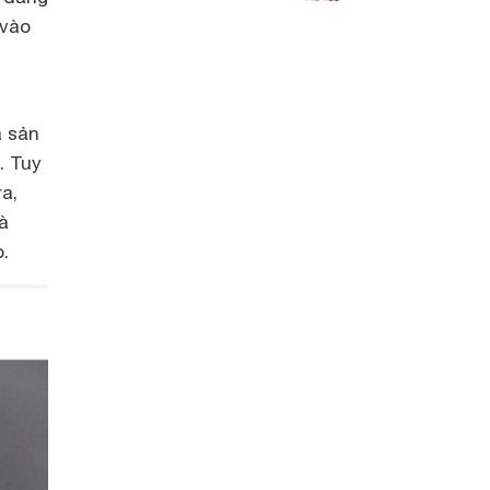
 vào
à sản
. Tuy
a,
à
.