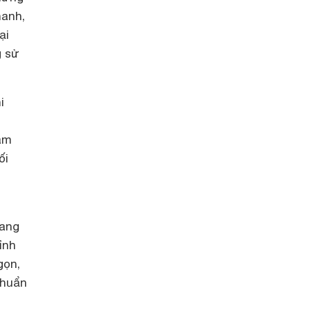
hanh,
ại
g sử
i
àm
ối
mang
ỉnh
gọn,
chuẩn