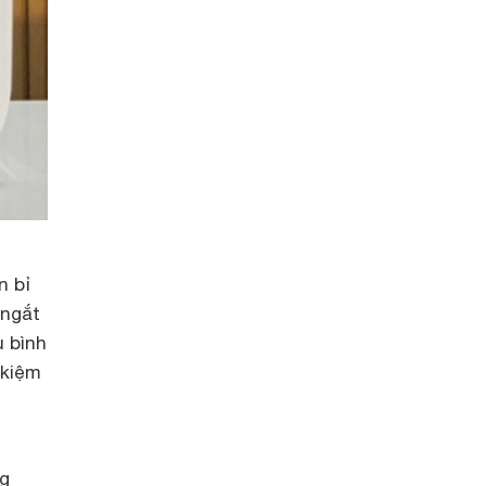
n bỉ
 ngắt
u bình
 kiệm
ng