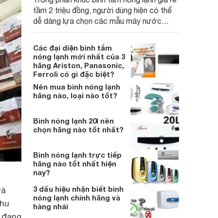
tầm 2 triệu đồng, người dùng hiện có thể
dễ dàng lựa chọn các mẫu máy nước
nóng trực tiếp đến từ thương hiệu uy tín,
sở hữu khả năng làm nóng nhanh và trang
Các đại diện bình tắm
bị an toàn cơ bản, đáp ứng tốt nhu cầu sử
nóng lạnh mới nhất của 3
dụng nước nóng hằng ngày của gia đình.
hãng Ariston, Panasonic,
Ferroli có gì đặc biệt?
Nên mua bình nóng lạnh
hãng nào, loại nào tốt?
Bình nóng lạnh 20l nên
chọn hãng nào tốt nhất?
Bình nóng lạnh trực tiếp
hãng nào tốt nhất hiện
nay?
3 dấu hiệu nhận biết bình
và
nóng lạnh chính hãng và
nhu
hàng nhái
i đang