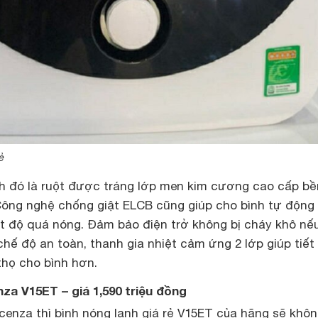
ẻ
nh đó là ruột được tráng lớp men kim cương cao cấp bề
Công nghệ chống giật ELCB cũng giúp cho bình tự động
iệt độ quá nóng. Đảm bảo điện trở không bị cháy khô nế
hế độ an toàn, thanh gia nhiệt cảm ứng 2 lớp giúp tiết
 thọ cho bình hơn.
nza V15ET – giá 1,590 triệu đồng
cenza thì bình nóng lạnh giá rẻ V15ET của hãng sẽ khô