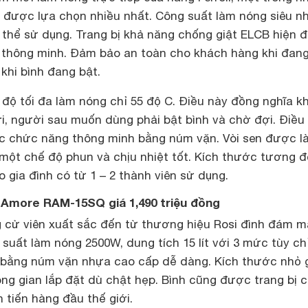
được lựa chọn nhiều nhất. Công suất làm nóng siêu n
 thể sử dụng. Trang bị khả năng chống giật ELCB hiện đ
 thông minh. Đảm bảo an toàn cho khách hàng khi đan
 khi bình đang bật.
độ tối đa làm nóng chỉ 55 độ C. Điều này đồng nghĩa kh
, người sau muốn dùng phải bật bình và chờ đợi. Điều
ác chức năng thông minh bằng núm vặn. Vòi sen được l
một chế độ phun và chịu nhiệt tốt. Kích thước tương đ
 gia đình có từ 1 – 2 thành viên sử dụng.
i Amore RAM-15SQ giá 1,490 triệu đồng
g cử viên xuất sắc đến từ thương hiệu Rosi đình đám 
suất làm nóng 2500W, dung tích 15 lít với 3 mức tùy ch
h bằng núm vặn nhựa cao cấp dễ dàng. Kích thước nhỏ 
ng gian lắp đặt dù chật hẹp. Bình cũng được trang bị 
 tiến hàng đầu thế giới.