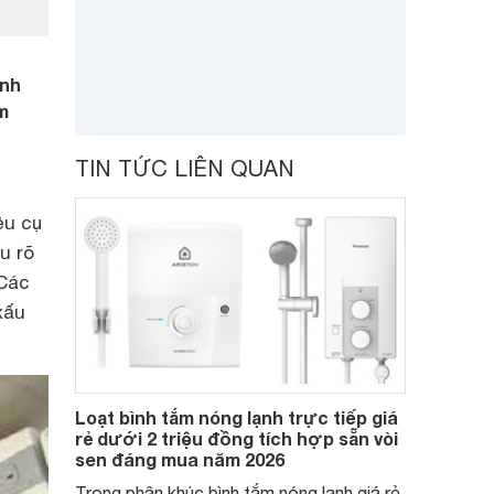
ính
m
TIN TỨC LIÊN QUAN
ệu cụ
u rõ
 Các
xấu
Loạt bình tắm nóng lạnh trực tiếp giá
rẻ dưới 2 triệu đồng tích hợp sẵn vòi
sen đáng mua năm 2026
Trong phân khúc bình tắm nóng lạnh giá rẻ