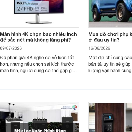
Màn hình 4K chọn bao nhiêu inch
Mua đồ chơi phụ ki
để sắc nét mà không lãng phí?
ở đâu uy tín?
09/07/2026
16/06/2026
Độ phân giải 4K nghe có vẻ luôn tốt
Một địa chỉ cung cấp
hơn, nhưng nếu chọn sai kích thước
bán tải uy tín sẽ giú
màn hình, người dùng có thể gặp giao
lượng vận hành cũng
diện quá nhỏ, phải phóng to nhiều
của chủ xe khi lên đ
hoặc không tận dụng hết không gian
hai" của mình.
hiển thị. Vậy màn hình 4K nên chọn
bao nhiêu inch là hợp lý?