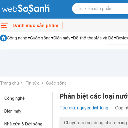
Danh mục sản phẩm
Công nghệ
Cuộc sống
Điện máy
Đồ thể thao
Mẹ và Bé
Revie
Trang chủ
Tin tức
Cuộc sống
Phân biệt các loại nư
Công nghệ
Tác giả: nguyendinhtung
Cập nh
Điện máy
Chuyển tới nội dung chính trong 
Nhà cửa & Đời sống