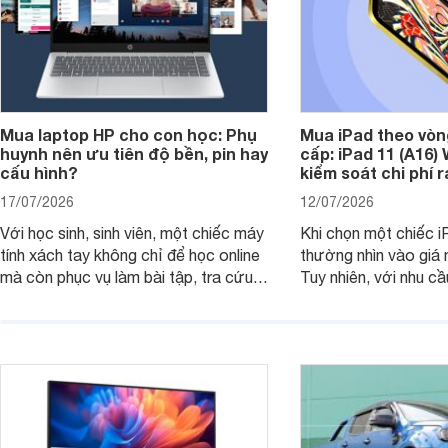
Mua laptop HP cho con học: Phụ
Mua iPad theo vòn
huynh nên ưu tiên độ bền, pin hay
cấp: iPad 11 (A16)
cấu hình?
kiểm soát chi phí 
17/07/2026
12/07/2026
Với học sinh, sinh viên, một chiếc máy
Khi chọn một chiếc i
tính xách tay không chỉ để học online
thường nhìn vào giá 
mà còn phục vụ làm bài tập, tra cứu,
Tuy nhiên, với nhu cầ
thuyết trình và giải trí nhẹ. Khi chọn
việc nhẹ và giải trí t
laptop HP cho con, phụ huynh nên
quan trọng hơn là tổn
nhìn theo nhu cầu sử dụng nhiều năm
mua bản nào, có cần
thay vì chỉ so sánh cấu hình trên giấy.
không, dùng được ba
nên nâng cấp.