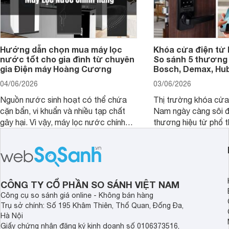
Hướng dẫn chọn mua máy lọc
Khóa cửa điện tử 
nước tốt cho gia đình từ chuyên
So sánh 5 thương 
gia Điện máy Hoàng Cương
Bosch, Demax, Hub
04/06/2026
03/06/2026
Nguồn nước sinh hoạt có thể chứa
Thị trường khóa cửa 
cặn bẩn, vi khuẩn và nhiều tạp chất
Nam ngày càng sôi đ
gây hại. Vì vậy, máy lọc nước chính
thương hiệu từ phổ 
hãng là giải pháp hiệu quả giúp bảo vệ
cấp. Nếu bạn đang b
sức khỏe và đảm bảo nguồn nước
cửa điện tử hãng nào 
sạch cho cả gia đình.
sẽ so sánh 5 thương
tâm nhiều hiện nay: 
Demax, Hubert và Gi
CÔNG TY CỔ PHẦN SO SÁNH VIỆT NAM
Công cụ so sánh giá online - Không bán hàng
Trụ sở chính: Số 195 Khâm Thiên, Thổ Quan, Đống Đa,
Hà Nội
Giấy chứng nhận đăng ký kinh doanh số 0106373516,