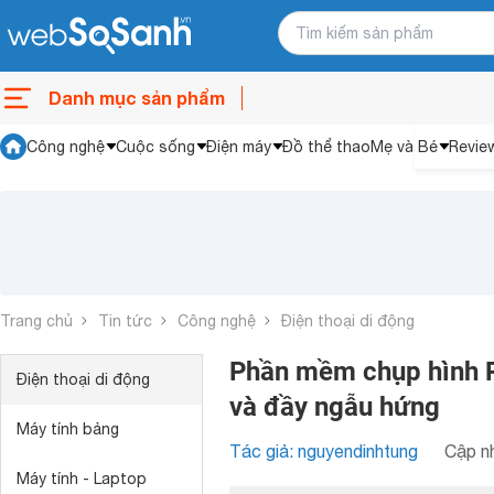
Danh mục sản phẩm
Công nghệ
Cuộc sống
Điện máy
Đồ thể thao
Mẹ và Bé
Revie
Trang chủ
Tin tức
Công nghệ
Điện thoại di động
Phần mềm chụp hình R
Điện thoại di động
và đầy ngẫu hứng
Máy tính bảng
Tác giả: nguyendinhtung
Cập nh
Máy tính - Laptop