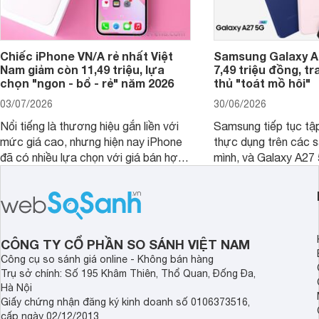
Chiếc iPhone VN/A rẻ nhất Việt
Samsung Galaxy A2
Nam giảm còn 11,49 triệu, lựa
7,49 triệu đồng, tr
chọn "ngon - bổ - rẻ" năm 2026
thủ "toát mồ hôi"
03/07/2026
30/06/2026
Nổi tiếng là thương hiệu gắn liền với
Samsung tiếp tục tập
mức giá cao, nhưng hiện nay iPhone
thực dụng trên các 
đã có nhiều lựa chọn với giá bán hợp
mình, và Galaxy A27
lý hơn, giúp người dùng dễ dàng tiếp
thể hiện rõ định hướ
cận sản phẩm chính hãng.
tới cho người dùng m
lượng với nhiều tran
độ bền bỉ cho nhu cầ
dài.
CÔNG TY CỔ PHẦN SO SÁNH VIỆT NAM
Công cụ so sánh giá online - Không bán hàng
Trụ sở chính: Số 195 Khâm Thiên, Thổ Quan, Đống Đa,
Hà Nội
Giấy chứng nhận đăng ký kinh doanh số 0106373516,
cấp ngày 02/12/2013