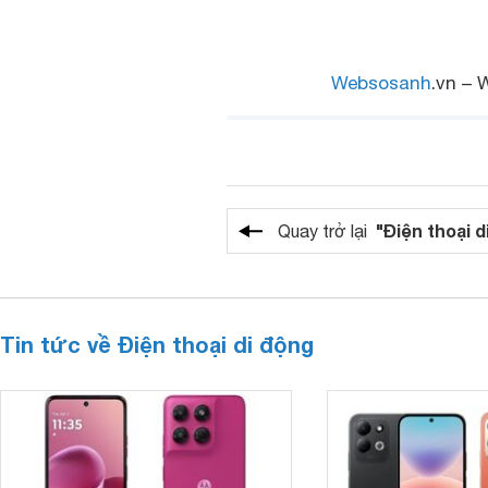
Websosanh
.vn – 
"Điện thoại d
Quay trở lại
Tin tức về Điện thoại di động