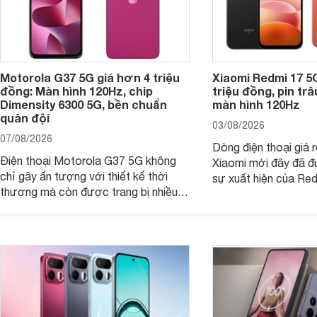
Motorola G37 5G giá hơn 4 triệu
Xiaomi Redmi 17 5
đồng: Màn hình 120Hz, chip
triệu đồng, pin tr
Dimensity 6300 5G, bền chuẩn
màn hình 120Hz
quân đội
03/08/2026
07/08/2026
Dòng điện thoại giá 
Điện thoại Motorola G37 5G không
Xiaomi mới đây đã đ
chỉ gây ấn tượng với thiết kế thời
sự xuất hiện của Re
thượng mà còn được trang bị nhiều
máy đang nhận được
tính năng và công nghệ hiện đại, đáp
của nhiều khách hàng
ứng tốt nhu cầu sử dụng hằng ngày
của người dùng phổ thông.