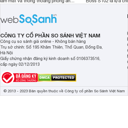
làm mát và thông thoáng phòng ấn
Boss S102 là lựa ch
tượng kèm theo nhiều tính năng hiện
nhờ mức giá hợp lý, 
đại, đáp ứng tốt nhu cầu của nhiều
kiệm điện và hiệu qu
khách hàng.
đặc biệt khi kết hợp 
CÔNG TY CỔ PHẦN SO SÁNH VIỆT NAM
Công cụ so sánh giá online - Không bán hàng
Trụ sở chính: Số 195 Khâm Thiên, Thổ Quan, Đống Đa,
Hà Nội
Giấy chứng nhận đăng ký kinh doanh số 0106373516,
cấp ngày 02/12/2013
© 2013 - 2023 Bản quyền thuộc về Công ty cổ phần So Sánh Việt Nam