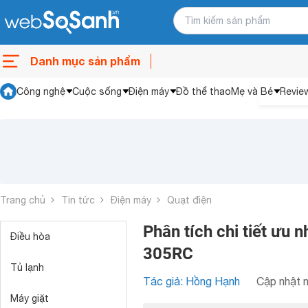
Danh mục sản phẩm
Công nghệ
Cuộc sống
Điện máy
Đồ thể thao
Mẹ và Bé
Revie
Trang chủ
Tin tức
Điện máy
Quạt điện
Phân tích chi tiết ưu 
Điều hòa
305RC
Tủ lạnh
Tác giả: Hồng Hạnh
Cập nhật n
Máy giặt