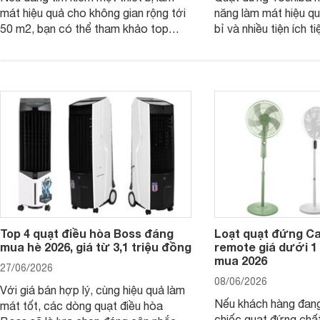
mát hiệu quả cho không gian rộng tới
năng làm mát hiệu qu
50 m2, bạn có thể tham khảo top
bỉ và nhiều tiện ích t
quạt điều hòa công suất lớn dưới đây.
là top 5 mẫu quạt đ
Đây đều là những sản phẩm đáng cân
mua hiện nay, phù hợ
nhắc trên thị trường năm 2026.
cầu sử dụng khác nh
Top 4 quạt điều hòa Boss đáng
Loạt quạt đứng C
mua hè 2026, giá từ 3,1 triệu đồng
remote giá dưới 1
mua 2026
27/06/2026
08/06/2026
Với giá bán hợp lý, cùng hiệu quả làm
Nếu khách hàng đang
mát tốt, các dòng quạt điều hòa
chiếc quạt đứng chấ