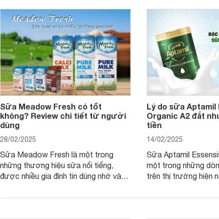
Sữa Meadow Fresh có tốt
Lý do sữa Aptamil
không? Review chi tiết từ người
Organic A2 đắt nh
dùng
tiền
28/02/2025
14/02/2025
Sữa Meadow Fresh là một trong
Sữa Aptamil Essensi
những thương hiệu sữa nổi tiếng,
một trong những dò
được nhiều gia đình tin dùng nhờ vào
trên thị trường hiện 
chất lượng dinh dưỡng và hương vị
phụ huynh khi tìm hi
thơm ngon. Vậy sữa Meadow Fresh
này thường thắc mắc
có tốt không? Thành phần dinh
Aptamil Essensis Org