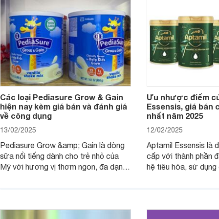
dưỡng có gì đặc biệt? Giá sữa
hơn so với các dòng
Meadow Fresh trên thị trường hiện
giải đáp câu hỏi này,
nay ra sao? Hãy cùng tìm hiểu ngay.
4 yếu tố sau.
Các loại Pediasure Grow & Gain
Ưu nhược điểm củ
hiện nay kèm giá bán và đánh giá
Essensis, giá bán 
về công dụng
nhất năm 2025
13/02/2025
12/02/2025
Pediasure Grow &amp; Gain là dòng
Aptamil Essensis là
sữa nổi tiếng dành cho trẻ nhỏ của
cấp với thành phần 
Mỹ với hương vị thơm ngon, đa dạng
hệ tiêu hóa, sử dụn
mùi vị giúp trẻ tăng cân và phát triển
có cơ địa nhạy cảm 
chiều cao khỏe mạnh. Bài viết sau sẽ
hóa. Vậy dòng sữa n
giới thiệu cho mẹ các loại sữa
biệt, ưu và nhược đi
Pediasure Grow &amp; Gain hiện nay
cùng Websosanh.vn t