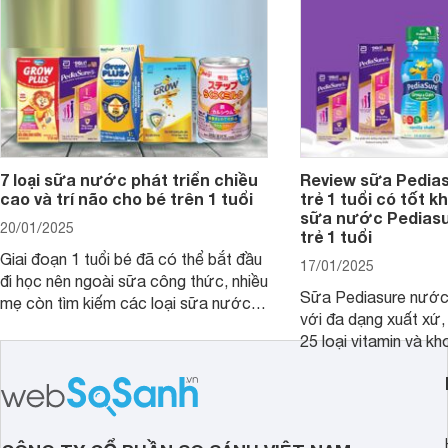
và giá bán của từng loại.
đây.
7 loại sữa nước phát triển chiều
Review sữa Pedia
cao và trí não cho bé trên 1 tuổi
trẻ 1 tuổi có tốt k
sữa nước Pedias
20/01/2025
trẻ 1 tuổi
Giai đoạn 1 tuổi bé đã có thể bắt đầu
17/01/2025
đi học nên ngoài sữa công thức, nhiều
Sữa Pediasure nước 
mẹ còn tìm kiếm các loại sữa nước
với đa dạng xuất xứ,
pha sẵn để bổ sung dưỡng chất cho
25 loại vitamin và k
trẻ. Dưới đây là 7 loại sữa nước phát
nhau rất tốt cho sự p
triển chiều cao và trí não cho bé trên
nhất là các bé biếng
1 tuổi tốt mà mẹ bỉm nên lựa chọn.
cân.