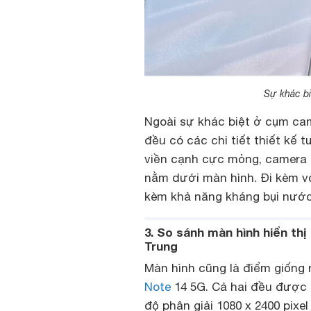
Sự khác b
Ngoài sự khác biệt ở cụm cam
đều có các chi tiết thiết kế 
viền cạnh cực mỏng, camera 
nằm dưới màn hình. Đi kèm với
kèm khả năng kháng bụi nước
3. So sánh màn hình hiển thị
Trung
Màn hình cũng là điểm giống 
Note
14 5G. Cả hai đều được 
độ phân giải 1080 x 2400 pix