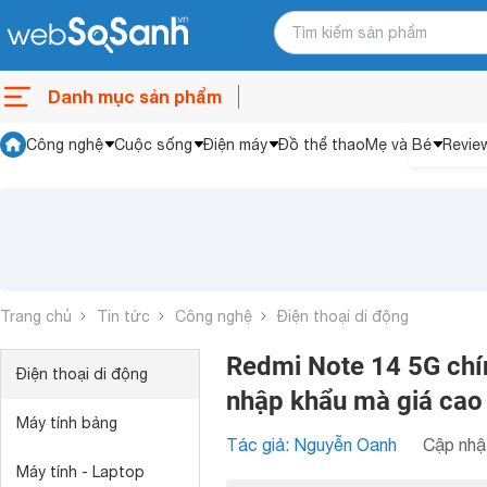
Danh mục sản phẩm
Công nghệ
Cuộc sống
Điện máy
Đồ thể thao
Mẹ và Bé
Revie
Trang chủ
Tin tức
Công nghệ
Điện thoại di động
Redmi Note 14 5G chín
Điện thoại di động
nhập khẩu mà giá cao
Máy tính bảng
Tác giả: Nguyễn Oanh
Cập nhật
Máy tính - Laptop