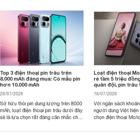
ứng tốt nhu cầu sử dụng hằng ngày
của người dùng phổ thông.
Top 3 điện thoại pin trâu trên
Loạt điện thoại Mo
8.000 mAh đáng mua: Có mẫu pin
rẻ tầm 5 triệu đồn
hơn 10.000 mAh
quân đội, pin trâu
26/07/2026
16/07/2026
Sở hữu thỏi pin dung lượng trên 8000
Với ngân sách khoảng
mAh, loạt điện thoại pin trâu dưới đây
người dùng Việt hiện
sẽ là lựa chọn rất đáng cân nhắc cho
chọn điện thoại Mot
người dùng Việt.
với các nhu cầu sử d
giải trí, chụp ảnh đế
ngày.