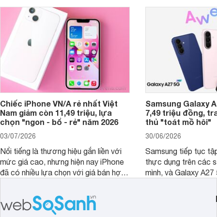
Chiếc iPhone VN/A rẻ nhất Việt
Samsung Galaxy A2
Nam giảm còn 11,49 triệu, lựa
7,49 triệu đồng, tr
chọn "ngon - bổ - rẻ" năm 2026
thủ "toát mồ hôi"
03/07/2026
30/06/2026
Nổi tiếng là thương hiệu gắn liền với
Samsung tiếp tục tập
mức giá cao, nhưng hiện nay iPhone
thực dụng trên các 
đã có nhiều lựa chọn với giá bán hợp
mình, và Galaxy A27
lý hơn, giúp người dùng dễ dàng tiếp
thể hiện rõ định hướ
cận sản phẩm chính hãng.
tới cho người dùng m
lượng với nhiều tran
độ bền bỉ cho nhu cầ