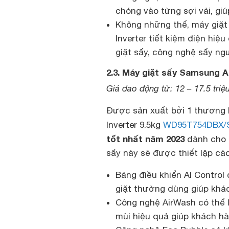
chóng vào từng sợi vải, gi
Không những thế, máy giặt
Inverter tiết kiệm điện hiệ
giặt sấy, công nghệ sấy ngư
2.3. Máy giặt sấy Samsung 
Giá dao động từ: 12 – 17.5 triệ
Được sản xuất bởi 1 thương 
Inverter 9.5kg
WD95T754DBX/
tốt nhất năm 2023
dành cho g
sấy này sẽ được thiết lập cá
Bảng điều khiển AI Control 
giặt thường dùng giúp khá
Công nghệ AirWash có thể l
mùi hiệu quả giúp khách hà