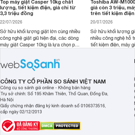
Top máy giặt Casper 10kg chất
Toshiba AW-M1000
lượng, tiết kiệm điện, giá chỉ từ
giá còn 3 triệu, má
3,3 triệu đồng
trên tiết kiệm điện
22/07/2026
20/07/2026
Sở hữu khối lượng giặt lớn cùng nhiều
Sở hữu khối lượng gi
công nghệ giặt giũ hiện đại, các dòng
nhiều công nghệ hỗ t
máy giặt Casper 10kg là lựa chọn phù
tiết kiệm điện, máy 
hợp cho những gia đình đông thành
M1000FV(MK) là lựa
viên.
nhắc cho các gia đình
bán hiện đã giảm đán
CÔNG TY CỔ PHẦN SO SÁNH VIỆT NAM
Công cụ so sánh giá online - Không bán hàng
Trụ sở chính: Số 195 Khâm Thiên, Thổ Quan, Đống Đa,
Hà Nội
Giấy chứng nhận đăng ký kinh doanh số 0106373516,
cấp ngày 02/12/2013