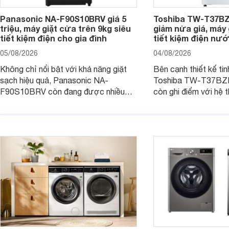
Panasonic NA-F90S10BRV giá 5
Toshiba TW-T37B
triệu, máy giặt cửa trên 9kg siêu
giảm nửa giá, máy
tiết kiệm điện cho gia đình
tiết kiệm điện nướ
05/08/2026
04/08/2026
Không chỉ nổi bật với khả năng giặt
Bên cạnh thiết kế tin
sạch hiệu quả, Panasonic NA-
Toshiba TW-T37B
F90S10BRV còn đang được nhiều
còn ghi điểm với hệ 
đại lý bán với mức giá hấp dẫn, trở
giặt hiện đại, mang 
thành lựa chọn phù hợp cho các gia
sạch hiệu quả, giảm 
đình Việt đang tìm kiếm một mẫu máy
vệ quần áo tốt hơn s
giặt cửa trên 9kg.
giặt.