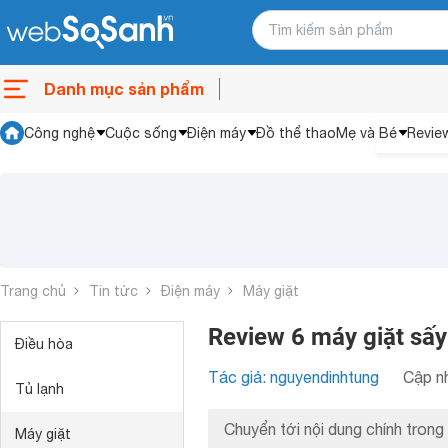
Danh mục sản phẩm
Công nghệ
Cuộc sống
Điện máy
Đồ thể thao
Mẹ và Bé
Revie
Trang chủ
Tin tức
Điện máy
Máy giặt
Review 6 máy giặt sấy
Điều hòa
Tác giả: nguyendinhtung
Cập nh
Tủ lạnh
Chuyển tới nội dung chính trong 
Máy giặt