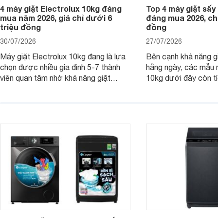
4 máy giặt Electrolux 10kg đáng
Top 4 máy giặt sấy 
mua năm 2026, giá chỉ dưới 6
đáng mua 2026, chỉ
triệu đồng
đồng
30/07/2026
27/07/2026
Máy giặt Electrolux 10kg đang là lựa
Bên cạnh khả năng g
chọn được nhiều gia đình 5-7 thành
hằng ngày, các mẫu 
viên quan tâm nhờ khả năng giặt
10kg dưới đây còn t
được lượng quần áo lớn, tích hợp
năng sấy khô tiện lợi,
nhiều công nghệ chăm sóc vải và
pháp hữu ích cho gia
mức giá ngày càng dễ tiếp cận. Dưới
ngày mưa kéo dài h
đây là 4 mẫu máy giặt Electrolux 10kg
đặc trưng tại nước t
nổi bật trong tầm giá 5–6 triệu đồng.