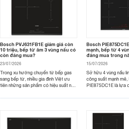
Bosch PVJ631FB1E giảm giá còn
Bosch PIE875DC1E
10 triệu, bếp từ âm 3 vùng nấu có
mạnh, bếp từ 4 vù
còn đáng mua?
đáng mua trong n
23/07/2026
15/07/2026
Trong xu hướng chuyển từ bếp gas
Sở hữu 4 vùng nấu li
sang bếp từ, nhiều gia đình Việt ưu
công suất mạnh mẽ,
tiên những sản phẩm có hiệu suất nấu
PIE875DC1E là lựa 
nướng cao, độ bền tốt và đến từ các
nhu cầu nấu nướng củ
thương hiệu uy tín. Bosch
thời được trang bị nh
PVJ631FB1E là một trong những
minh và tính năng an 
mẫu bếp đáp ứng tốt các tiêu chí này.