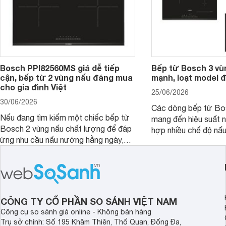
Bosch PPI82560MS giá dễ tiếp
Bếp từ Bosch 3 vù
cận, bếp từ 2 vùng nấu đáng mua
mạnh, loạt model 
cho gia đình Việt
25/06/2026
30/06/2026
Các dòng bếp từ Bo
Nếu đang tìm kiếm một chiếc bếp từ
mang đến hiệu suất 
Bosch 2 vùng nấu chất lượng để đáp
hợp nhiều chế độ nấu
ứng nhu cầu nấu nướng hằng ngày,
ưu hiệu quả sử dụng 
PPI82560MS là một trong những lựa
đây là một số mẫu b
chọn đáng cân nhắc.
vùng nấu đáng mua hi
CÔNG TY CỔ PHẦN SO SÁNH VIỆT NAM
Công cụ so sánh giá online - Không bán hàng
Trụ sở chính: Số 195 Khâm Thiên, Thổ Quan, Đống Đa,