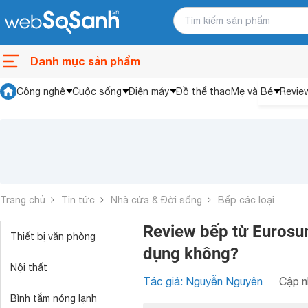
Danh mục sản phẩm
Công nghệ
Cuộc sống
Điện máy
Đồ thể thao
Mẹ và Bé
Revie
Trang chủ
Tin tức
Nhà cửa & Đời sống
Bếp các loại
Review bếp từ Eurosu
Thiết bị văn phòng
dụng không?
Nội thất
Tác giả: Nguyễn Nguyên
Cập n
Bình tắm nóng lạnh