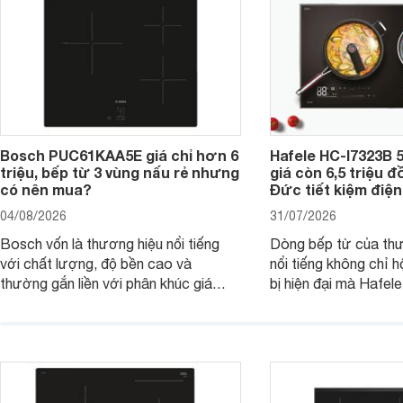
Bosch PUC61KAA5E giá chỉ hơn 6
Hafele HC-I7323B 5
triệu, bếp từ 3 vùng nấu rẻ nhưng
giá còn 6,5 triệu 
có nên mua?
Đức tiết kiệm điện
04/08/2026
31/07/2026
Bosch vốn là thương hiệu nổi tiếng
Dòng bếp từ của th
với chất lượng, độ bền cao và
nổi tiếng không chỉ hộ
thường gắn liền với phân khúc giá
bị hiện đại mà Hafe
cao. Tuy nhiên, trên thị trường hiện
536.61.886 còn đan
nay, mẫu bếp từ Bosch 3 vùng nấu
hàng, siêu thị điện m
PUC61KAA5E lại đang được nhiều
đưa tới lựa chọn ch
đơn vị phân phối với mức giá khá dễ
gia đình.
tiếp cận, thu hút sự quan tâm của
nhiều người tiêu dùng.