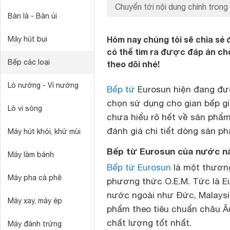
Chuyển tới nội dung chính trong 
Bàn là - Bàn ủi
Hôm nay chúng tôi sẽ chia sẻ
Máy hút bụi
có thể tìm ra được đáp án ch
Bếp các loại
theo dõi nhé!
Lò nướng - Vỉ nướng
Bếp từ
Eurosun hiện đang đượ
chọn sử dụng cho gian bếp gi
Lò vi sóng
chưa hiểu rõ hết về sản phẩm
đánh giá chi tiết dòng sản p
Máy hút khói, khử mùi
Bếp từ Eurosun của nước n
Máy làm bánh
Bếp từ Eurosun
là một thương
Máy pha cà phê
phương thức O.E.M. Tức là E
nước ngoài như Đức, Malaysi
Máy xay, máy ép
phẩm theo tiêu chuẩn châu Â
chất lượng tốt nhất.
Máy đánh trứng