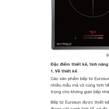
B
Đặc điểm thiết kế, tính năn
1. Về thiết kế
Các sản phẩm bếp từ Eurosun
nhiều mẫu mã vô cùng tinh t
trọng cho không gian bếp nh
Bếp từ Eurosun được thiết k
được vát cạnh tinh tế, có đa