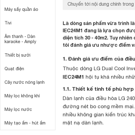
Chuyển tới nội dung chính trong 
Máy sấy quần áo
Là dòng sản phẩm vừa trình là
Tivi
IEC24M1 đang là lựa chọn đư
Âm thanh - Dàn
diện tích 30 - 40m2. Tuy nhi
karaoke - Amply
tôi đánh giá ưu nhược điểm v
Thiết bị sưởi
1. Đánh giá ưu điểm của đi
Thuộc dòng LG Dual Cool Inve
Quạt điện
IEC24M1
hội tụ khá nhiều nhữ
Cây nước nóng lạnh
1.1. Thiết kế tinh tế phù hợ
Máy lọc không khí
Dàn lạnh của điều hòa LG 24
đường nét bo cong mềm mại. 
Máy lọc nước
nhiều không gian kiến trúc k
mặt nạ dàn lạnh.
Máy tạo ẩm - hút ẩm