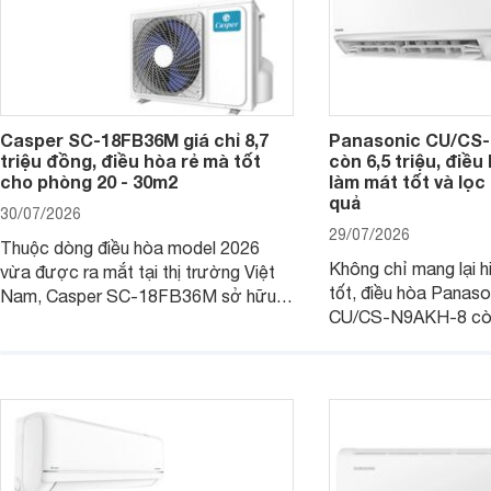
Casper SC-18FB36M giá chỉ 8,7
Panasonic CU/CS-
triệu đồng, điều hòa rẻ mà tốt
còn 6,5 triệu, điề
cho phòng 20 - 30m2
làm mát tốt và lọc 
quả
30/07/2026
29/07/2026
Thuộc dòng điều hòa model 2026
Không chỉ mang lại h
vừa được ra mắt tại thị trường Việt
tốt, điều hòa Panas
Nam, Casper SC-18FB36M sở hữu
CU/CS-N9AKH-8 còn
công suất làm mát 18.000 BTU, phù
với khả năng vận hàn
hợp với các phòng có diện tích từ 20
thụ điện hợp lý và đ
- 30 m2. Bên cạnh khả năng làm mát
trình sử dụng lâu dài.
hiệu quả, sản phẩm còn được trang bị
nhiều tính năng và công nghệ hiện đại.