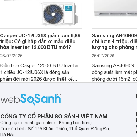
Casper JC-12IU36X giảm còn 6,89
Samsung AR40H09
triệu: Có gì hấp dẫn ở mẫu điều
chỉ hơn 4 triệu, đ
hòa Inverter 12.000 BTU mới?
lượng cho phòng 
26/07/2026
26/07/2026
Điều hòa Casper 12000 BTU Inveter
Samsung AR40H09D
1 chiều JC-12IU36X là dòng sản
công suất làm mát p
phẩm đời mới 2026 được thiết kế
phòng dưới 15m2, cù
cho phòng từ 15 - 20m2, không chỉ
lý là lựa chọn rất đ
sở hữu khả năng làm mát tốt mà còn
phòng ngủ, phòng khá
có giá bán rất hợp lý.
CÔNG TY CỔ PHẦN SO SÁNH VIỆT NAM
Công cụ so sánh giá online - Không bán hàng
Trụ sở chính: Số 195 Khâm Thiên, Thổ Quan, Đống Đa,
Hà Nội