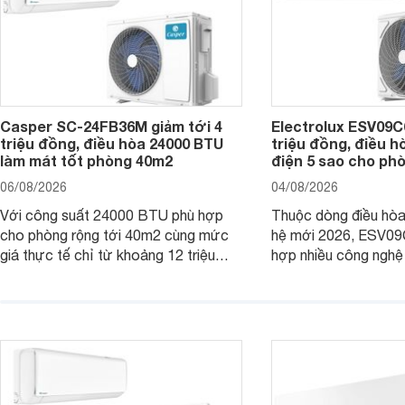
Casper SC-24FB36M giảm tới 4
Electrolux ESV09C6
triệu đồng, điều hòa 24000 BTU
triệu đồng, điều h
làm mát tốt phòng 40m2
điện 5 sao cho ph
06/08/2026
04/08/2026
Với công suất 24000 BTU phù hợp
Thuộc dòng điều hòa 
cho phòng rộng tới 40m2 cùng mức
hệ mới 2026, ESV09
giá thực tế chỉ từ khoảng 12 triệu
hợp nhiều công nghệ 
đồng, Casper SC-24FB36M đang là
nâng cao hiệu quả là
một trong những mẫu điều hòa phổ
điện và vận hành êm 
thông thu hút nhiều sự quan tâm của
thiết bị đang được nh
người tiêu dùng Việt.
giá bán rất dễ chịu.