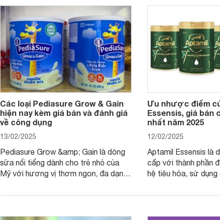
dưỡng có gì đặc biệt? Giá sữa
hơn so với các dòng
Meadow Fresh trên thị trường hiện
giải đáp câu hỏi này,
nay ra sao? Hãy cùng tìm hiểu ngay.
4 yếu tố sau.
Các loại Pediasure Grow & Gain
Ưu nhược điểm củ
hiện nay kèm giá bán và đánh giá
Essensis, giá bán 
về công dụng
nhất năm 2025
13/02/2025
12/02/2025
Pediasure Grow &amp; Gain là dòng
Aptamil Essensis là
sữa nổi tiếng dành cho trẻ nhỏ của
cấp với thành phần 
Mỹ với hương vị thơm ngon, đa dạng
hệ tiêu hóa, sử dụn
mùi vị giúp trẻ tăng cân và phát triển
có cơ địa nhạy cảm 
chiều cao khỏe mạnh. Bài viết sau sẽ
hóa. Vậy dòng sữa n
giới thiệu cho mẹ các loại sữa
biệt, ưu và nhược đi
Pediasure Grow &amp; Gain hiện nay
cùng Websosanh.vn t