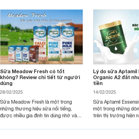
Sữa Meadow Fresh có tốt
Lý do sữa Aptamil
không? Review chi tiết từ người
Organic A2 đắt nh
dùng
tiền
28/02/2025
14/02/2025
Sữa Meadow Fresh là một trong
Sữa Aptamil Essensi
những thương hiệu sữa nổi tiếng,
một trong những dò
được nhiều gia đình tin dùng nhờ vào
trên thị trường hiện 
chất lượng dinh dưỡng và hương vị
phụ huynh khi tìm hi
thơm ngon. Vậy sữa Meadow Fresh
này thường thắc mắc
có tốt không? Thành phần dinh
Aptamil Essensis Org