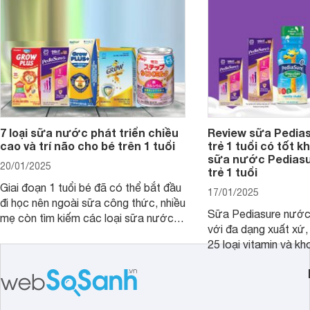
và giá bán của từng loại.
đây.
7 loại sữa nước phát triển chiều
Review sữa Pedia
cao và trí não cho bé trên 1 tuổi
trẻ 1 tuổi có tốt k
sữa nước Pedias
20/01/2025
trẻ 1 tuổi
Giai đoạn 1 tuổi bé đã có thể bắt đầu
17/01/2025
đi học nên ngoài sữa công thức, nhiều
Sữa Pediasure nước 
mẹ còn tìm kiếm các loại sữa nước
với đa dạng xuất xứ,
pha sẵn để bổ sung dưỡng chất cho
25 loại vitamin và k
trẻ. Dưới đây là 7 loại sữa nước phát
nhau rất tốt cho sự p
triển chiều cao và trí não cho bé trên
nhất là các bé biếng
1 tuổi tốt mà mẹ bỉm nên lựa chọn.
cân.