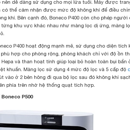
ố nên dễ dàng sử dụng cho mọi lứa tuổi. Máy được tran
h có thể cảm nhận được mức độ không khí để điều chỉ
ông khí. Bên cạnh đó, Boneco P400 còn cho phép người
 từng khu vực khác nhau như màng lọc dị ứng, màng l
ỏ.
oneco P400 hoạt động mạnh mẽ, sử dụng cho diện tích
 phù hợp cho phòng rộng, phòng khách chỉ với độ ồn th
 Hepa và than hoạt tính giúp loại bỏ hoàn toàn bụi bẩn 
diệt khuẩn. Màng lọc sử dụng 4 mức độ lọc và 5 cấp độ
t vào ở 2 bên hông đi qua bộ lọc sau đó không khí sạc
ên phía trên nhờ hệ thống quạt tích hợp.
í Boneco P500