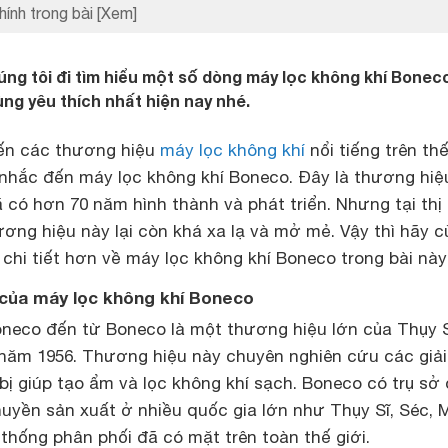
hính trong bài
[Xem]
ng tôi đi tìm hiểu một số dòng máy lọc không khí Bonec
g yêu thích nhất hiện nay nhé.
đến các thương hiệu
máy lọc không khí
nổi tiếng trên thế
 nhắc đến máy lọc không khí Boneco. Đây là thương hiệ
 có hơn 70 năm hình thành và phát triển. Nhưng tại thị
ơng hiệu này lại còn khá xa lạ và mở mẻ. Vậy thì hãy 
u chi tiết hơn về máy lọc không khí Boneco trong bài này
của máy lọc không khí Boneco
oneco đến từ Boneco là một thương hiệu lớn của Thụy S
năm 1956. Thương hiệu này chuyên nghiên cứu các giải
 bị giúp tạo ẩm và lọc không khí sạch. Boneco có trụ sở
huyền sản xuất ở nhiều quốc gia lớn như Thụy Sĩ, Séc, 
thống phân phối đã có mặt trên toàn thế giới.