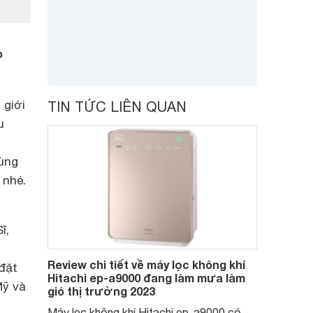
o
 giới
TIN TỨC LIÊN QUAN
u
cùng
 nhé.
ĩ,
Review chi tiết về máy lọc không khí
 đặt
Hitachi ep-a9000 đang làm mưa làm
Mỹ và
gió thị trường 2023
Máy lọc không khí Hitachi ep-a9000 có