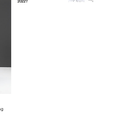
2022?
ng