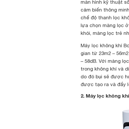
màn hình kỹ thuật s
cảm biến thông min
chế độ thanh lọc kh
lựa chọn màng lọc ở
khói, màng lọc trẻ nh
Máy lọc không khí B
gian từ 23m2 – 56m2
– 58dB. Với màng lọc
trong không khí và 
do đó bụi sẽ được hú
được tạo ra và đẩy l
2. Máy lọc không kh