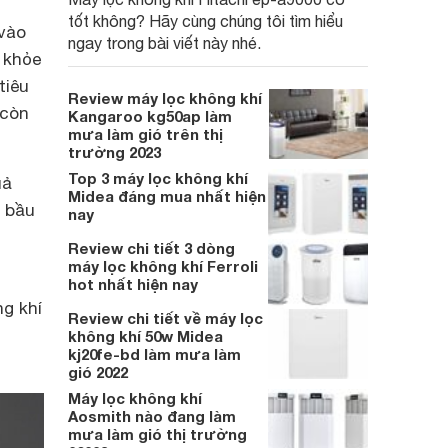
tốt không? Hãy cùng chúng tôi tìm hiểu
 vào
ngay trong bài viết này nhé.
 khỏe
tiêu
Review máy lọc không khí
 còn
Kangaroo kg50ap làm
mưa làm gió trên thị
trường 2023
Top 3 máy lọc không khí
uả
Midea đáng mua nhất hiện
n bầu
nay
Review chi tiết 3 dòng
máy lọc không khí Ferroli
hot nhất hiện nay
ng khí
Review chi tiết về máy lọc
không khí 50w Midea
kj20fe-bd làm mưa làm
gió 2022
Máy lọc không khí
Aosmith nào đang làm
mưa làm gió thị trường