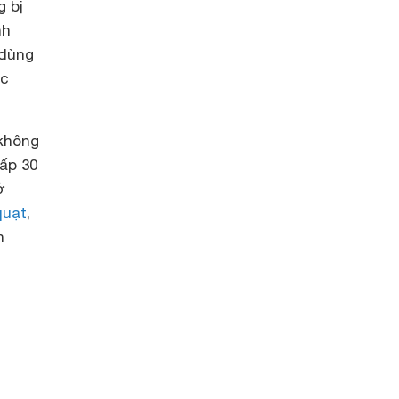
g bị
nh
 dùng
ọc
 không
ấp 30
ở
quạt
,
h