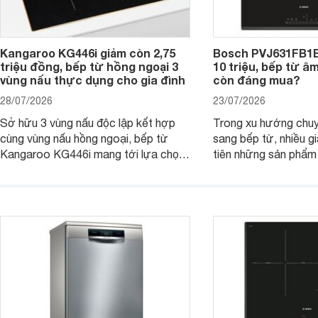
Kangaroo KG446i giảm còn 2,75
Bosch PVJ631FB1E
triệu đồng, bếp từ hồng ngoại 3
10 triệu, bếp từ â
vùng nấu thực dụng cho gia đình
còn đáng mua?
28/07/2026
23/07/2026
Sở hữu 3 vùng nấu độc lập kết hợp
Trong xu hướng chuy
cùng vùng nấu hồng ngoại, bếp từ
sang bếp từ, nhiều gi
Kangaroo KG446i mang tới lựa chọn
tiên những sản phẩm 
đáng cân nhắc cho nhu cầu nấu
nướng cao, độ bền t
nướng tại gia đình. Hiện sản phẩm
thương hiệu uy tín. 
cũng đang được giảm giá khá sâu tại
PVJ631FB1E là một 
nhiều cửa hàng, đại lý.
mẫu bếp đáp ứng tốt 