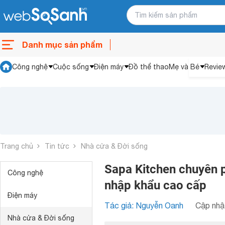
Danh mục sản phẩm
Công nghệ
Cuộc sống
Điện máy
Đồ thể thao
Mẹ và Bé
Revie
Trang chủ
Tin tức
Nhà cửa & Đời sống
Sapa Kitchen chuyên p
Công nghệ
nhập khẩu cao cấp
Điện máy
Tác giả: Nguyễn Oanh
Cập nhật
Nhà cửa & Đời sống