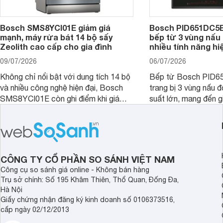
Bosch SMS8YCI01E giảm giá
Bosch PID651DC5E 
mạnh, máy rửa bát 14 bộ sấy
bếp từ 3 vùng nấu 
Zeolith cao cấp cho gia đình
nhiều tính năng hi
09/07/2026
06/07/2026
Không chỉ nổi bật với dung tích 14 bộ
Bếp từ Bosch PID
và nhiều công nghệ hiện đại, Bosch
trang bị 3 vùng nấu 
SMS8YCI01E còn ghi điểm khi giá
suất lớn, mang đến g
bán thực tế đã giảm đáng kể so với
nướng linh hoạt và h
thời điểm mới mở bán, mang lại tỷ lệ
gia đình.
giá trị/chi phí hấp dẫn hơn cho người
dùng đang tìm kiếm một mẫu máy rửa
bát cao cấp.
CÔNG TY CỔ PHẦN SO SÁNH VIỆT NAM
Công cụ so sánh giá online - Không bán hàng
Trụ sở chính: Số 195 Khâm Thiên, Thổ Quan, Đống Đa,
Hà Nội
Giấy chứng nhận đăng ký kinh doanh số 0106373516,
cấp ngày 02/12/2013