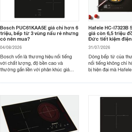
Bosch PUC61KAA5E giá chỉ hơn 6
Hafele HC-I7323B 5
triệu, bếp từ 3 vùng nấu rẻ nhưng
giá còn 6,5 triệu 
có nên mua?
Đức tiết kiệm điện
04/08/2026
31/07/2026
Bosch vốn là thương hiệu nổi tiếng
Dòng bếp từ của th
với chất lượng, độ bền cao và
nổi tiếng không chỉ hộ
thường gắn liền với phân khúc giá
bị hiện đại mà Hafe
cao. Tuy nhiên, trên thị trường hiện
536.61.886 còn đan
nay, mẫu bếp từ Bosch 3 vùng nấu
hàng, siêu thị điện m
PUC61KAA5E lại đang được nhiều
đưa tới lựa chọn ch
đơn vị phân phối với mức giá khá dễ
gia đình.
tiếp cận, thu hút sự quan tâm của
nhiều người tiêu dùng.