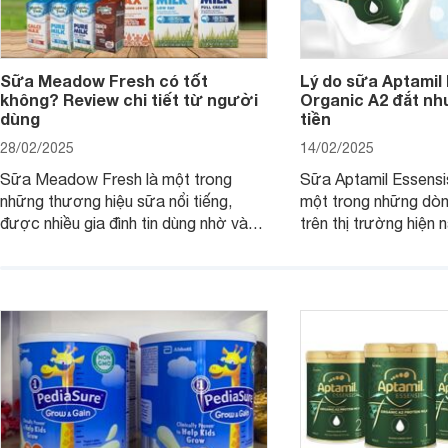
Sữa Meadow Fresh có tốt
Lý do sữa Aptamil
không? Review chi tiết từ người
Organic A2 đắt nh
dùng
tiền
28/02/2025
14/02/2025
Sữa Meadow Fresh là một trong
Sữa Aptamil Essensi
những thương hiệu sữa nổi tiếng,
một trong những dò
được nhiều gia đình tin dùng nhờ vào
trên thị trường hiện 
chất lượng dinh dưỡng và hương vị
phụ huynh khi tìm hi
thơm ngon. Vậy sữa Meadow Fresh
này thường thắc mắc
có tốt không? Thành phần dinh
Aptamil Essensis Org
dưỡng có gì đặc biệt? Giá sữa
hơn so với các dòng
Meadow Fresh trên thị trường hiện
giải đáp câu hỏi này,
nay ra sao? Hãy cùng tìm hiểu ngay.
4 yếu tố sau.