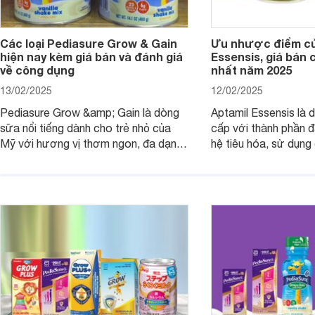
Các loại Pediasure Grow & Gain
Ưu nhược điểm củ
hiện nay kèm giá bán và đánh giá
Essensis, giá bán 
về công dụng
nhất năm 2025
13/02/2025
12/02/2025
Pediasure Grow &amp; Gain là dòng
Aptamil Essensis là
sữa nổi tiếng dành cho trẻ nhỏ của
cấp với thành phần 
Mỹ với hương vị thơm ngon, đa dạng
hệ tiêu hóa, sử dụn
mùi vị giúp trẻ tăng cân và phát triển
có cơ địa nhạy cảm 
chiều cao khỏe mạnh. Bài viết sau sẽ
hóa. Vậy dòng sữa n
giới thiệu cho mẹ các loại sữa
biệt, ưu và nhược đi
Pediasure Grow &amp; Gain hiện nay
cùng Websosanh.vn t
và giá bán của từng loại.
đây.