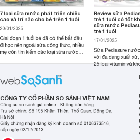
7 loại sữa nước phát triển chiều
Review sữa Pedia
cao và trí não cho bé trên 1 tuổi
trẻ 1 tuổi có tốt k
sữa nước Pedias
20/01/2025
trẻ 1 tuổi
Giai đoạn 1 tuổi bé đã có thể bắt đầu
17/01/2025
đi học nên ngoài sữa công thức, nhiều
Sữa Pediasure nước 
mẹ còn tìm kiếm các loại sữa nước
với đa dạng xuất xứ,
pha sẵn để bổ sung dưỡng chất cho
25 loại vitamin và k
trẻ. Dưới đây là 7 loại sữa nước phát
nhau rất tốt cho sự p
triển chiều cao và trí não cho bé trên
nhất là các bé biếng
1 tuổi tốt mà mẹ bỉm nên lựa chọn.
cân.
CÔNG TY CỔ PHẦN SO SÁNH VIỆT NAM
Công cụ so sánh giá online - Không bán hàng
Trụ sở chính: Số 195 Khâm Thiên, Thổ Quan, Đống Đa,
Hà Nội
Giấy chứng nhận đăng ký kinh doanh số 0106373516,
cấp ngày 02/12/2013