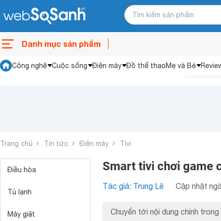
Danh mục sản phẩm
Công nghệ
Cuộc sống
Điện máy
Đồ thể thao
Mẹ và Bé
Revie
Trang chủ
Tin tức
Điện máy
Tivi
Smart tivi chơi game 
Điều hòa
Tác giả: Trung Lê
Cập nhật ngà
Tủ lạnh
Chuyển tới nội dung chính trong 
Máy giặt