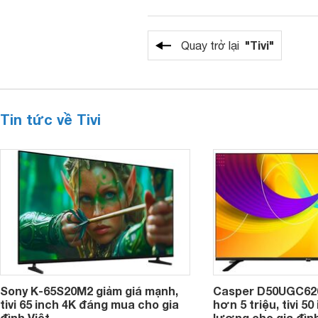
"Tivi"
Quay trở lại
Tin tức về Tivi
Sony K-65S20M2 giảm giá mạnh,
Casper D50UGC620 
tivi 65 inch 4K đáng mua cho gia
hơn 5 triệu, tivi 5
đình Việt
lượng cho gia đình