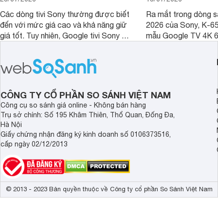
Các dòng tivi Sony thường được biết
Ra mắt trong dòng 
đến với mức giá cao và khả năng giữ
2026 của Sony, K-6
giá tốt. Tuy nhiên, Google tivi Sony 55
mẫu Google TV 4K 6
inch K-55S25VM2 lại là một trường
trang bị bộ xử lý XR
hợp đáng chú ý khi có mức giá dễ
tảng Google TV cùng
tiếp cận hơn dù mới ra mắt trong năm
nghệ hỗ trợ nâng cao
2025.
ảnh và âm thanh.
CÔNG TY CỔ PHẦN SO SÁNH VIỆT NAM
Công cụ so sánh giá online - Không bán hàng
Trụ sở chính: Số 195 Khâm Thiên, Thổ Quan, Đống Đa,
Hà Nội
Giấy chứng nhận đăng ký kinh doanh số 0106373516,
cấp ngày 02/12/2013
© 2013 - 2023 Bản quyền thuộc về Công ty cổ phần So Sánh Việt Nam