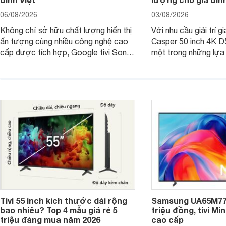
06/08/2026
03/08/2026
Không chỉ sở hữu chất lượng hiển thị
Với nhu cầu giải trí gi
ấn tượng cùng nhiều công nghệ cao
Casper 50 inch 4K 
cấp được tích hợp, Google tivi Sony
một trong những lựa
4K 65 inch K-65S20M2 hiện còn đang
trong phân khúc nhờ
được nhiều cửa hàng điện máy giảm
cùng mức giá đang đ
giá sâu.
thống bán lẻ điều ch
hấp dẫn.
Tivi 55 inch kích thước dài rộng
Samsung UA65M77H
bao nhiêu? Top 4 mẫu giá rẻ 5
triệu đồng, tivi Mi
triệu đáng mua năm 2026
cao cấp