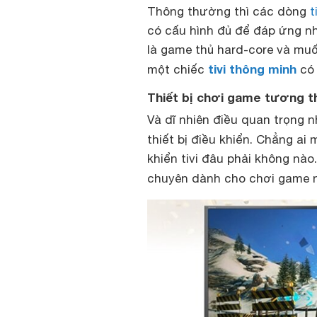
Thông thường thì các dòng
t
có cấu hình đủ để đáp ứng n
là game thủ hard-core và mu
tivi thông minh
một chiếc
có 
Thiết bị chơi game tương t
Và dĩ nhiên điều quan trọng n
thiết bị điều khiển. Chẳng ai
khiển tivi đâu phải không nà
chuyên dành cho chơi game