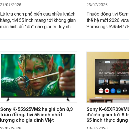
27/07/2026
26/07/2026
Là lựa chọn phổ biến của nhiều khách
Thuộc dòng tivi Sam
hàng, tivi 55 inch mang tới không gian
thế hệ mới 2026 vừa t
màn hình đủ "đã" cho giải trí, tuy nhiên
Samsung UA65M77HA 
việc lựa chọn cũng cần hợp với với
trang
không gian sử dụng. Vậy tivi 55 inch
kích thước dài rộng bao nhiêu cm và
dùng cho phòng bao nhiêu m2?
Sony K-55S25VM2 hạ giá còn 8,3
Sony K-65XR33VM2
triệu đồng, tivi 55 inch chất
được giảm tới 8 tr
lượng cho gia đình Việt
65 inch thực dụng
23/07/2026
13/07/2026