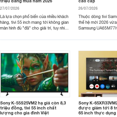
triệu đáng mua năm 2026
cao cấp
27/07/2026
26/07/2026
Là lựa chọn phổ biến của nhiều khách
Thuộc dòng tivi Sam
hàng, tivi 55 inch mang tới không gian
thế hệ mới 2026 vừa t
màn hình đủ "đã" cho giải trí, tuy nhiên
Samsung UA65M77HA 
việc lựa chọn cũng cần hợp với với
trang
không gian sử dụng. Vậy tivi 55 inch
kích thước dài rộng bao nhiêu cm và
dùng cho phòng bao nhiêu m2?
Sony K-55S25VM2 hạ giá còn 8,3
Sony K-65XR33VM2
triệu đồng, tivi 55 inch chất
được giảm tới 8 tr
lượng cho gia đình Việt
65 inch thực dụng