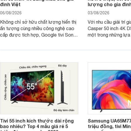
đình Việt
lượng cho gia đình
06/08/2026
03/08/2026
Không chỉ sở hữu chất lượng hiển thị
Với nhu cầu giải trí gi
ấn tượng cùng nhiều công nghệ cao
Casper 50 inch 4K 
cấp được tích hợp, Google tivi Sony
một trong những lựa
4K 65 inch K-65S20M2 hiện còn đang
trong phân khúc nhờ
được nhiều cửa hàng điện máy giảm
cùng mức giá đang đ
giá sâu.
thống bán lẻ điều ch
hấp dẫn.
Tivi 55 inch kích thước dài rộng
Samsung UA65M77H
bao nhiêu? Top 4 mẫu giá rẻ 5
triệu đồng, tivi Mi