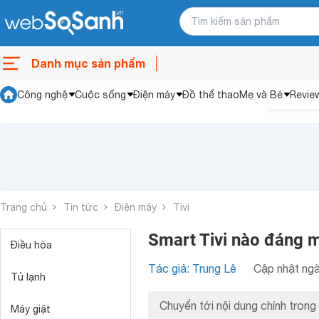
Danh mục sản phẩm
Công nghệ
Cuộc sống
Điện máy
Đồ thể thao
Mẹ và Bé
Revie
Trang chủ
Tin tức
Điện máy
Tivi
Smart Tivi nào đáng 
Điều hòa
Tác giả: Trung Lê
Cập nhật ngà
Tủ lạnh
Chuyển tới nội dung chính trong 
Máy giặt