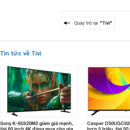
"Tivi"
Quay trở lại
Tin tức về Tivi
Sony K-65S20M2 giảm giá mạnh,
Casper D50UGC620 
tivi 65 inch 4K đáng mua cho gia
hơn 5 triệu, tivi 5