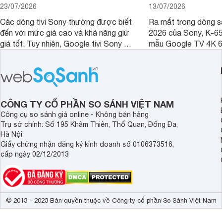
23/07/2026
13/07/2026
Các dòng tivi Sony thường được biết
Ra mắt trong dòng 
đến với mức giá cao và khả năng giữ
2026 của Sony, K-6
giá tốt. Tuy nhiên, Google tivi Sony 55
mẫu Google TV 4K 6
inch K-55S25VM2 lại là một trường
trang bị bộ xử lý XR
hợp đáng chú ý khi có mức giá dễ
tảng Google TV cùng
tiếp cận hơn dù mới ra mắt trong năm
nghệ hỗ trợ nâng cao
2025.
ảnh và âm thanh.
CÔNG TY CỔ PHẦN SO SÁNH VIỆT NAM
Công cụ so sánh giá online - Không bán hàng
Trụ sở chính: Số 195 Khâm Thiên, Thổ Quan, Đống Đa,
Hà Nội
Giấy chứng nhận đăng ký kinh doanh số 0106373516,
cấp ngày 02/12/2013
© 2013 - 2023 Bản quyền thuộc về Công ty cổ phần So Sánh Việt Nam