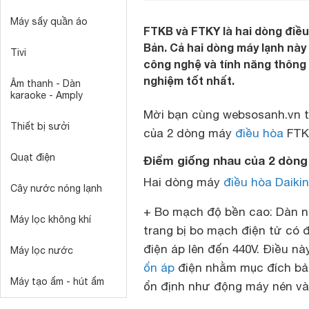
Máy sấy quần áo
FTKB và FTKY là hai dòng điề
Bản. Cả hai dòng máy lạnh này 
Tivi
công nghệ và tính năng thông
nghiệm tốt nhất.
Âm thanh - Dàn
karaoke - Amply
Mời bạn cùng websosanh.vn t
Thiết bị sưởi
của 2 dòng máy
điều hòa
FTKB
Quạt điện
Điểm giống nhau của 2 dòng
Hai dòng máy
điều hòa Daikin
Cây nước nóng lạnh
+ Bo mạch độ bền cao: Dàn 
Máy lọc không khí
trang bị bo mạch điện tử có 
điện áp lên đến 440V. Điều nà
Máy lọc nước
ổn áp
điện nhằm mục đích bảo
Máy tạo ẩm - hút ẩm
ổn định như động máy nén và