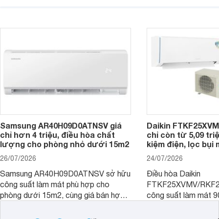
với khả năng vận hành êm ái, mức tiêu
điện, sản phẩm còn 
thụ điện hợp lý và độ bền trong quá
soát độ ẩm hiệu quả 
trình sử dụng lâu dài.
năng hiện đại, trong k
mức giá dễ tiếp cận.
Samsung AR40H09D0ATNSV giá
Daikin FTKF25XV
chỉ hơn 4 triệu, điều hòa chất
chỉ còn từ 5,09 tri
lượng cho phòng nhỏ dưới 15m2
kiệm điện, lọc bụi
26/07/2026
24/07/2026
Samsung AR40H09D0ATNSV sở hữu
Điều hòa Daikin
công suất làm mát phù hợp cho
FTKF25XVMV/RKF2
phòng dưới 15m2, cùng giá bán hợp
công suất làm mát 
lý là lựa chọn rất đáng cân nhắc cho
hợp với phòng ngủ v
phòng ngủ, phòng khách gia đình.
nhỏ dưới 15 m2. Hiệ