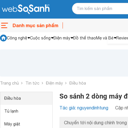
Danh mục sản phẩm
Công nghệ
Cuộc sống
Điện máy
Đồ thể thao
Mẹ và Bé
Revie
Trang chủ
Tin tức
Điện máy
Điều hòa
So sánh 2 dòng máy đ
Điều hòa
Tác giả: nguyendinhtung
Cập nh
Tủ lạnh
Chuyển tới nội dung chính trong 
Máy giặt