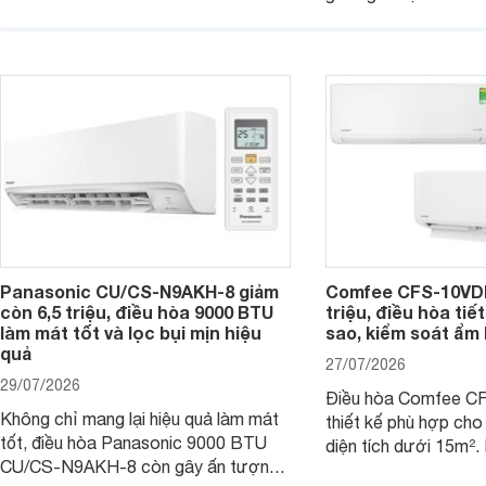
bán, giúp người dùng
điện và vận hành êm ái. Đồng thời,
tiếp cận một mẫu điề
thiết bị đang được nhiều đại lý đưa ra
được trang bị nhiều 
giá bán rất dễ chịu.
đại.
Panasonic CU/CS-N9AKH-8 giảm
Comfee CFS-10VDM
còn 6,5 triệu, điều hòa 9000 BTU
triệu, điều hòa tiế
làm mát tốt và lọc bụi mịn hiệu
sao, kiểm soát ẩm 
quả
27/07/2026
29/07/2026
Điều hòa Comfee 
Không chỉ mang lại hiệu quả làm mát
thiết kế phù hợp ch
tốt, điều hòa Panasonic 9000 BTU
diện tích dưới 15m².
CU/CS-N9AKH-8 còn gây ấn tượng
hữu công nghệ Invert