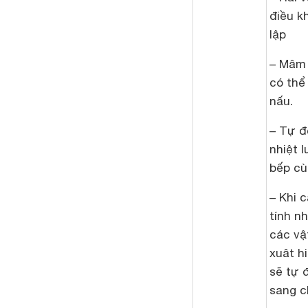
điều k
lập
– Mâm 
có thể
nấu.
– Tự đ
nhiệt 
bếp cù
– Khi 
tính n
các vậ
xuât h
sẽ tự 
sang c