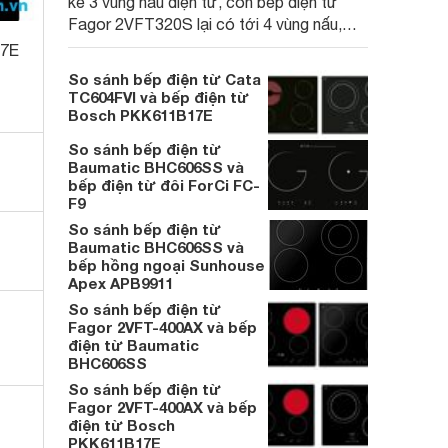
kế 3 vùng nấu điện từ, còn bếp điện từ
Fagor 2VFT320S lại có tới 4 vùng nấu,
trong đó có 1 vùng nấu hồng ngoại nhưng
17E
giá bán của bếp điện từ Bosch
So sánh bếp điện từ Cata
PKK611B17E lại cao hơn một chút so với
TC604FVI và bếp điện từ
bếp điện từ Fagor 2VFT320S.
Bosch PKK611B17E
So sánh bếp điện từ
Baumatic BHC606SS và
bếp điện từ đôi ForCi FC-
F9
So sánh bếp điện từ
Baumatic BHC606SS và
bếp hồng ngoại Sunhouse
Apex APB9911
So sánh bếp điện từ
Fagor 2VFT-400AX và bếp
điện từ Baumatic
BHC606SS
So sánh bếp điện từ
Fagor 2VFT-400AX và bếp
điện từ Bosch
PKK611B17E