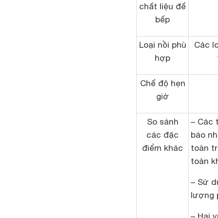
chất liệu đế
bếp
Loại nồi phù
Các lo
hợp
Chế độ hẹn
giờ
So sánh
– Các 
các đặc
báo nh
điểm khác
toàn t
toàn kh
– Sử d
lượng 
– Hai 