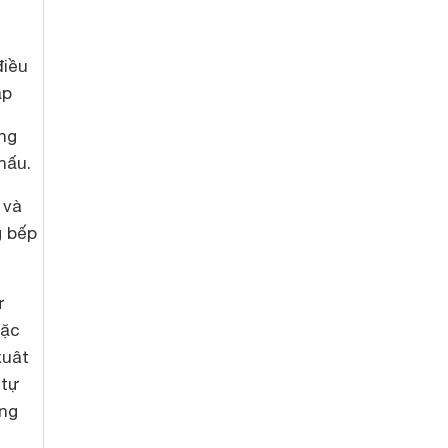
điều
ập
ng
nấu.
 và
g bếp
ừ
oặc
xuât
 tự
ng