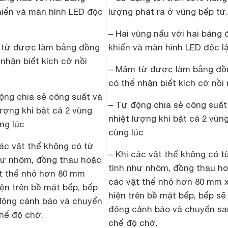
hiển và màn hình LED độc
lượng phát ra ở vùng bếp từ.
– Hai vùng nấu với hai bảng 
từ được làm bằng đồng
khiển và màn hình LED độc l
 nhận biết kích cỡ nồi
– Mâm từ được làm bằng đồ
có thể nhận biết kích cỡ nồi 
ộng chia sẻ công suất và
– Tự động chia sẻ công suất
lượng khi bật cả 2 vùng
nhiệt lượng khi bật cả 2 vùn
ng lúc
cùng lúc
các vật thể không có từ
– Khi các vật thể không có t
hư nhôm, đồng thau hoặc
tính như nhôm, đồng thau h
t thể nhỏ hơn 80 mm
các vật thể nhỏ hơn 80 mm 
iện trên bề mặt bếp, bếp
hiện trên bề mặt bếp, bếp sẽ
động cảnh báo và chuyển
động cảnh báo và chuyển sa
hế độ chờ.
chế độ chờ.