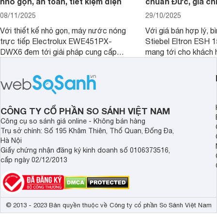
nhỏ gọn, an toàn, tiết kiệm điện
chuẩn Đức, giá chỉ
08/11/2025
29/10/2025
Với thiết kế nhỏ gọn, máy nước nóng
Với giá bán hợp lý, b
trực tiếp Electrolux EWE451PX-
Stiebel Eltron ESH
DWX6 đem tới giải pháp cung cấp
mang tới cho khách 
nước nóng tối ưu cho các phòng tắm
phẩm chất lượng với
hiện đại, đặc biệt là các phòng tắm
hợp lý đồng thời có 
có diện tích hạn chế.
làm nước nóng rất tố
CÔNG TY CỔ PHẦN SO SÁNH VIỆT NAM
Công cụ so sánh giá online - Không bán hàng
Trụ sở chính: Số 195 Khâm Thiên, Thổ Quan, Đống Đa,
Hà Nội
Giấy chứng nhận đăng ký kinh doanh số 0106373516,
cấp ngày 02/12/2013
© 2013 - 2023 Bản quyền thuộc về Công ty cổ phần So Sánh Việt Nam