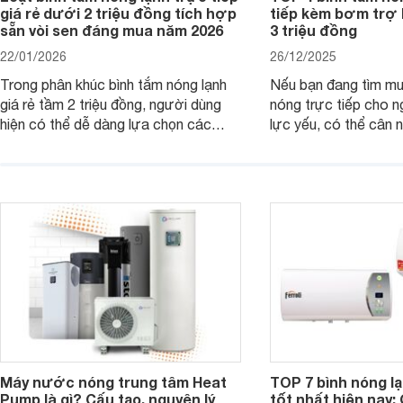
giá rẻ dưới 2 triệu đồng tích hợp
tiếp kèm bơm trợ 
sẵn vòi sen đáng mua năm 2026
3 triệu đồng
22/01/2026
26/12/2025
Trong phân khúc bình tắm nóng lạnh
Nếu bạn đang tìm m
giá rẻ tầm 2 triệu đồng, người dùng
nóng trực tiếp cho 
hiện có thể dễ dàng lựa chọn các
lực yếu, có thể cân
mẫu máy nước nóng trực tiếp đến từ
máy nước nóng trực 
thương hiệu uy tín, sở hữu khả năng
bơm trợ lực dưới đâ
làm nóng nhanh và trang bị an toàn
rất hợp lý chỉ từ kho
cơ bản, đáp ứng tốt nhu cầu sử dụng
đồng.
nước nóng hằng ngày của gia đình.
Máy nước nóng trung tâm Heat
TOP 7 bình nóng l
Pump là gì? Cấu tạo, nguyên lý
tốt nhất hiện nay: 