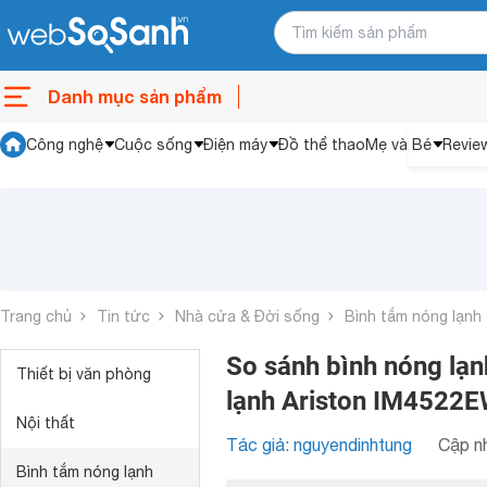
Danh mục sản phẩm
Công nghệ
Cuộc sống
Điện máy
Đồ thể thao
Mẹ và Bé
Revie
Trang chủ
Tin tức
Nhà cửa & Đời sống
Bình tắm nóng lạnh
So sánh bình nóng lạ
Thiết bị văn phòng
lạnh Ariston IM4522
Nội thất
Tác giả: nguyendinhtung
Cập nh
Bình tắm nóng lạnh