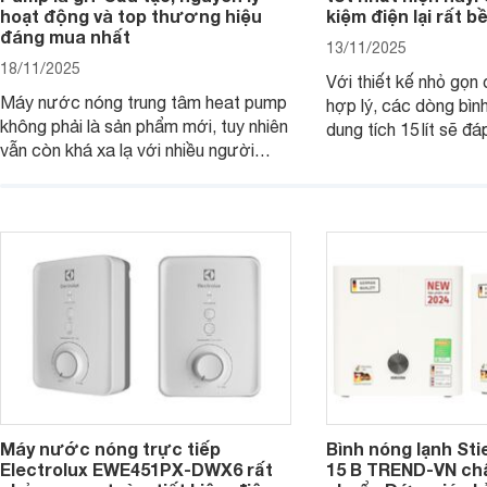
hoạt động và top thương hiệu
kiệm điện lại rất bề
đáng mua nhất
13/11/2025
18/11/2025
Với thiết kế nhỏ gọn
Máy nước nóng trung tâm heat pump
hợp lý, các dòng bìn
không phải là sản phẩm mới, tuy nhiên
dung tích 15 lít sẽ đ
vẫn còn khá xa lạ với nhiều người
nước nóng của các g
dùng. Đây là một giải pháp tạo nước
viên ít hoặc người s
nóng hiệu quả và tiện lợi cho các
Dưới đây là 7 mẫu bì
công trình có nhu cầu lớn. Dưới đây là
ngang 15 lít đáng mua
những thông tin cơ bản bạn cần biết
về dòng sản phẩm này.
Máy nước nóng trực tiếp
Bình nóng lạnh Sti
Electrolux EWE451PX-DWX6 rất
15 B TREND-VN ch