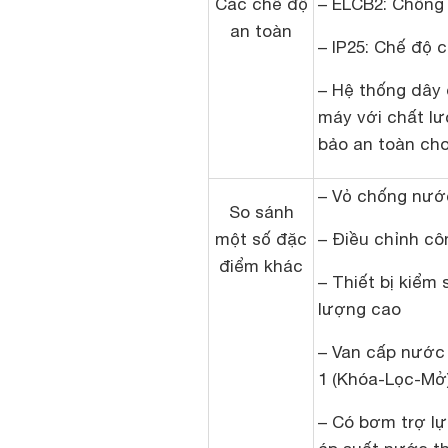
Các chế độ
– ELCB2: Chống r
an toàn
– IP25: Chế độ
– Hệ thống dây 
máy với chất l
bảo an toàn cho
– Vỏ chống nước
So sánh
một số đặc
– Điều chỉnh cô
điểm khác
– Thiết bị kiểm 
lượng cao
– Van cấp nước 
1 (Khóa-Lọc-Mở
– Có bơm trợ lự