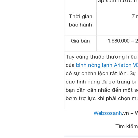
áp suất nước th
Thời gian
7 
bảo hành
Giá bán
1.980.000 – 
Tuy cùng thuộc thương hiệu 
của
bình nóng lạnh Ariston 
có sự chênh lệch rất lớn. Sự
các tính năng được trang bị 
bạn cần cân nhắc đến một số 
bơm trợ lực khi phải chọn m
Websosanh
.vn – 
Tìm kiế