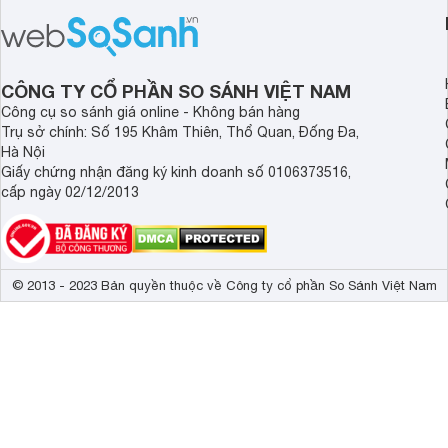
nhau rất tốt cho sự p
triển chiều cao và trí não cho bé trên
nhất là các bé biếng
1 tuổi tốt mà mẹ bỉm nên lựa chọn.
cân.
CÔNG TY CỔ PHẦN SO SÁNH VIỆT NAM
Công cụ so sánh giá online - Không bán hàng
Trụ sở chính: Số 195 Khâm Thiên, Thổ Quan, Đống Đa,
Hà Nội
Giấy chứng nhận đăng ký kinh doanh số 0106373516,
cấp ngày 02/12/2013
© 2013 - 2023 Bản quyền thuộc về Công ty cổ phần So Sánh Việt Nam