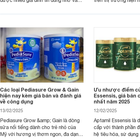
được nhiều gia đình tin dùng nhờ vào
trên thị trường hiện 
chất lượng dinh dưỡng và hương vị
phụ huynh khi tìm hi
thơm ngon. Vậy sữa Meadow Fresh
này thường thắc mắc
có tốt không? Thành phần dinh
Aptamil Essensis Org
dưỡng có gì đặc biệt? Giá sữa
hơn so với các dòng
Meadow Fresh trên thị trường hiện
giải đáp câu hỏi này,
nay ra sao? Hãy cùng tìm hiểu ngay.
4 yếu tố sau.
Các loại Pediasure Grow & Gain
Ưu nhược điểm củ
hiện nay kèm giá bán và đánh giá
Essensis, giá bán 
về công dụng
nhất năm 2025
13/02/2025
12/02/2025
Pediasure Grow &amp; Gain là dòng
Aptamil Essensis là
sữa nổi tiếng dành cho trẻ nhỏ của
cấp với thành phần 
Mỹ với hương vị thơm ngon, đa dạng
hệ tiêu hóa, sử dụn