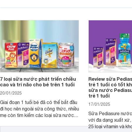
mùi vị giúp trẻ tăng cân và phát triển
có cơ địa nhạy cảm 
chiều cao khỏe mạnh. Bài viết sau sẽ
hóa. Vậy dòng sữa n
giới thiệu cho mẹ các loại sữa
biệt, ưu và nhược đi
Pediasure Grow &amp; Gain hiện nay
cùng Websosanh.vn t
và giá bán của từng loại.
đây.
7 loại sữa nước phát triển chiều
Review sữa Pedia
cao và trí não cho bé trên 1 tuổi
trẻ 1 tuổi có tốt k
sữa nước Pedias
20/01/2025
trẻ 1 tuổi
Giai đoạn 1 tuổi bé đã có thể bắt đầu
17/01/2025
đi học nên ngoài sữa công thức, nhiều
Sữa Pediasure nước 
mẹ còn tìm kiếm các loại sữa nước
với đa dạng xuất xứ,
pha sẵn để bổ sung dưỡng chất cho
25 loại vitamin và k
trẻ. Dưới đây là 7 loại sữa nước phát