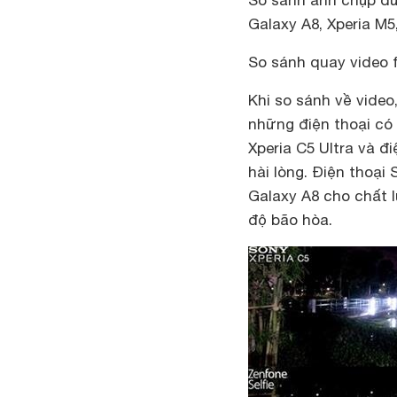
So sánh ảnh chụp dư
Galaxy A8, Xperia M5,
So sánh quay video f
Khi so sánh về video
những điện thoại có 
Xperia C5 Ultra và đ
hài lòng. Điện thoại
Galaxy A8 cho chất l
độ bão hòa.