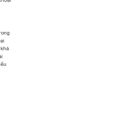
thoại
trong
ại
 khá
ại
iếu