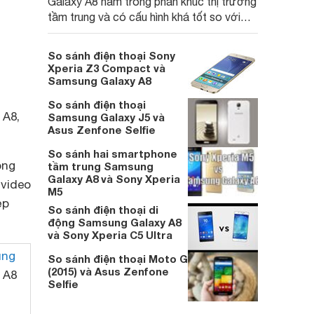
Galaxy A8 nằm trong phân khúc thị trường
tầm trung và có cấu hình khá tốt so với
những smartphone khác. Nếu bạn đang
băn khoăn giữa hai smartphone này thì có
So sánh điện thoại Sony
thể tham khảo bảng so sánh cấu hình dưới
Xperia Z3 Compact và
đây.
Samsung Galaxy A8
So sánh điện thoại
 A8,
Samsung Galaxy J5 và
Asus Zenfone Selfie
So sánh hai smartphone
ong
tầm trung Samsung
Galaxy A8 và Sony Xperia
 video
M5
ẹp
So sánh điện thoại di
động Samsung Galaxy A8
và Sony Xperia C5 Ultra
ung
So sánh điện thoại Moto G
(2015) và Asus Zenfone
 A8
Selfie