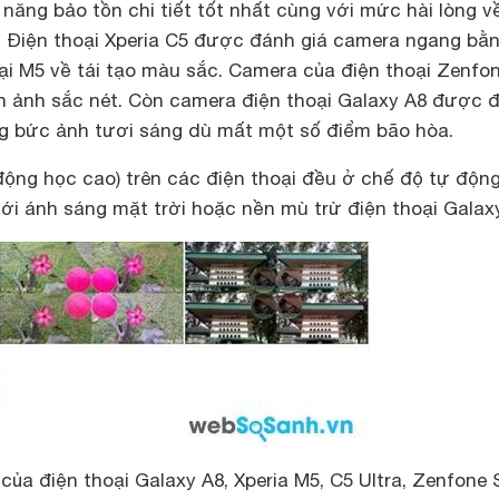
năng bảo tồn chi tiết tốt nhất cùng với mức hài lòng v
. Điện thoại Xperia C5 được đánh giá camera ngang bằn
ại M5 về tái tạo màu sắc. Camera của điện thoại Zenfo
nh ảnh sắc nét. Còn camera điện thoại Galaxy A8 được 
g bức ảnh tươi sáng dù mất một số điểm bão hòa.
động học cao) trên các điện thoại đều ở chế độ tự độn
ới ánh sáng mặt trời hoặc nền mù trừ điện thoại Galax
ủa điện thoại Galaxy A8, Xperia M5, C5 Ultra, Zenfone S