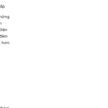
hấp
những
n
Điện
 đêm
i hơn