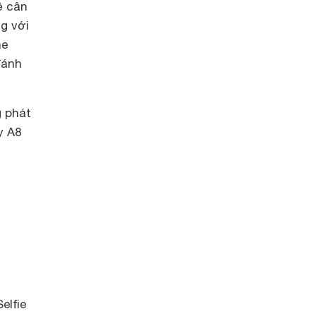
ề cân
g với
ne
đánh
g phát
y A8
elfie