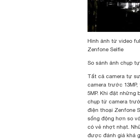
Hình ảnh từ video fu
Zenfone Selfie
So sánh ảnh chụp t
Tất cả camera tự sư
camera trước 13MP, 
5MP. Khi đặt những 
chụp từ camera trước
điện thoại Zenfone S
sống động hơn so vớ
có vẻ nhợt nhạt. Nh
được đánh giá khá gầ