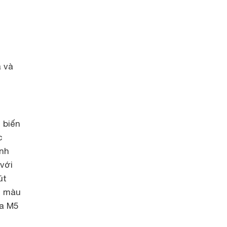
a và
 biến
c
ảnh
 với
út
g màu
ia M5