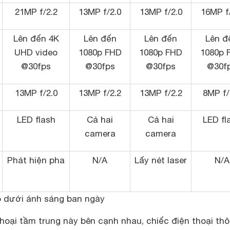
21MP f/2.2
13MP f/2.0
13MP f/2.0
16MP f
Lên đến 4K
Lên đến
Lên đến
Lên đ
UHD video
1080p FHD
1080p FHD
1080p 
@30fps
@30fps
@30fps
@30f
13MP f/2.0
13MP f/2.2
13MP f/2.2
8MP f/
LED flash
Cả hai
Cả hai
LED fl
camera
camera
Phát hiện pha
N/A
Lấy nét laser
N/A
p dưới ánh sáng ban ngày
hoại tầm trung này bên cạnh nhau, chiếc điện thoại th