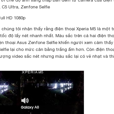
ới chế độ ánh sáng thấp ban đêm từ camera của điện 
 C5 Ultra, Zenfone Selfie
ull HD 1080p
, chúng tôi nhận thấy rằng điện thoại Xperia M5 là một 
tốc độ lấy nét nhanh nhất. Màu sắc trên cả hai điện tho
iện thoại Asus Zenfone Selfie khiến người xem cảm thấy
 Selfie lại cho mức cân bằng trắng ấm hơn. Còn điện tho
ượng video sắc nét nhưng màu sắc lại có vẻ nhạt và th