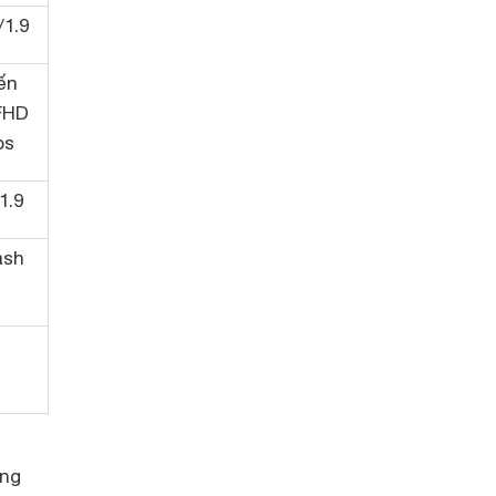
/1.9
ến
FHD
ps
1.9
ash
ông