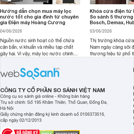
Hướng dẫn chọn mua máy lọc
Khóa cửa điện tử 
nước tốt cho gia đình từ chuyên
So sánh 5 thương 
gia Điện máy Hoàng Cương
Bosch, Demax, Hub
04/06/2026
03/06/2026
Nguồn nước sinh hoạt có thể chứa
Thị trường khóa cửa 
cặn bẩn, vi khuẩn và nhiều tạp chất
Nam ngày càng sôi đ
gây hại. Vì vậy, máy lọc nước chính
thương hiệu từ phổ 
hãng là giải pháp hiệu quả giúp bảo vệ
cấp. Nếu bạn đang b
sức khỏe và đảm bảo nguồn nước
cửa điện tử hãng nào 
sạch cho cả gia đình.
sẽ so sánh 5 thương
tâm nhiều hiện nay: 
Demax, Hubert và Gi
CÔNG TY CỔ PHẦN SO SÁNH VIỆT NAM
Công cụ so sánh giá online - Không bán hàng
Trụ sở chính: Số 195 Khâm Thiên, Thổ Quan, Đống Đa,
Hà Nội
Giấy chứng nhận đăng ký kinh doanh số 0106373516,
cấp ngày 02/12/2013