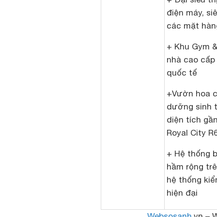
điện máy, siê
các mặt hàn
+ Khu Gym & 
nhà cao cấp 
quốc tế
+Vườn hoa c
dưỡng sinh t
diện tích gầ
Royal City R
+ Hệ thống b
hầm rộng tr
hệ thống ki
hiện đại
Websosanh
.vn – 