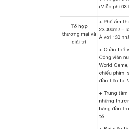
(Miễn phí 03 
+ Phố ẩm th
Tổ hợp
22.000m2 – 
thương mại và
Á với 130 nh
giải trí
+ Quần thể vu
Công viên nư
World Game, 
chiếu phim, 
đầu tiên tại
+ Trung tâm
những thươn
hàng đầu tr
tế
+ Đại siêu th