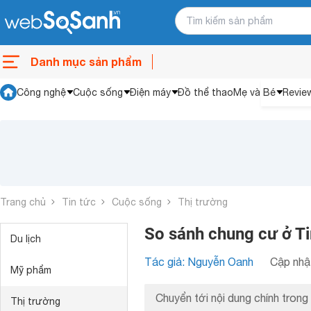
Danh mục sản phẩm
Công nghệ
Cuộc sống
Điện máy
Đồ thể thao
Mẹ và Bé
Revie
Trang chủ
Tin tức
Cuộc sống
Thị trường
So sánh chung cư ở Ti
Du lịch
Tác giả: Nguyễn Oanh
Cập nhật
Mỹ phẩm
Chuyển tới nội dung chính trong 
Thị trường