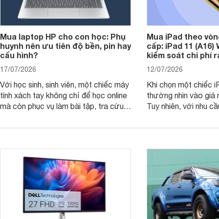
Mua laptop HP cho con học: Phụ
Mua iPad theo vòn
huynh nên ưu tiên độ bền, pin hay
cấp: iPad 11 (A16)
cấu hình?
kiểm soát chi phí 
17/07/2026
12/07/2026
Với học sinh, sinh viên, một chiếc máy
Khi chọn một chiếc i
tính xách tay không chỉ để học online
thường nhìn vào giá 
mà còn phục vụ làm bài tập, tra cứu,
Tuy nhiên, với nhu cầ
thuyết trình và giải trí nhẹ. Khi chọn
việc nhẹ và giải trí t
laptop HP cho con, phụ huynh nên
quan trọng hơn là tổn
nhìn theo nhu cầu sử dụng nhiều năm
mua bản nào, có cần
thay vì chỉ so sánh cấu hình trên giấy.
không, dùng được ba
nên nâng cấp.