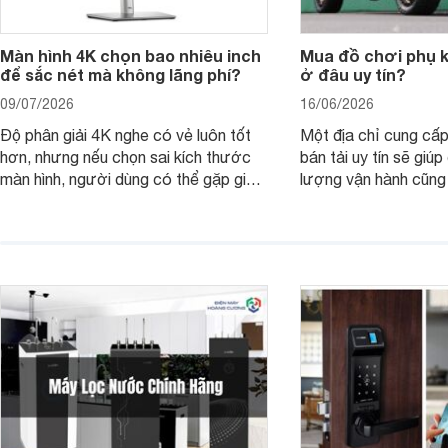
Màn hình 4K chọn bao nhiêu inch
Mua đồ chơi phụ ki
để sắc nét mà không lãng phí?
ở đâu uy tín?
09/07/2026
16/06/2026
Độ phân giải 4K nghe có vẻ luôn tốt
Một địa chỉ cung cấp
hơn, nhưng nếu chọn sai kích thước
bán tải uy tín sẽ giú
màn hình, người dùng có thể gặp giao
lượng vận hành cũng
diện quá nhỏ, phải phóng to nhiều
của chủ xe khi lên đ
hoặc không tận dụng hết không gian
hai" của mình.
hiển thị. Vậy màn hình 4K nên chọn
bao nhiêu inch là hợp lý?