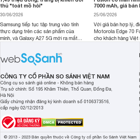
thủ "toát mồ hôi"
7000 mAh, giá bán 
30/06/2026
25/06/2026
Samsung tiếp tục tập trung vào tính
Với giá bán hợp lý, đ
thực dụng trên các sản phẩm của
Motorola Edge 70 Fu
mình, và Galaxy A27 5G mới ra mắt
cho khách hàng Việt
thể hiện rõ định hướng này khi mang
smartphone chất lượ
tới cho người dùng một thiết bị chất
trang bị hiện đại hàn
lượng với nhiều trang bị ấn tượng và
khúc.
độ bền bỉ cho nhu cầu sử dụng lâu
dài.
CÔNG TY CỔ PHẦN SO SÁNH VIỆT NAM
Công cụ so sánh giá online - Không bán hàng
Trụ sở chính: Số 195 Khâm Thiên, Thổ Quan, Đống Đa,
Hà Nội
Giấy chứng nhận đăng ký kinh doanh số 0106373516,
cấp ngày 02/12/2013
© 2013 - 2023 Bản quyền thuộc về Công ty cổ phần So Sánh Việt Nam