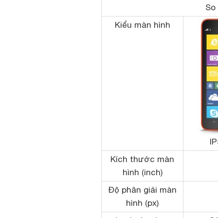
So 
Kiểu màn hình
I
Kích thước màn
hình (inch)
Độ phân giải màn
hình (px)