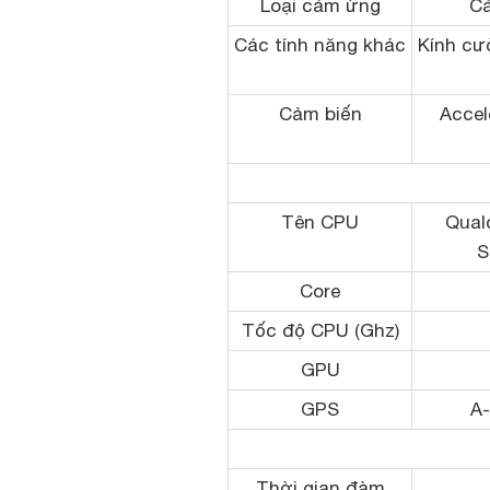
Loại cảm ứng
Cả
Các tính năng khác
Kính cườ
Cảm biến
Accel
Tên CPU
Qua
S
Core
Tốc độ CPU (Ghz)
GPU
GPS
A
Thời gian đàm