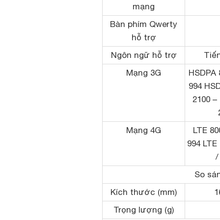
mạng
Bàn phím Qwerty
hỗ trợ
Ngôn ngữ hỗ trợ
Tiến
Mạng 3G
HSDPA 8
994 HSD
2100 –
Mạng 4G
LTE 80
994 LTE 
/
So sán
Kích thước (mm)
1
Trọng lượng (g)