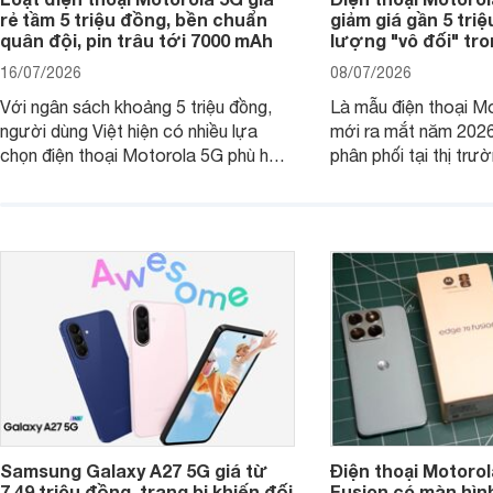
rẻ tầm 5 triệu đồng, bền chuẩn
giảm giá gần 5 tri
quân đội, pin trâu tới 7000 mAh
lượng "vô đối" tr
16/07/2026
08/07/2026
Với ngân sách khoảng 5 triệu đồng,
Là mẫu điện thoại Mo
người dùng Việt hiện có nhiều lựa
mới ra mắt năm 202
chọn điện thoại Motorola 5G phù hợp
phân phối tại thị trư
với các nhu cầu sử dụng phổ biến, từ
Motorola Signature
giải trí, chụp ảnh đến làm việc hằng
khúc cao cấp. Hiện 
ngày.
được nhiều đại lý á
trình giảm giá hấp d
thêm một lựa chọn c
người dùng Việt.
Samsung Galaxy A27 5G giá từ
Điện thoại Motorol
7,49 triệu đồng, trang bị khiến đối
Fusion có màn hình