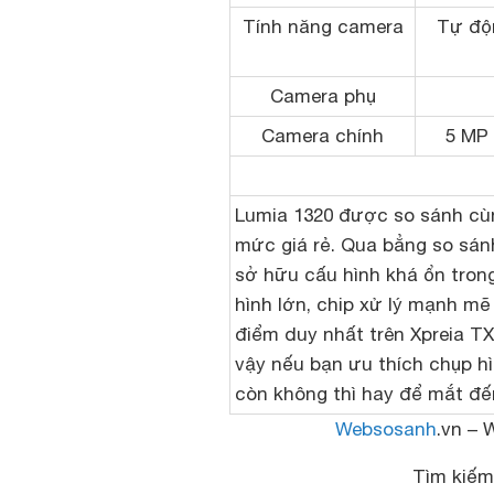
Tính năng camera
Tự độn
Camera phụ
Camera chính
5 MP 
Lumia 1320 được so sánh cùn
mức giá rẻ. Qua bẳng so sán
sở hữu cấu hình khá ổn tron
hình lớn, chip xử lý mạnh mẽ
điểm duy nhất trên Xpreia TX 
vậy nếu bạn ưu thích chụp h
còn không thì hay để mắt đế
Websosanh
.vn – 
Tìm kiế