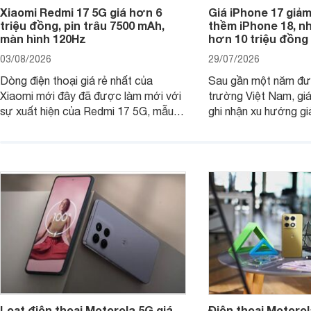
Xiaomi Redmi 17 5G giá hơn 6
Giá iPhone 17 giả
triệu đồng, pin trâu 7500 mAh,
thềm iPhone 18, n
màn hình 120Hz
hơn 10 triệu đồng
03/08/2026
29/07/2026
Dòng điện thoại giá rẻ nhất của
Sau gần một năm đượ
Xiaomi mới đây đã được làm mới với
trường Việt Nam, gi
sự xuất hiện của Redmi 17 5G, mẫu
ghi nhận xu hướng gi
máy đang nhận được sự quan tâm
cửa hàng phân phối c
của nhiều khách hàng.
nhiên, mức độ giảm 
máy có sự khác biệt 
Loạt điện thoại Motorola 5G giá
Điện thoại Motoro