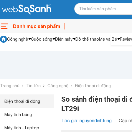
Danh mục sản phẩm
Công nghệ
Cuộc sống
Điện máy
Đồ thể thao
Mẹ và Bé
Revie
Trang chủ
Tin tức
Công nghệ
Điện thoại di động
So sánh điện thoại di
Điện thoại di động
LT29i
Máy tính bảng
Tác giả: nguyendinhtung
Cập nh
Máy tính - Laptop