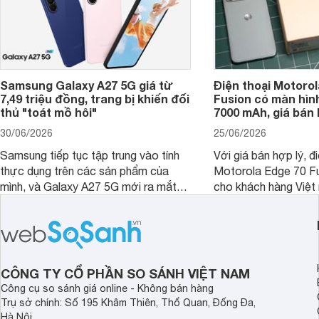
Samsung Galaxy A27 5G giá từ
Điện thoại Motorol
7,49 triệu đồng, trang bị khiến đối
Fusion có màn hình
thủ "toát mồ hôi"
7000 mAh, giá bán 
30/06/2026
25/06/2026
Samsung tiếp tục tập trung vào tính
Với giá bán hợp lý, đ
thực dụng trên các sản phẩm của
Motorola Edge 70 Fu
mình, và Galaxy A27 5G mới ra mắt
cho khách hàng Việt
thể hiện rõ định hướng này khi mang
smartphone chất lượ
tới cho người dùng một thiết bị chất
trang bị hiện đại hàn
lượng với nhiều trang bị ấn tượng và
khúc.
độ bền bỉ cho nhu cầu sử dụng lâu
dài.
CÔNG TY CỔ PHẦN SO SÁNH VIỆT NAM
Công cụ so sánh giá online - Không bán hàng
Trụ sở chính: Số 195 Khâm Thiên, Thổ Quan, Đống Đa,
Hà Nội