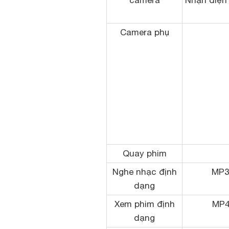
camera
Nhận diện
Camera phụ
Quay phim
Nghe nhạc định
MP3
dạng
Xem phim định
MP4,
dạng