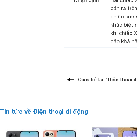
Nhận định
Hai chiếc 
bán ra trê
chiếc sma
khác biệt 
khi chiếc 
cấp khả nă
"Điện thoại d
Quay trở lại
Tin tức về Điện thoại di động