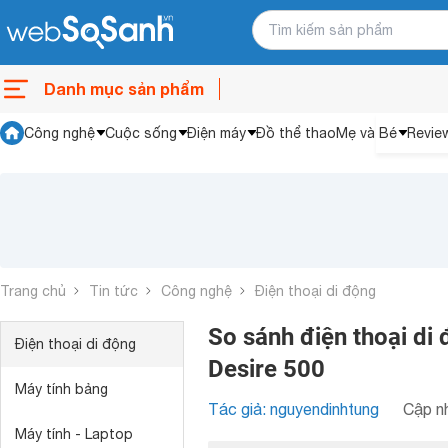
Danh mục sản phẩm
Công nghệ
Cuộc sống
Điện máy
Đồ thể thao
Mẹ và Bé
Revie
Trang chủ
Tin tức
Công nghệ
Điện thoại di động
So sánh điện thoại d
Điện thoại di động
Desire 500
Máy tính bảng
Tác giả: nguyendinhtung
Cập nh
Máy tính - Laptop