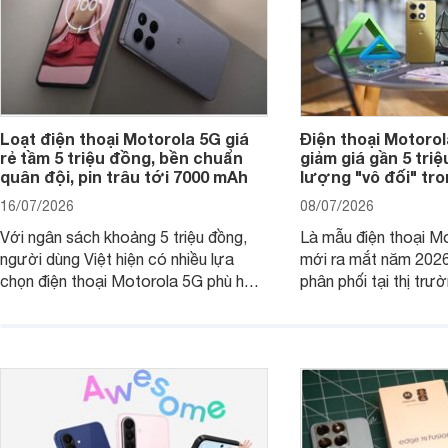
Loạt điện thoại Motorola 5G giá
Điện thoại Motoro
rẻ tầm 5 triệu đồng, bền chuẩn
giảm giá gần 5 tri
quân đội, pin trâu tới 7000 mAh
lượng "vô đối" tr
16/07/2026
08/07/2026
Với ngân sách khoảng 5 triệu đồng,
Là mẫu điện thoại Mo
người dùng Việt hiện có nhiều lựa
mới ra mắt năm 202
chọn điện thoại Motorola 5G phù hợp
phân phối tại thị trư
với các nhu cầu sử dụng phổ biến, từ
Motorola Signature
giải trí, chụp ảnh đến làm việc hằng
khúc cao cấp. Hiện 
ngày.
được nhiều đại lý á
trình giảm giá hấp d
thêm một lựa chọn c
người dùng Việt.