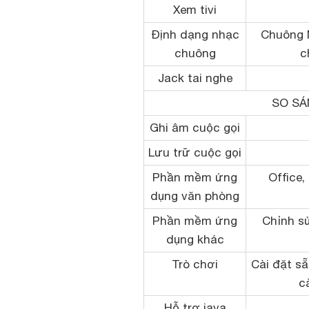
Xem tivi
Định dạng nhạc
Chuông 
chuông
c
Jack tai nghe
SO SÁ
Ghi âm cuộc gọi
Lưu trữ cuộc gọi
Phần mềm ứng
Office,
dụng văn phòng
Phần mềm ứng
Chỉnh s
dụng khác
Trò chơi
Cài đặt sẵ
c
Hỗ trợ java