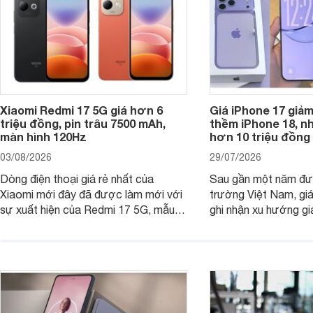
Xiaomi Redmi 17 5G giá hơn 6
Giá iPhone 17 giả
triệu đồng, pin trâu 7500 mAh,
thềm iPhone 18, n
màn hình 120Hz
hơn 10 triệu đồng
03/08/2026
29/07/2026
Dòng điện thoại giá rẻ nhất của
Sau gần một năm đượ
Xiaomi mới đây đã được làm mới với
trường Việt Nam, gi
sự xuất hiện của Redmi 17 5G, mẫu
ghi nhận xu hướng gi
máy đang nhận được sự quan tâm
cửa hàng phân phối c
của nhiều khách hàng.
nhiên, mức độ giảm 
máy có sự khác biệt 