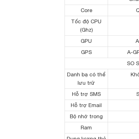
Core
Q
Tốc độ CPU
(Ghz)
GPU
A
GPS
A-G
SO 
Danh bạ có thể
Khô
lưu trữ
Hỗ trợ SMS
Hỗ trợ Email
Bộ nhớ trong
Ram
Dung lượng thẻ