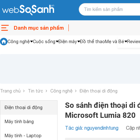
Danh mục sản phẩm
Công nghệ
Cuộc sống
Điện máy
Đồ thể thao
Mẹ và Bé
Revie
Trang chủ
Tin tức
Công nghệ
Điện thoại di động
So sánh điện thoại di
Điện thoại di động
Microsoft Lumia 820
Máy tính bảng
Tác giả: nguyendinhtung
Cập nh
Máy tính - Laptop