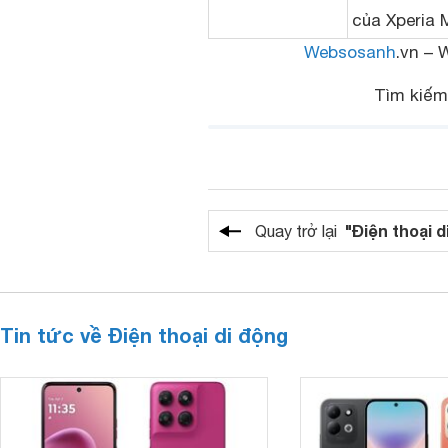
của Xperia 
Websosanh
.vn – 
Tìm kiế
"Điện thoại d
Quay trở lại
Tin tức về Điện thoại di động