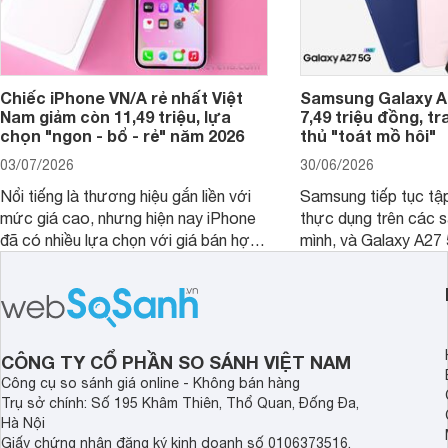
Chiếc iPhone VN/A rẻ nhất Việt
Samsung Galaxy A2
Nam giảm còn 11,49 triệu, lựa
7,49 triệu đồng, tr
chọn "ngon - bổ - rẻ" năm 2026
thủ "toát mồ hôi"
03/07/2026
30/06/2026
Nổi tiếng là thương hiệu gắn liền với
Samsung tiếp tục tập
mức giá cao, nhưng hiện nay iPhone
thực dụng trên các 
đã có nhiều lựa chọn với giá bán hợp
mình, và Galaxy A27
lý hơn, giúp người dùng dễ dàng tiếp
thể hiện rõ định hướ
cận sản phẩm chính hãng.
tới cho người dùng m
lượng với nhiều tran
độ bền bỉ cho nhu cầ
dài.
CÔNG TY CỔ PHẦN SO SÁNH VIỆT NAM
Công cụ so sánh giá online - Không bán hàng
Trụ sở chính: Số 195 Khâm Thiên, Thổ Quan, Đống Đa,
Hà Nội
Giấy chứng nhận đăng ký kinh doanh số 0106373516,