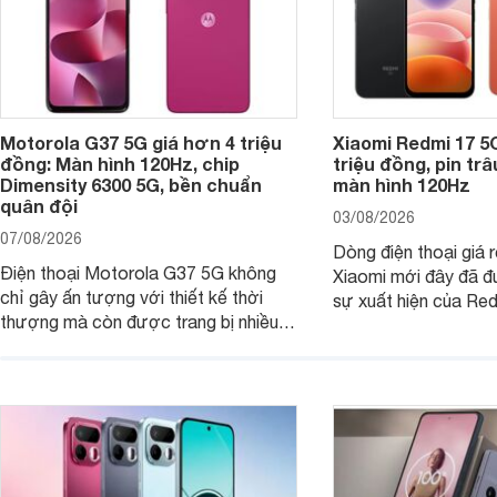
Motorola G37 5G giá hơn 4 triệu
Xiaomi Redmi 17 5
đồng: Màn hình 120Hz, chip
triệu đồng, pin tr
Dimensity 6300 5G, bền chuẩn
màn hình 120Hz
quân đội
03/08/2026
07/08/2026
Dòng điện thoại giá 
Điện thoại Motorola G37 5G không
Xiaomi mới đây đã đ
chỉ gây ấn tượng với thiết kế thời
sự xuất hiện của Re
thượng mà còn được trang bị nhiều
máy đang nhận được
tính năng và công nghệ hiện đại, đáp
của nhiều khách hàng
ứng tốt nhu cầu sử dụng hằng ngày
của người dùng phổ thông.