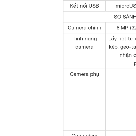
Kết nối USB
microUS
SO SÁNH
Camera chính
8 MP (32
Tính năng
Lấy nét tự 
camera
kép, geo-t
nhận d
Camera phụ
Quay phim