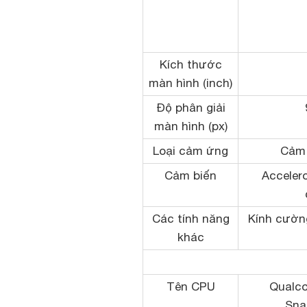
Kích thước
màn hình (inch)
Độ phân giải
màn hình (px)
Loại cảm ứng
Cảm 
Cảm biến
Accelero
Các tính năng
Kính cường
khác
Tên CPU
Qualc
Sna