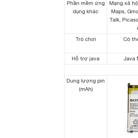
Phần mềm ứng
Mạng xã hội
dụng khác
Maps, Gmai
Talk, Picas
Trò chơi
Có th
Hỗ trợ java
Java 
Dung lượng pin
(mAh)