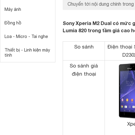
Chuyển tới nội dung chính trong 
Máy ảnh
Sony Xperia M2 Dual có mức gi
Đồng hồ
Lumia 820 trong tầm giá cao 
Loa - Micro - Tai nghe
So sánh
Điện thoại 
Thiết bị - Linh kiện máy
D2302
tính
So sánh giá
điện thoại
Xpe