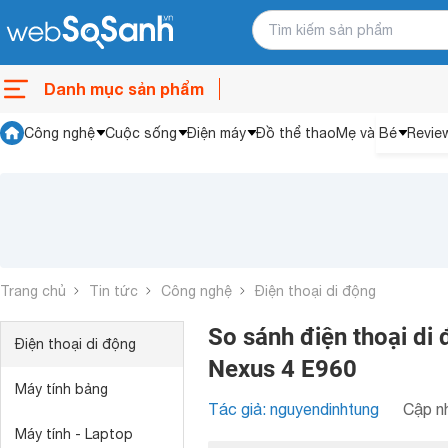
Danh mục sản phẩm
Công nghệ
Cuộc sống
Điện máy
Đồ thể thao
Mẹ và Bé
Revie
Trang chủ
Tin tức
Công nghệ
Điện thoại di động
So sánh điện thoại di
Điện thoại di động
Nexus 4 E960
Máy tính bảng
Tác giả: nguyendinhtung
Cập nh
Máy tính - Laptop