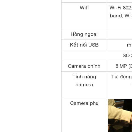
Wifi
Wi-Fi 802
band, Wi-
Hồng ngoại
Kết nối USB
m
SO 
Camera chính
8 MP (3
Tính năng
Tự động 
camera
Camera phụ