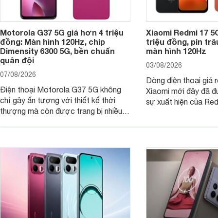
Motorola G37 5G giá hơn 4 triệu
Xiaomi Redmi 17 5
đồng: Màn hình 120Hz, chip
triệu đồng, pin tr
Dimensity 6300 5G, bền chuẩn
màn hình 120Hz
quân đội
03/08/2026
07/08/2026
Dòng điện thoại giá 
Điện thoại Motorola G37 5G không
Xiaomi mới đây đã đ
chỉ gây ấn tượng với thiết kế thời
sự xuất hiện của Re
thượng mà còn được trang bị nhiều
máy đang nhận được
tính năng và công nghệ hiện đại, đáp
của nhiều khách hàng
ứng tốt nhu cầu sử dụng hằng ngày
của người dùng phổ thông.