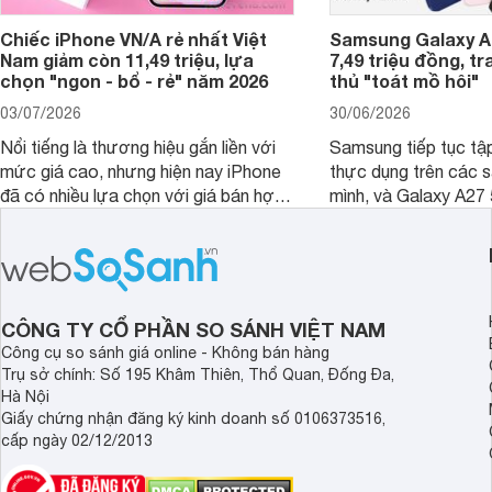
Chiếc iPhone VN/A rẻ nhất Việt
Samsung Galaxy A2
Nam giảm còn 11,49 triệu, lựa
7,49 triệu đồng, tr
chọn "ngon - bổ - rẻ" năm 2026
thủ "toát mồ hôi"
03/07/2026
30/06/2026
Nổi tiếng là thương hiệu gắn liền với
Samsung tiếp tục tập
mức giá cao, nhưng hiện nay iPhone
thực dụng trên các 
đã có nhiều lựa chọn với giá bán hợp
mình, và Galaxy A27
lý hơn, giúp người dùng dễ dàng tiếp
thể hiện rõ định hướ
cận sản phẩm chính hãng.
tới cho người dùng m
lượng với nhiều tran
độ bền bỉ cho nhu cầ
dài.
CÔNG TY CỔ PHẦN SO SÁNH VIỆT NAM
Công cụ so sánh giá online - Không bán hàng
Trụ sở chính: Số 195 Khâm Thiên, Thổ Quan, Đống Đa,
Hà Nội
Giấy chứng nhận đăng ký kinh doanh số 0106373516,
cấp ngày 02/12/2013